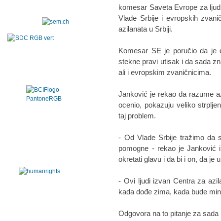
komesar Saveta Evrope za ljuds
Vlade Srbije i evropskih zvan
azilanata u Srbiji.
Komesar SE je poručio da je d
stekne pravi utisak i da sada z
ali i evropskim zvaničnicima.
Janković je rekao da razume azi
ocenio, pokazuju veliko strplje
taj problem.
- Od Vlade Srbije tražimo da 
pomogne - rekao je Janković i
okretati glavu i da bi i on, da je 
- Ovi ljudi izvan Centra za a
kada dođe zima, kada bude minu
Odgovora na to pitanje za sada