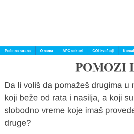
Početna strana
O nama
APC sektori
COI izveštaji
Konta
POMOZI 
Da li voliš da pomažeš drugima u n
koji beže od rata i nasilja, a koji 
slobodno vreme koje imaš provedeš
druge?