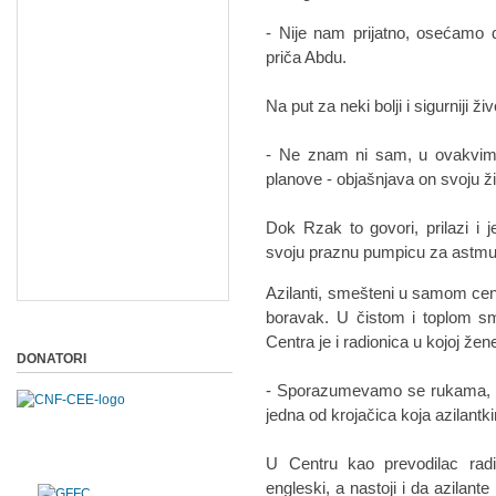
- Nije nam prijatno, osećamo 
priča Abdu.
Na put za neki bolji i sigurniji 
- Ne znam ni sam, u ovakvim
planove - objašnjava on svoju ži
Dok Rzak to govori, prilazi i 
svoju praznu pumpicu za astmu
Azilanti, smešteni u samom cent
boravak. U čistom i toplom sm
Centra je i radionica u kojoj žene
DONATORI
- Sporazumevamo se rukama, 
jedna od krojačica koja azilan
U Centru kao prevodilac radi
engleski, a nastoji i da azilan