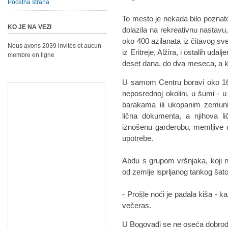
Početna strana
To mesto je nekada bilo poznato
KO JE NA VEZI
dolazila na rekreativnu nastavu
oko 400 azilanata iz čitavog sveta.
Nous avons 2039 invités et aucun
iz Eritreje, Alžira, i ostalih ud
membre en ligne
deset dana, do dva meseca, a kra
U samom Centru boravi oko 160 a
neposrednoj okolini, u šumi - 
barakama ili ukopanim zemun
lična dokumenta, a njihova 
iznošenu garderobu, memljive 
upotrebe.
Abdu s grupom vršnjaka, koji ne
od zemlje isprljanog tankog šato
- Prošle noći je padala kiša - 
večeras.
U Bogovađi se ne oseća dobro