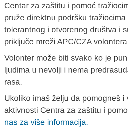
Centar za zaštitu i pomoć tražioci
pruže direktnu podršku tražiocima 
tolerantnog i otvorenog društva i 
priključe mreži APC/CZA volontera
Volonter može biti svako ko je pu
ljudima u nevolji i nema predrasuda
rasa.
Ukoliko imaš želju da pomogneš i 
aktivnosti Centra za zaštitu i po
nas za više informacija.