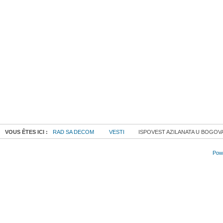
VOUS ÊTES ICI :
RAD SA DECOM
VESTI
ISPOVEST AZILANATA U BOGOVAĐ
Powe