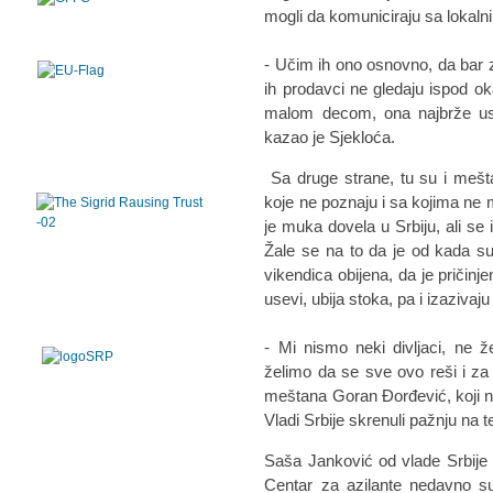
mogli da komuniciraju sa lokal
- Učim ih ono osnovno, da bar 
ih prodavci ne gledaju ispod ok
malom decom, ona najbrže usva
kazao je Sjekloća.
Sa druge strane, tu su i meštan
koje ne poznaju i sa kojima ne
je muka dovela u Srbiju, ali se
Žale se na to da je od kada s
vikendica obijena, da je pričinj
usevi, ubija stoka, pa i izazivaju
- Mi nismo neki divljaci, ne 
želimo da se sve ovo reši i za
meštana Goran Đorđević, koji n
Vladi Srbije skrenuli pažnju na t
Saša Janković od vlade Srbije 
Centar za azilante nedavno su