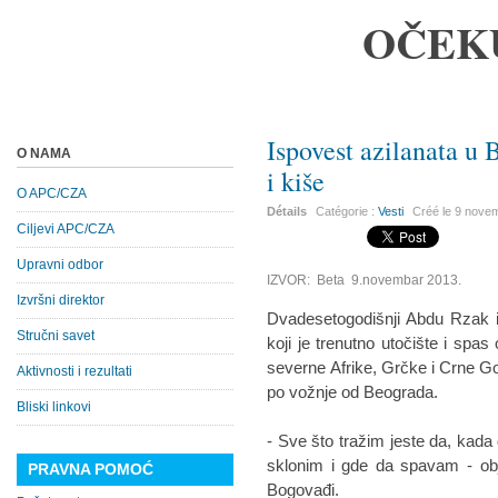
OČEK
Ispovest azilanata u
O NAMA
i kiše
O APC/CZA
Détails
Catégorie :
Vesti
Créé le
9 nove
Ciljevi APC/CZA
Upravni odbor
IZVOR: Beta 9.novembar 2013.
Izvršni direktor
Dvadesetogodišnji Abdu Rzak i
Stručni savet
koji je trenutno utočište i spas
severne Afrike, Grčke i Crne Go
Aktivnosti i rezultati
po vožnje od Beograda.
Bliski linkovi
- Sve što tražim jeste da, kad
sklonim i gde da spavam - obj
PRAVNA POMOĆ
Bogovađi.