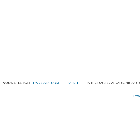
VOUS ÊTES ICI :
RAD SA DECOM
VESTI
INTEGRACIJSKA RADIONICA U 
Powe