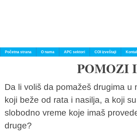
Početna strana
O nama
APC sektori
COI izveštaji
Konta
POMOZI 
Da li voliš da pomažeš drugima u n
koji beže od rata i nasilja, a koji 
slobodno vreme koje imaš provedeš
druge?