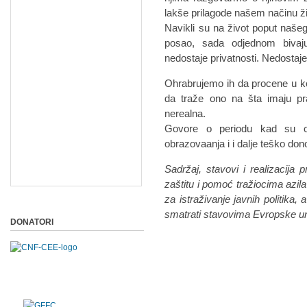
lakše prilagode našem načinu ži
Navikli su na život poput našeg,
posao, sada odjednom bivaju
nedostaje privatnosti. Nedostaje
Ohrabrujemo ih da procene u ko
da traže ono na šta imaju pr
nerealna.
Govore o periodu kad su odra
obrazovaanja i i dalje teško don
Sadržaj, stavovi i realizacija 
zaštitu i pomoć tražiocima azi
za istraživanje javnih politika,
smatrati stavovima Evropske un
DONATORI