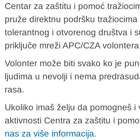
Centar za zaštitu i pomoć tražioci
pruže direktnu podršku tražiocima 
tolerantnog i otvorenog društva i 
priključe mreži APC/CZA volontera
Volonter može biti svako ko je pu
ljudima u nevolji i nema predrasuda
rasa.
Ukoliko imaš želju da pomogneš i 
aktivnosti Centra za zaštitu i po
nas za više informacija.