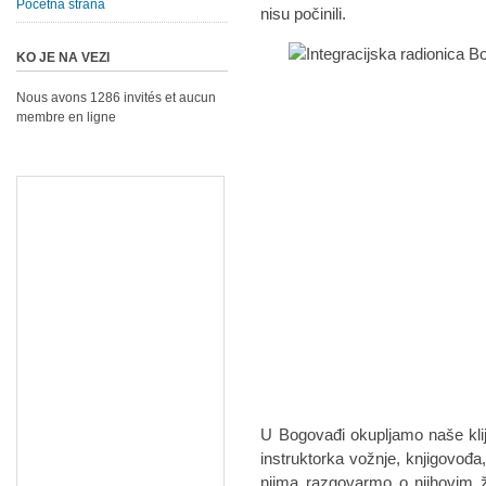
Početna strana
nisu počinili.
KO JE NA VEZI
Nous avons 1286 invités et aucun
membre en ligne
U Bogovađi okupljamo naše klije
instruktorka vožnje, knjigovođa,
njima razgovarmo o njihovim 