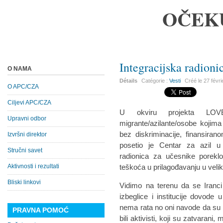
OČEK
Integracijska radioni
O NAMA
Détails
Catégorie :
Vesti
Créé le
27 févr
O APC/CZA
Ciljevi APC/CZA
U okviru projekta LOV
Upravni odbor
migrante/azilante/osobe kojima 
bez diskriminacije, finansira
Izvršni direktor
posetio je Centar za azil u 
Stručni savet
radionica za učesnike porekl
Aktivnosti i rezultati
teškoća u prilagođavanju u vel
Bliski linkovi
Vidimo na terenu da se Iranci
izbeglice i institucije dovode 
nema rata no oni navode da su im
PRAVNA POMOĆ
bili aktivisti, koji su zatvarani,