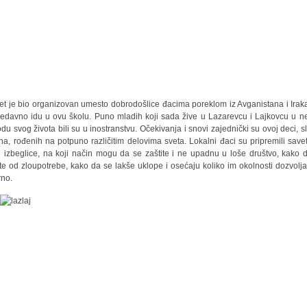
et je bio organizovan umesto dobrodošlice đacima poreklom iz Avganistana i Iraka
edavno idu u ovu školu. Puno mladih koji sada žive u Lazarevcu i Lajkovcu u 
odu svog života bili su u inostranstvu. Očekivanja i snovi zajednički su ovoj deci, sl
na, rođenih na potpuno različitim delovima sveta. Lokalni đaci su pripremili save
 izbeglice, na koji način mogu da se zaštite i ne upadnu u loše društvo, kako 
ite od zloupotrebe, kako da se lakše uklope i osećaju koliko im okolnosti dozvolja
rno.