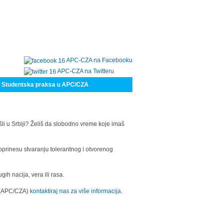
APC-CZA na Facebooku
APC-CZA na Twitteru
Studentska praksa u APC/CZA
šli u Srbiji? Želiš da slobodno vreme koje imaš
oprinesu stvaranju tolerantnog i otvorenog
h nacija, vera ili rasa.
a (APC/CZA)
kontaktiraj nas za više informacija.