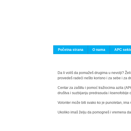
Početna strana
O nama
APC sekto
Da li voliš da pomažeš drugima u nevolji? Želiš
provedeš radeći nešto korisno i za sebe i za 
Centar za zaštitu i pomoć tražiocima azila (AP
društva i suzbijanju predrasuda i ksenofobije 
Volonter može biti svako ko je punoletan, ima 
Ukoliko imaš želju da pomogneš i vremena da s