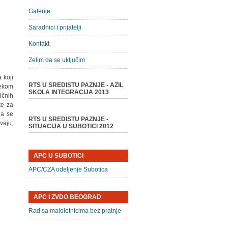
Galerije
Saradnici i prijatelji
Kontakt
Zelim da se uključim
 koji
RTS U SREDISTU PAZNJE - AZIL
nekom
SKOLA INTEGRACIJA 2013
ičnih
te za
da se
RTS U SREDISTU PAZNJE -
vaju,
SITUACIJA U SUBOTICI 2012
APC U SUBOTICI
APC/CZA odeljenje Subotica
APC I ZVDO BEOGRAD
Rad sa maloletnicima bez pratnje