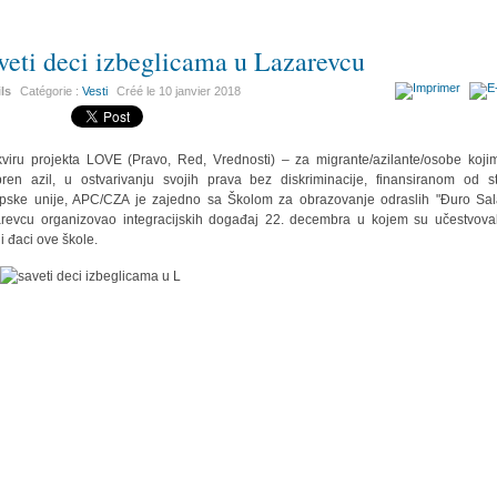
veti deci izbeglicama u Lazarevcu
ils
Catégorie :
Vesti
Créé le
10 janvier 2018
viru projekta LOVE (Pravo, Red, Vrednosti) – za migrante/azilante/osobe koji
ren azil, u ostvarivanju svojih prava bez diskriminacije, finansiranom od s
pske unije, APC/CZA je zajedno sa Školom za obrazovanje odraslih "Đuro Sal
revcu organizovao integracijskih događaj 22. decembra u kojem su učestvoval
i đaci ove škole.