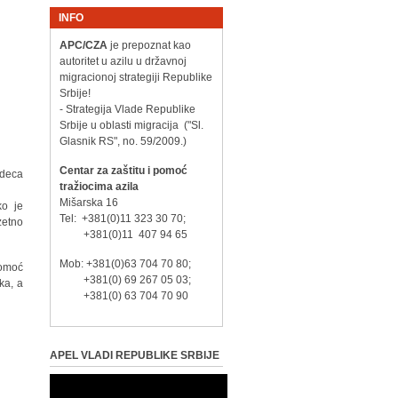
INFO
APC/CZA
je prepoznat kao
autoritet u azilu u državnoj
migracionoj strategiji Republike
Srbije!
- Strategija Vlade Republike
Srbije u oblasti migracija ("Sl.
Glasnik RS", no. 59/2009.)
Centar za zaštitu i pomoć
 deca
tražiocima azila
Mišarska 16
ko je
Tel: +381(0)11 323 30 70;
zetno
+381(0)11 407 94 65
Mob: +381(0)63 704 70 80;
pomoć
+381(0) 69 267 05 03;
ka, a
+381(0) 63 704 70 90
APEL VLADI REPUBLIKE SRBIJE