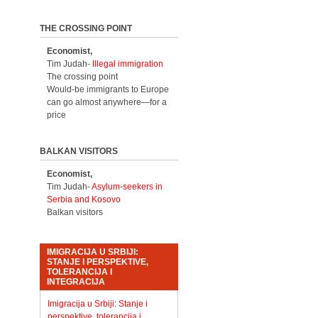
THE CROSSING POINT
Economist,
Tim Judah-
Illegal immigration
The crossing point
Would-be immigrants to Europe
can go almost anywhere—for a
price
BALKAN VISITORS
Economist,
Tim Judah-
Asylum-seekers in
Serbia and Kosovo
Balkan visitors
IMIGRACIJA U SRBIJI:
STANJE I PERSPEKTIVE,
TOLERANCIJA I
INTEGRACIJA
Imigracija u Srbiji: Stanje i
perspektive, tolerancija i