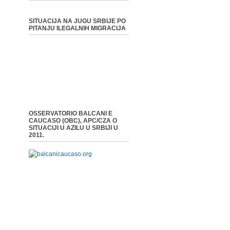
SITUACIJA NA JUGU SRBIJE PO
PITANJU ILEGALNIH MIGRACIJA
OSSERVATORIO BALCANI E
CAUCASO (OBC), APC/CZA O
SITUACIJI U AZILU U SRBIJI U
2011.