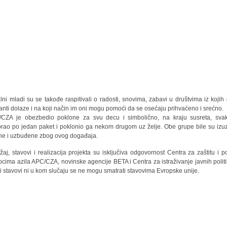
lni mladi su se takođe raspitivali o radosti, snovima, zabavi u društvima iz kojih
anti dolaze i na koji način im oni mogu pomoći da se osećaju prihvaćeno i srećno.
CZA je obezbedio poklone za svu decu i simbolično, na kraju susreta, sva
rao po jedan paket i poklonio ga nekom drugom uz želje. Obe grupe bile su izu
ne i uzbuđene zbog ovog događaja.
žaj, stavovi i realizacija projekta su isključiva odgovornost Centra za zaštitu i 
iocima azila APC/CZA, novinske agencije BETA i Centra za istraživanje javnih politi
ti stavovi ni u kom slučaju se ne mogu smatrati stavovima Evropske unije.