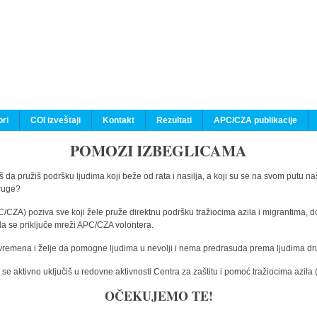
ri
COI izveštaji
Kontakt
Rezultati
APC/CZA publikacije
POMOZI IZBEGLICAMA
 da pružiš podršku ljudima koji beže od rata i nasilja, a koji su se na svom putu na
druge?
C/CZA) poziva sve koji žele pruže direktnu podršku tražiocima azila i migrantima, d
da se priključe mreži APC/CZA volontera.
vremena i želje da pomogne ljudima u nevolji i nema predrasuda prema ljudima drugi
e aktivno uključiš u redovne aktivnosti Centra za zaštitu i pomoć tražiocima azil
OČEKUJEMO TE!