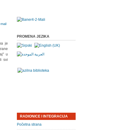
PROMENA JEZIKA
ma je
trane
aj" u
i svi
RADIONICE I INTEGRACIJA
Početna strana