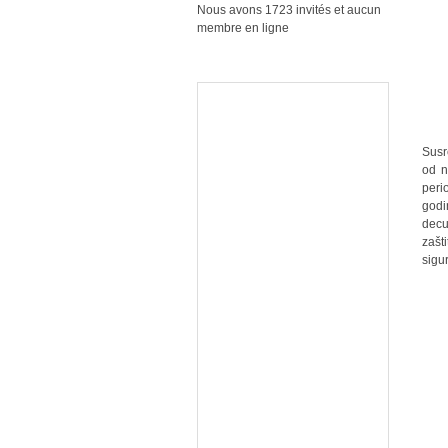
Nous avons 1723 invités et aucun
membre en ligne
Susr
od n
peri
godi
decu
zašt
sigu