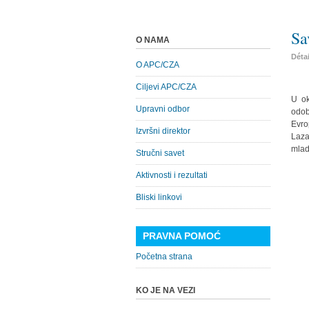
Sa
O NAMA
Déta
O APC/CZA
Ciljevi APC/CZA
U ok
Upravni odbor
odob
Evro
Izvršni direktor
Laza
mlad
Stručni savet
Aktivnosti i rezultati
Bliski linkovi
PRAVNA POMOĆ
Početna strana
KO JE NA VEZI