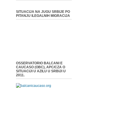
SITUACIJA NA JUGU SRBIJE PO
PITANJU ILEGALNIH MIGRACIJA
OSSERVATORIO BALCANI E
CAUCASO (OBC), APC/CZA O
SITUACIJI U AZILU U SRBIJI U
2011.