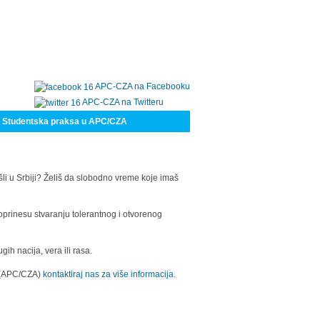
APC-CZA na Facebooku
APC-CZA na Twitteru
Studentska praksa u APC/CZA
šli u Srbiji? Želiš da slobodno vreme koje imaš
oprinesu stvaranju tolerantnog i otvorenog
h nacija, vera ili rasa.
a (APC/CZA)
kontaktiraj nas za više informacija.