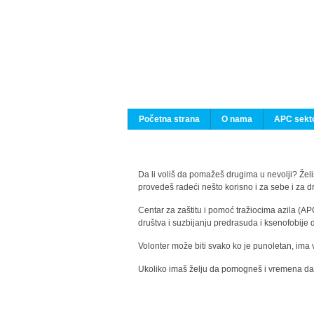
Početna strana
O nama
APC sekto
Da li voliš da pomažeš drugima u nevolji? Želiš
provedeš radeći nešto korisno i za sebe i za 
Centar za zaštitu i pomoć tražiocima azila (AP
društva i suzbijanju predrasuda i ksenofobije 
Volonter može biti svako ko je punoletan, ima 
Ukoliko imaš želju da pomogneš i vremena da s