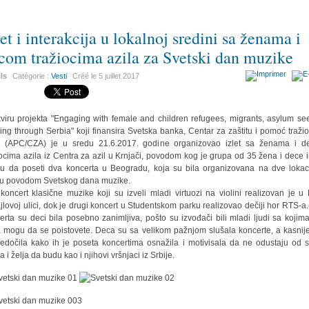
let i interakcija u lokalnoj sredini sa ženama i
com tražiocima azila za Svetski dan muzike
ils
Catégorie :
Vesti
Créé le
5 juillet 2017
viru projekta "Engaging with female and children refugees, migrants, asylum se
ing through Serbia" koji finansira Svetska banka, Centar za zaštitu i pomoć traži
a (APC/CZA) je u sredu 21.6.2017. godine organizovao izlet sa ženama i 
iocima azila iz Centra za azil u Krnjači, povodom kog je grupa od 35 žena i dece 
iku da poseti dva koncerta u Beogradu, koja su bila organizovana na dve lokac
u povodom Svetskog dana muzike.
 koncert klasične muzike koji su izveli mladi virtuozi na violini realizovan je u
jlovoj ulici, dok je drugi koncert u Studentskom parku realizovao dečiji hor RTS-a
erta su deci bila posebno zanimljiva, pošto su izvođači bili mladi ljudi sa kojim
 mogu da se poistovete. Deca su sa velikom pažnjom slušala koncerte, a kasnije
edočila kako ih je poseta koncertima osnažila i motivisala da ne odustaju od s
 i želja da budu kao i njihovi vršnjaci iz Srbije.