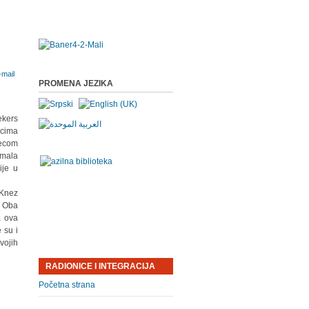
PROMENA JEZIKA
ekers
ocima
decom
imala
ije u
 Knez
. Oba
a ova
 su i
vojih
RADIONICE I INTEGRACIJA
Početna strana