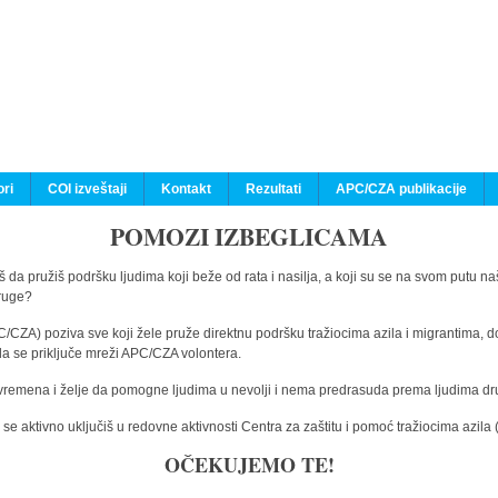
ri
COI izveštaji
Kontakt
Rezultati
APC/CZA publikacije
POMOZI IZBEGLICAMA
 da pružiš podršku ljudima koji beže od rata i nasilja, a koji su se na svom putu na
druge?
C/CZA) poziva sve koji žele pruže direktnu podršku tražiocima azila i migrantima, d
da se priključe mreži APC/CZA volontera.
vremena i želje da pomogne ljudima u nevolji i nema predrasuda prema ljudima drugi
e aktivno uključiš u redovne aktivnosti Centra za zaštitu i pomoć tražiocima azil
OČEKUJEMO TE!