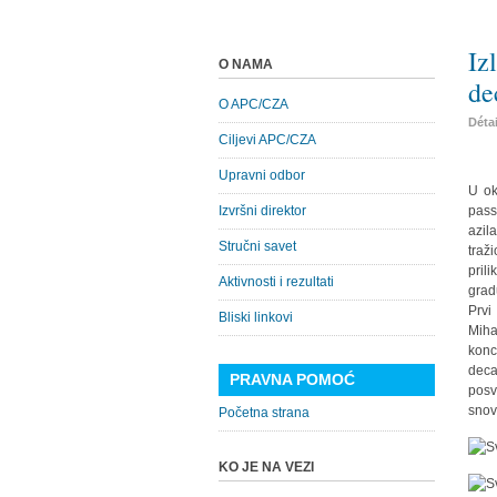
Iz
O NAMA
de
O APC/CZA
Déta
Ciljevi APC/CZA
Upravni odbor
U ok
Izvršni direktor
pass
azil
Stručni savet
traž
pril
Aktivnosti i rezultati
grad
Prvi
Bliski linkovi
Miha
konc
deca
PRAVNA POMOĆ
posv
snova
Početna strana
KO JE NA VEZI