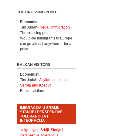
THE CROSSING POINT
Economist,
Tim Judah-
Illegal immigration
The crossing point
Would-be immigrants to Europe
can go almost anywhere—for a
price
BALKAN VISITORS
Economist,
Tim Judah-
Asylum-seekers in
Serbia and Kosovo
Balkan visitors
IMIGRACIJA U SRBIJI:
STANJE I PERSPEKTIVE,
TOLERANCIJA I
INTEGRACIJA
Imigracija u Srbiji: Stanje i
perspektive, tolerancija i