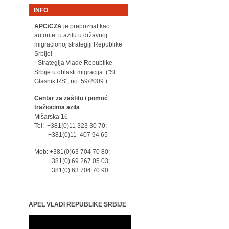
INFO
APC/CZA
je prepoznat kao
autoritet u azilu u državnoj
migracionoj strategiji Republike
Srbije!
- Strategija Vlade Republike
Srbije u oblasti migracija ("Sl.
Glasnik RS", no. 59/2009.)
Centar za zaštitu i pomoć
tražiocima azila
Mišarska 16
Tel: +381(0)11 323 30 70;
+381(0)11 407 94 65
Mob: +381(0)63 704 70 80;
+381(0) 69 267 05 03;
+381(0) 63 704 70 90
APEL VLADI REPUBLIKE SRBIJE