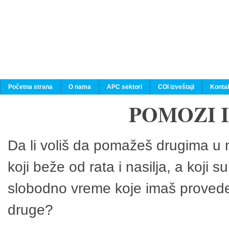
Početna strana
O nama
APC sektori
COI izveštaji
Konta
POMOZI 
Da li voliš da pomažeš drugima u n
koji beže od rata i nasilja, a koji 
slobodno vreme koje imaš provedeš
druge?