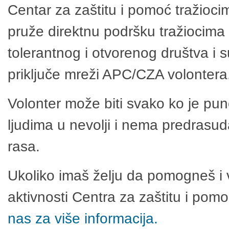
Centar za zaštitu i pomoć tražioci
pruže direktnu podršku tražiocima 
tolerantnog i otvorenog društva i 
priključe mreži APC/CZA volontera
Volonter može biti svako ko je pu
ljudima u nevolji i nema predrasuda
rasa.
Ukoliko imaš želju da pomogneš i 
aktivnosti Centra za zaštitu i po
nas za više informacija.