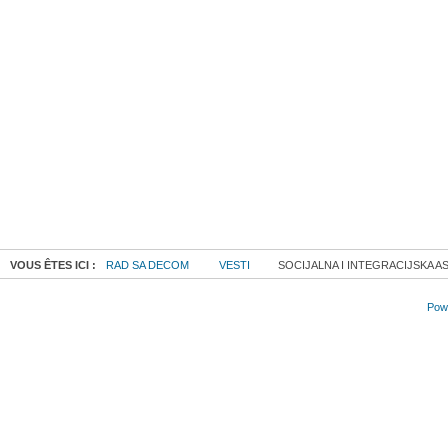
VOUS ÊTES ICI :
RAD SA DECOM
VESTI
SOCIJALNA I INTEGRACIJSKA AS
Powe