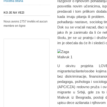
razgovor o njihovom pohađanju
Početna strana
posvetila novim učenicima, isp
predavati i tom prilikom doda
KO JE NA VEZI
kada imaju pitanja ili problem
Nous avons 2757 invités et aucun
pohađanju nastave, sociolog 
membre en ligne
Dok su se vraćali nazad, đaci s
jako ih je zanimalo da li će n
školu, jer se uz pratnju i druš
im je obećala da će ih i sledeći 
U okviru projekta LOV
migrante/azilante/osobe kojima 
bez diskriminacije, finansira
pedagoga, psihologa i sociolog
(APC/CZA) redovno pruža i ova
migrante u Srbiji, gde za t
Malivuk iz Beograda, postoji 
upisu dece azilanata i njihovom