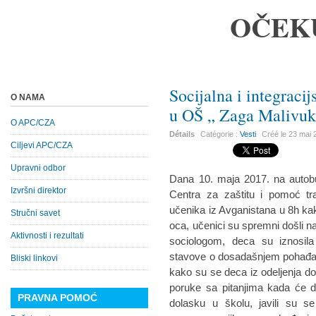
OČEK
Socijalna i integracij
O NAMA
u OŠ „ Zaga Malivu
O APC/CZA
Détails
Catégorie :
Vesti
Créé le
23 mai 
Ciljevi APC/CZA
Upravni odbor
Dana 10. maja 2017. na autobu
Izvršni direktor
Centra za zaštitu i pomoć tra
učenika iz Avganistana u 8h kako
Stručni savet
oca, učenici su spremni došli n
Aktivnosti i rezultati
sociologom, deca su iznosila 
stavove o dosadašnjem pohađan
Bliski linkovi
kako su se deca iz odeljenja dost
poruke sa pitanjima kada će d
PRAVNA POMOĆ
dolasku u školu, javili su s