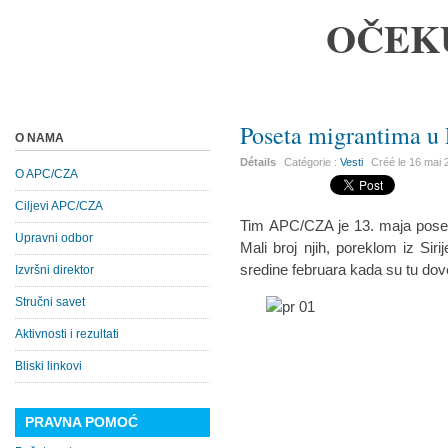
OČEK
Poseta migrantima u 
O NAMA
Détails
Catégorie :
Vesti
Créé le
16 mai 
O APC/CZA
Ciljevi APC/CZA
Tim APC/CZA je 13. maja poset
Upravni odbor
Mali broj njih, poreklom iz Siri
sredine februara kada su tu dov
Izvršni direktor
Stručni savet
Aktivnosti i rezultati
Bliski linkovi
PRAVNA POMOĆ