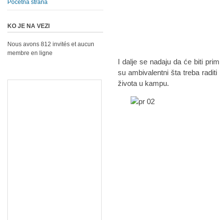
Početna strana
KO JE NA VEZI
Nous avons 812 invités et aucun
membre en ligne
I dalje se nadaju da će biti prim
su ambivalentni šta treba radit
života u kampu.