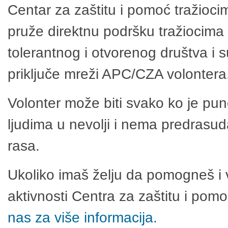
Centar za zaštitu i pomoć tražioci
pruže direktnu podršku tražiocima 
tolerantnog i otvorenog društva i 
priključe mreži APC/CZA volontera
Volonter može biti svako ko je pu
ljudima u nevolji i nema predrasuda
rasa.
Ukoliko imaš želju da pomogneš i 
aktivnosti Centra za zaštitu i po
nas za više informacija.