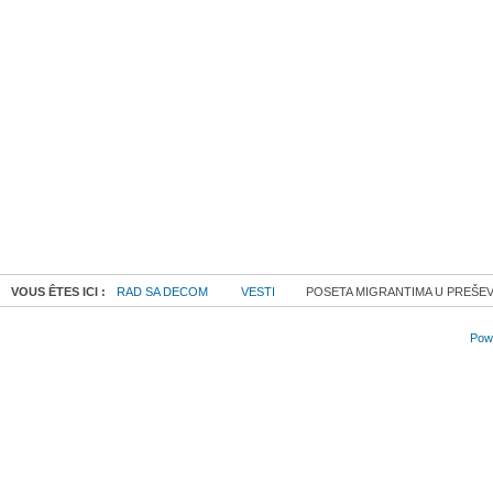
VOUS ÊTES ICI :
RAD SA DECOM
VESTI
POSETA MIGRANTIMA U PREŠEVU
Powe