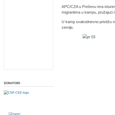
APC/CZA u Preševu ima istureno
migrantima u kampu, pružajući im
U kamp svakodnevno pristižu nov
zemlje.
DONATORI