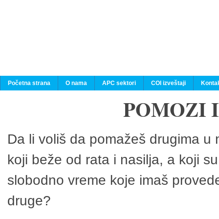
Početna strana
O nama
APC sektori
COI izveštaji
Konta
POMOZI 
Da li voliš da pomažeš drugima u n
koji beže od rata i nasilja, a koji 
slobodno vreme koje imaš provedeš
druge?