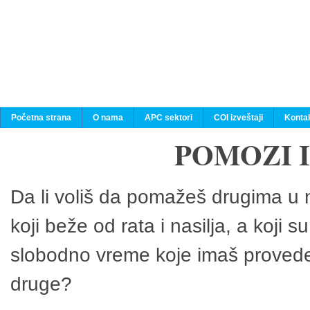
Početna strana
O nama
APC sektori
COI izveštaji
Konta
POMOZI 
Da li voliš da pomažeš drugima u n
koji beže od rata i nasilja, a koji 
slobodno vreme koje imaš provedeš
druge?