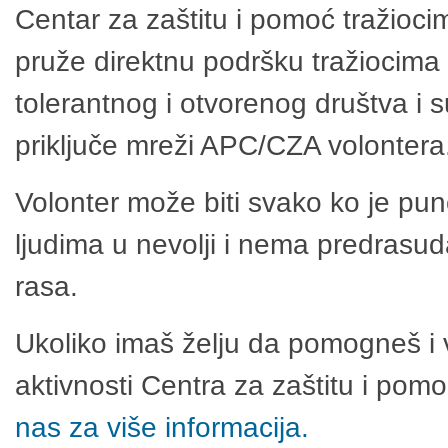
Centar za zaštitu i pomoć tražioci
pruže direktnu podršku tražiocima 
tolerantnog i otvorenog društva i 
priključe mreži APC/CZA volontera
Volonter može biti svako ko je pu
ljudima u nevolji i nema predrasuda
rasa.
Ukoliko imaš želju da pomogneš i 
aktivnosti Centra za zaštitu i po
nas za više informacija.