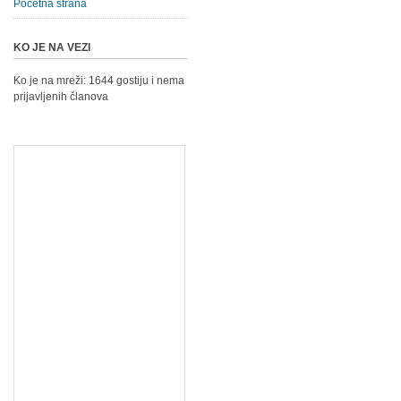
Početna strana
KO JE NA VEZI
Ko je na mreži: 1644 gostiju i nema
prijavljenih članova