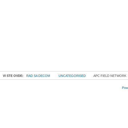
VI STE OVDE:
RAD SA DECOM
UNCATEGORISED
APC FIELD NETWORK
Powe