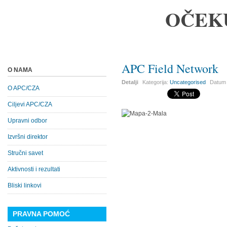
OČEK
APC Field Network
O NAMA
Detalji
Kategorija:
Uncategorised
Datum 
O APC/CZA
Ciljevi APC/CZA
Upravni odbor
Izvršni direktor
Stručni savet
Aktivnosti i rezultati
Bliski linkovi
PRAVNA POMOĆ