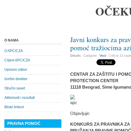
OČEK
Javni konkurs za prav
O NAMA
pomoć tražiocima az
O APC/CZA
Détails
Catégorie :
Vesti
Créé le
23 sep
Ciljevi APC/CZA
Upravni odbor
CENTAR ZA ZAŠTITU I POMO
Izvršni direktor
PROTECTION CENTER
11118 Beograd, Sime Igumano
Stručni savet
Aktivnosti i rezultati
Bliski linkovi
Objavljuje:
PRAVNA POMOĆ
KONKURS ZA PRAVNIKA ZA 
PRUŽANJA PRAVNE POMOĆI 