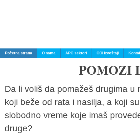
Početna strana
O nama
APC sektori
COI izveštaji
Konta
POMOZI 
Da li voliš da pomažeš drugima u n
koji beže od rata i nasilja, a koji 
slobodno vreme koje imaš provedeš
druge?