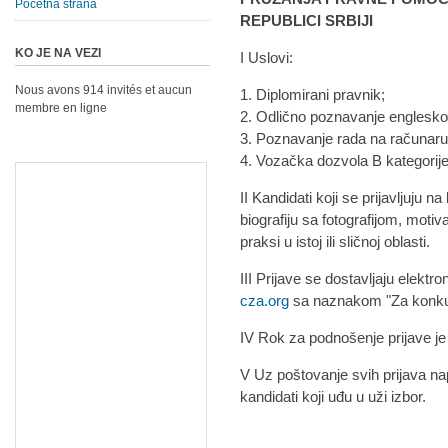
Početna strana
REPUBLICI SRBIJI
KO JE NA VEZI
I Uslovi:
Nous avons 914 invités et aucun
1. Diplomirani pravnik;
membre en ligne
2. Odlično poznavanje englesko
3. Poznavanje rada na računaru 
4. Vozačka dozvola B kategorije
II Kandidati koji se prijavljuju 
biografiju sa fotografijom, moti
praksi u istoj ili sličnoj oblasti.
III Prijave se dostavljaju elek
cza.org
sa naznakom "Za konku
IV Rok za podnošenje prijave je
V Uz poštovanje svih prijava na
kandidati koji uđu u uži izbor.