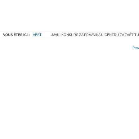
VOUS ÊTES ICI :
VESTI
JAVNI KONKURS ZA PRAVNIKA U CENTRU ZA ZAŠTITU
Powe