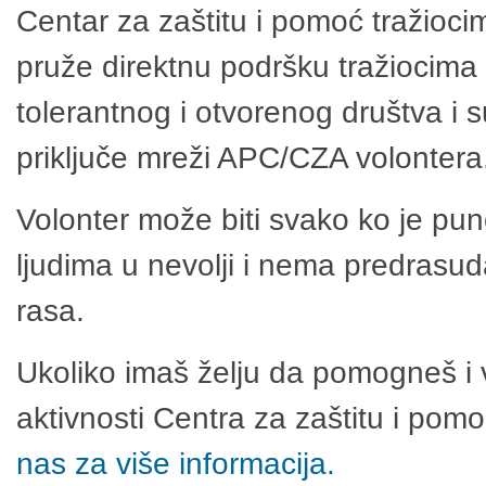
Centar za zaštitu i pomoć tražioci
pruže direktnu podršku tražiocima 
tolerantnog i otvorenog društva i 
priključe mreži APC/CZA volontera
Volonter može biti svako ko je pu
ljudima u nevolji i nema predrasuda
rasa.
Ukoliko imaš želju da pomogneš i 
aktivnosti Centra za zaštitu i po
nas za više informacija.