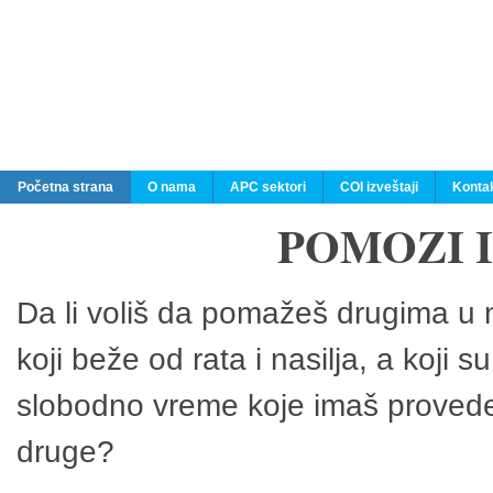
Početna strana
O nama
APC sektori
COI izveštaji
Konta
POMOZI 
Da li voliš da pomažeš drugima u n
koji beže od rata i nasilja, a koji 
slobodno vreme koje imaš provedeš
druge?