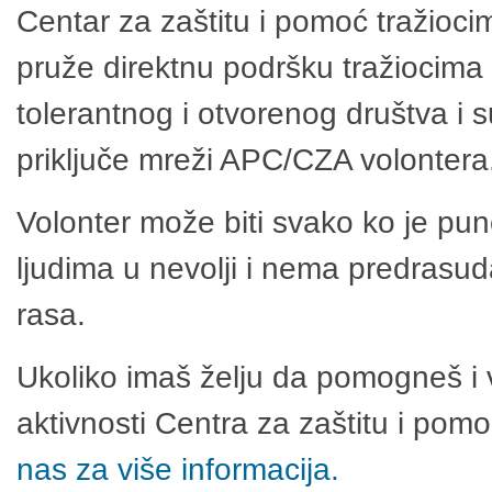
Centar za zaštitu i pomoć tražioci
pruže direktnu podršku tražiocima 
tolerantnog i otvorenog društva i 
priključe mreži APC/CZA volontera
Volonter može biti svako ko je pu
ljudima u nevolji i nema predrasuda
rasa.
Ukoliko imaš želju da pomogneš i 
aktivnosti Centra za zaštitu i po
nas za više informacija.