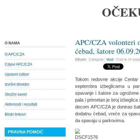
OČEK
APC/CZA volonteri od
O NAMA
ćebad, šatore 06.09.2
O APC/CZA
Détails
Catégorie :
Vesti
Créé le
14 sep
Ciljevi APC/CZA
Upravni odbor
Tokom redovne akcije Centar z
Izvršni direktor
septembra izbeglicama u par
spavanje i šatore za ugrožene
Stručni savet
pala i primetan je broj izbegl
Aktivnosti i rezultati
decom APC/CZA je donirao šat
dodatnu ćebad, vreće za spavan
Bliski linkovi
da spavaju u parkovima.
PRAVNA POMOĆ