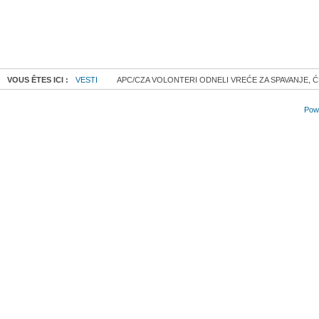
VOUS ÊTES ICI :
VESTI
APC/CZA VOLONTERI ODNELI VREĆE ZA SPAVANJE, ĆE
Powe