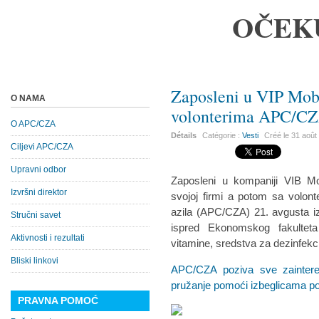
OČEK
Zaposleni u VIP Mobi
O NAMA
volonterima APC/C
O APC/CZA
Détails
Catégorie :
Vesti
Créé le
31 août
Ciljevi APC/CZA
Upravni odbor
Zaposleni u kompaniji VIB Mob
Izvršni direktor
svojoj firmi a potom sa volon
azila (APC/CZA) 21. avgusta i
Stručni savet
ispred Ekonomskog fakulteta 
Aktivnosti i rezultati
vitamine, sredstva za dezinfekc
Bliski linkovi
APC/CZA poziva sve zaintere
pružanje pomoći izbeglicama po
PRAVNA POMOĆ