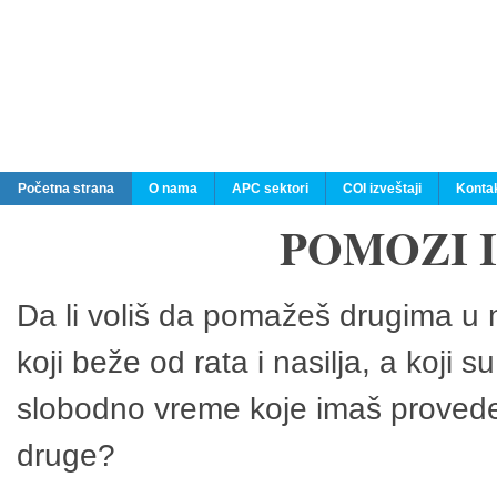
Početna strana
O nama
APC sektori
COI izveštaji
Konta
POMOZI 
Da li voliš da pomažeš drugima u n
koji beže od rata i nasilja, a koji 
slobodno vreme koje imaš provedeš
druge?