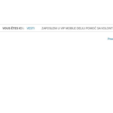
VOUS ÊTES ICI :
VESTI
ZAPOSLENI U VIP MOBILE DELILI POMOĆ SA VOLONT
Powe