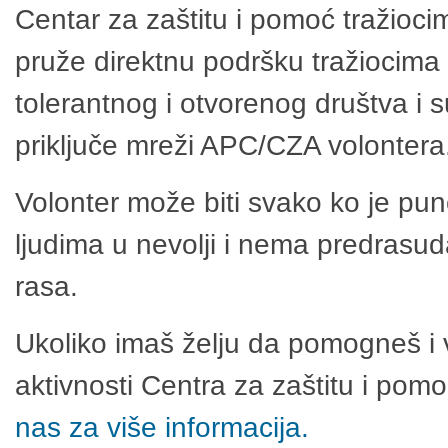
Centar za zaštitu i pomoć tražioci
pruže direktnu podršku tražiocima 
tolerantnog i otvorenog društva i 
priključe mreži APC/CZA volontera
Volonter može biti svako ko je pu
ljudima u nevolji i nema predrasuda
rasa.
Ukoliko imaš želju da pomogneš i 
aktivnosti Centra za zaštitu i po
nas za više informacija.