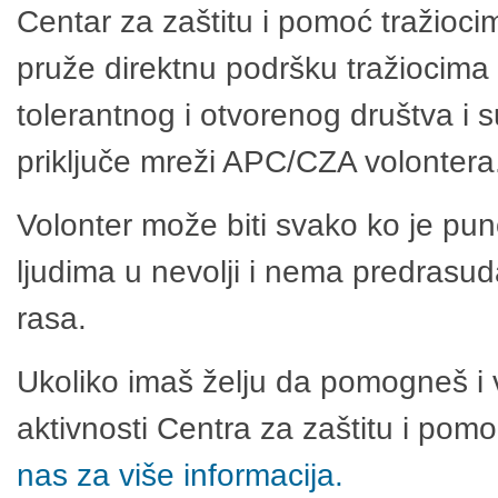
Centar za zaštitu i pomoć tražioci
pruže direktnu podršku tražiocima 
tolerantnog i otvorenog društva i 
priključe mreži APC/CZA volontera
Volonter može biti svako ko je pu
ljudima u nevolji i nema predrasuda
rasa.
Ukoliko imaš želju da pomogneš i 
aktivnosti Centra za zaštitu i po
nas za više informacija.