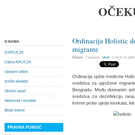
OČEK
Ordinacija Holistic 
O NAMA
migrante
O APC/CZA
Détails
Catégorie :
Vesti
Créé le
31 juill
Ciljevi APC/CZA
Upravni odbor
Ordinacija opšte medicine Holis
Izvršni direktor
sredstva za ugrožene migrante
Beogradu. Među doniranim arti
Stručni savet
sredstva za dezinfekciju rana
Aktivnosti i rezultati
kreme protiv ujeda insekata, leko
Bliski linkovi
PRAVNA POMOĆ