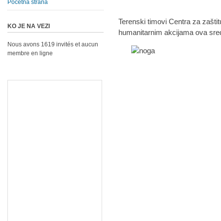
Početna strana
Terenski timovi Centra za zašti
KO JE NA VEZI
humanitarnim akcijama ova sred
Nous avons 1619 invités et aucun
membre en ligne