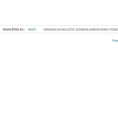
VOUS ÊTES ICI :
VESTI
ORDINACIJA HOLISTIC DONIRALA MEDICINSKU POM
Powe