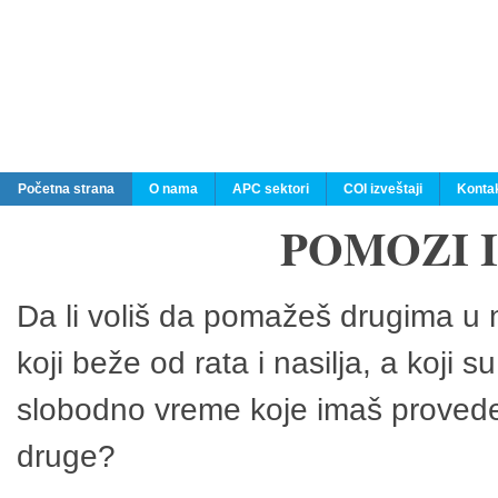
Početna strana
O nama
APC sektori
COI izveštaji
Konta
POMOZI 
Da li voliš da pomažeš drugima u n
koji beže od rata i nasilja, a koji 
slobodno vreme koje imaš provedeš
druge?