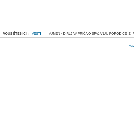
VOUS ÊTES ICI :
VESTI
AJMEN - DIRLJIVA PRIČA O SPAJANJU PORODICE IZ I
Powe