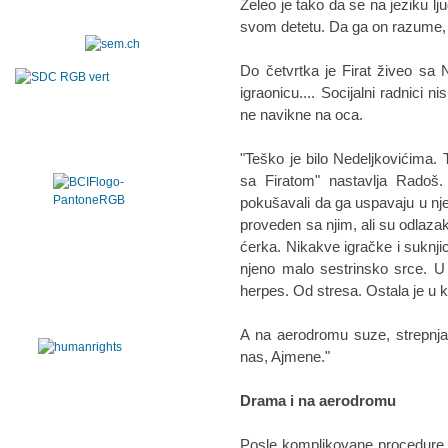
Želeo je tako da se na jeziku l
svom detetu. Da ga on razume, 
Do četvrtka je Firat živeo sa Ne
igraonicu.... Socijalni radnici 
ne navikne na oca.
"Teško je bilo Nedeljkovićima. 
sa Firatom" nastavlja Radoš. 
pokušavali da ga uspavaju u nj
proveden sa njim, ali su odlaza
ćerka. Nikakve igračke i suknji
njeno malo sestrinsko srce. U
herpes. Od stresa. Ostala je u kr
A na aerodromu suze, strepnja,
nas, Ajmene."
Drama i na aerodromu
Posle komplikovane procedure 