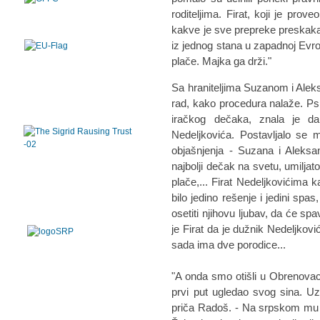
roditeljima. Firat, koji je pro
kakve je sve prepreke preskakao 
iz jednog stana u zapadnoj Evrop
plače. Majka ga drži."
Sa hraniteljima Suzanom i Aleks
rad, kako procedura nalaže. Psih
iračkog dečaka, znala je da
Nedeljkovića. Postavljalo se 
objašnjenja - Suzana i Aleksa
najbolji dečak na svetu, umiljat
plače,... Firat Nedeljkovićima ka
bilo jedino rešenje i jedini spas
osetiti njihovu ljubav, da će sp
je Firat da je dužnik Nedeljkovi
sada ima dve porodice...
"A onda smo otišli u Obrenovac.
prvi put ugledao svog sina. Uz
priča Radoš. - Na srpskom mu j