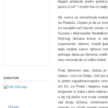
ilegani prelazak preko granice
javiću ti se!" I mislio šta će dalje
Ali, sreća se osmehnula malom 
na Radošu. Uspeo je da uz kom
za socijalni rad Savski venac c
Suzana i Aleksandar Nedeljković
Nežnog dečaka kome ni pluća
sopstvenim dahom, hranili ljuba
tada sedela samo njihova ćer
jednoga dana po Ajmena vratiti nj
nisu verovali da će toliko boleti.
Firat, Ajmenov otac, došao je
status i vizu za Srbiju. Još pre 
DONATORI
iz jedne zapadnoevropske zemlje 
sin živ, za Firata i njegovu su
imigrante iz Iraka i dete rođeno u
u taj cilj uložio sve svoje znanje
rad dveju država, ministrastv
pomalo su učinili poneki prav