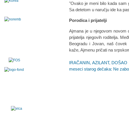
"Ovako je meni bilo kada sam 
Sa detetom u naručju ide ka pas
Porodica i prijatelji
Ajmana je u njegovom novom do
prijatelja njegovih roditelja. Međ
Beogradu i Jovan, naš čovek k
kaže, Ajmenu pričati na srpsko
IRAČANIN, AZILANT, DOŠAO PO S
meseci starog dečaka: Ne zabo