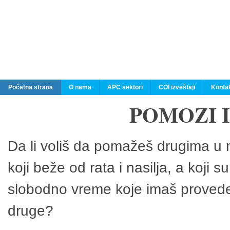
Početna strana
O nama
APC sektori
COI izveštaji
Konta
POMOZI 
Da li voliš da pomažeš drugima u n
koji beže od rata i nasilja, a koji 
slobodno vreme koje imaš provedeš
druge?