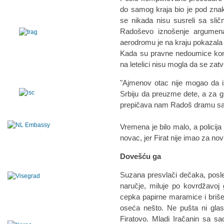
do samog kraja bio je pod zna
se nikada nisu susreli sa sličn
Radoševo iznošenje argumenat
aerodromu je na kraju pokazala 
Kada su pravne nedoumice kona
na letelici nisu mogla da se zatv
"Ajmenov otac nije mogao da i
Srbiju da preuzme dete, a za g
prepičava nam Radoš dramu sa
Vremena je bilo malo, a policija
novac, jer Firat nije imao za n
Dovešću ga
Suzana presvlači dečaka, posled
naručje, miluje po kovrdžavoj g
cepka papirne maramice i briše 
oseća nešto. Ne pušta ni glas
Firatovo. Mladi Iračanin sa s