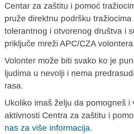
Centar za zaštitu i pomoć tražioci
pruže direktnu podršku tražiocima 
tolerantnog i otvorenog društva i 
priključe mreži APC/CZA volontera
Volonter može biti svako ko je pu
ljudima u nevolji i nema predrasuda
rasa.
Ukoliko imaš želju da pomogneš i 
aktivnosti Centra za zaštitu i po
nas za više informacija.