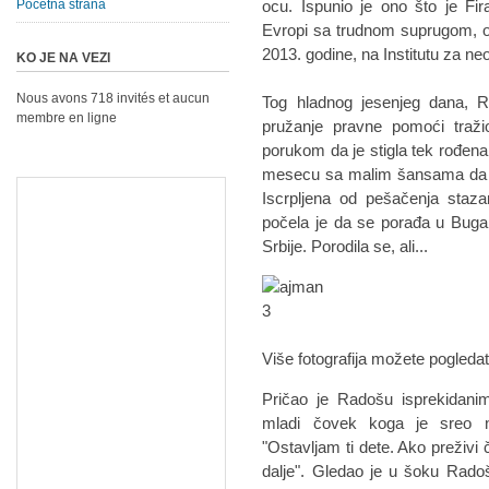
Početna strana
ocu. Ispunio je ono što je Fira
Evropi sa trudnom suprugom, o
2013. godine, na Institutu za ne
KO JE NA VEZI
Nous avons 718 invités et aucun
Tog hladnog jesenjeg dana, Ra
membre en ligne
pružanje pravne pomoći tražio
porukom da je stigla tek rođen
mesecu sa malim šansama da pr
Iscrpljena od pešačenja staza
počela je da se porađa u Buga
Srbije. Porodila se, ali...
Više fotografija možete pogleda
Pričao je Radošu isprekidani
mladi čovek koga je sreo na
"Ostavljam ti dete. Ako preživ
dalje". Gledao je u šoku Rado