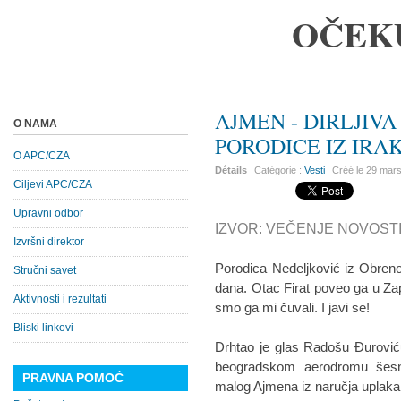
OČEK
AJMEN - DIRLJIVA
O NAMA
PORODICE IZ IRA
O APC/CZA
Détails
Catégorie :
Vesti
Créé le
29 mar
Ciljevi APC/CZA
Upravni odbor
IZVOR: VEČENJE NOVOSTI 2
Izvršni direktor
Porodica Nedeljković iz Obreno
Stručni savet
dana. Otac Firat poveo ga u Za
Aktivnosti i rezultati
smo ga mi čuvali. I javi se!
Bliski linkovi
Drhtao je glas Radošu Đurović
beogradskom aerodromu šesn
PRAVNA POMOĆ
malog Ajmena iz naručja uplaka