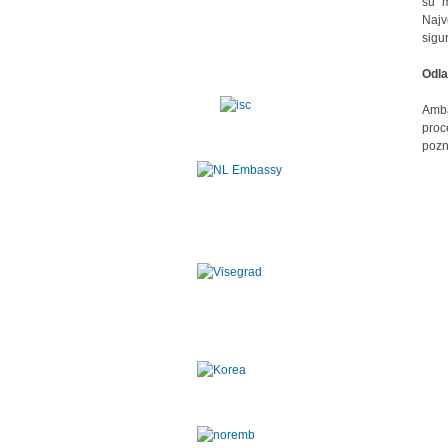
su m
Najv
sigu
Odla
Amba
proc
pozn