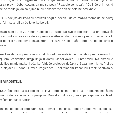
o paziti, da li su odgovorni, da li će ga razumeti, kako će znati da on najviše vo
a sa plavim ćebencetom, da mu se peva "Razbole se lisica"... "Da li će oni moći 
ate do roditelja, da sa njima budu neko vreme dok se dete ne navikne?"
i su Nedeljkovići kada su preuzeli brigu o dečaku, da će možda morati da se odvo
. Ali nisu znali da će to toliko boleti.
estan sam da je za njega najbolje da bude kraj svojih roditelja i da oni jedva č
 će u ruke uzeti svoje dete - pokušava Aleksandar da u reči pretoči osećanja. - Ali
j pomisli na njegov odlazak krenu mi suze. On je i naše dete. Pa, podigli smo 
mesa...
ekoliko dana u prisustvu socijalnih radnika mali Ajmen će stati pred kameru k
jutera. Zazvoniće skajp linija u domu Nedeljkovića u Obrenovcu. Na ekranu 
viti lice mlade majke Iračanke. Videće prelepog dečaka u Suzaninom krilu. Prvi pu
e stajaće i Radoš Đurović. Pogledaće u oči mladom Iračaninu i reći: Sačuvao s
.
BRI RODITELjI:
OS činjenici da su roditelji ostavili dete, nismo mogli da im oduzmemo šan
ovo budu sa njim - objašnjava Davorka Filipović, koja je zajedno sa Rad
vićem brinula o Ajmenu.
da smo pogledali celokupnu sliku, shvatili smo da su doneli najodgovorniju odluku