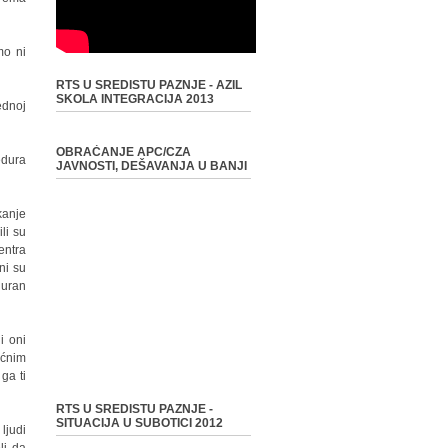
mo ni
RTS U SREDISTU PAZNJE - AZIL
SKOLA INTEGRACIJA 2013
ednoj
OBRAĆANJE APC/CZA
edura
JAVNOSTI, DEŠAVANJA U BANJI
kanje
li su
entra
ni su
guran
i oni
ećnim
ga ti
RTS U SREDISTU PAZNJE -
SITUACIJA U SUBOTICI 2012
ljudi