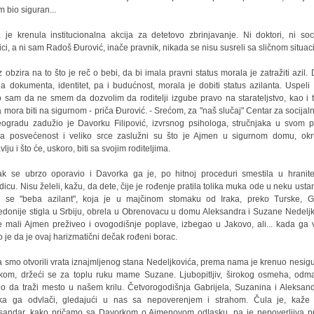
m bio siguran...
 je krenula institucionalna akcija za detetovo zbrinjavanje. Ni doktori, ni soci
ici, a ni sam Radoš Đurović, inače pravnik, nikada se nisu susreli sa sličnom situac
z obzira na to što je reč o bebi, da bi imala pravni status morala je zatražiti azil. 
la dokumenta, identitet, pa i budućnost, morala je dobiti status azilanta. Uspeli
 sam da ne smem da dozvolim da roditelji izgube pravo na starateljstvo, kao i 
 mora biti na sigurnom - priča Đurović. - Srećom, za "naš slučaj" Centar za socijaln
ogradu zadužio je Davorku Filipović, izvrsnog psihologa, stručnjaka u svom p
a posvećenost i veliko srce zaslužni su što je Ajmen u sigurnom domu, ok
vlju i što će, uskoro, biti sa svojim roditeljima.
k se ubrzo oporavio i Davorka ga je, po hitnoj proceduri smestila u hranite
dicu. Nisu želeli, kažu, da dete, čije je rođenje pratila tolika muka ode u neku usta
 se "beba azilant", koja je u majčinom stomaku od Iraka, preko Turske, G
donije stigla u Srbiju, obrela u Obrenovacu u domu Aleksandra i Suzane Nedeljk
e mali Ajmen preživeo i ovogodišnje poplave, izbegao u Jakovo, ali... kada ga v
o je da je ovaj harizmatični dečak rođeni borac.
 smo otvorili vrata iznajmljenog stana Nedeljkovića, prema nama je krenuo nesig
kom, držeći se za toplu ruku mame Suzane. Ljubopitljiv, širokog osmeha, odm
o da traži mesto u našem krilu. Četvorogodišnja Gabrijela, Suzanina i Aleksan
ka ga odvlači, gledajući u nas sa nepoverenjem i strahom. Čula je, kaž
sandar, kako pričamo sa Davorkom o Ajmenovom odlasku, pa je nepoverljiva 