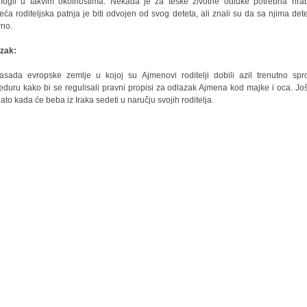
ogli u takvim okolnostima. Nekada je za teške životne odluke potrebna hrab
eća roditeljska patnja je biti odvojen od svog deteta, ali znali su da sa njima dete
rno.
zak:
sada evropske zemlje u kojoj su Ajmenovi roditelji dobili azil trenutno spr
eduru kako bi se regulisali pravni propisi za odlazak Ajmena kod majke i oca. Još
ato kada će beba iz Iraka sedeti u naručju svojih roditelja.