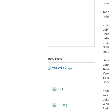
nisa
Tada
radn
- Be
dobi
Znao
beba
u Be
Njen
ljuba
DONATORI
Deča
poro
Tako
Make
Tu j
jasn
Kada
kora
poče
kćer
Alek