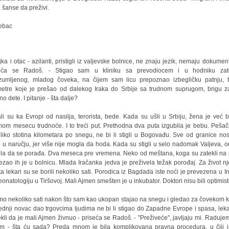
 šanse da preživi.
jka i otac - azilanti, pristigli iz valjevske bolnice, ne znaju jezik, nemaju dokumenta
seća se Radoš. - Stigao sam u kliniku sa prevodiocem i u hodniku zat
zumljenog, mladog čoveka, na čijem sam licu prepoznao izbegličku patnju, 
metre koje je prešao od dalekog Iraka do Srbije sa trudnom suprugom, brigu z
o dete. I pitanje - šta dalje?
li su ka Evropi od nasilja, terorista, bede. Kada su ušli u Srbiju, žena je već b
om mesecu trudnoće. I to treći put. Prethodna dva puta izgubila je bebu. Pešači
liko stotina kilometara po snegu, ne bi li stigli u Bogovađu. Sve od granice nos
 u naručju, jer više nije mogla da hoda. Kada su stigli u selo nadomak Valjeva, o
la da se porađa. Dva meseca pre vremena. Neko od meštana, koga su zatekli na 
ezao ih je u bolnicu. Mlada Iračanka jedva je preživela težak porođaj. Za život n
ta lekari su se borili nekoliko sati. Porodica iz Bagdada iste noći je prevezena u Ins
eonatologiju u Tiršovoj. Mali Ajmen smešten je u inkubator. Doktori nisu bili optimist
mo nekoliko sati nakon što sam kao ukopan stajao na snegu i gledao za čovekom ko
ednji novac dao trgovcima ljudima ne bi li stigao do Zapadne Evrope i spasa, leka
ekli da je mali Ajmen živnuo - priseća se Radoš. - "Preživeće", javljaju mi. Radujem
im - šta ću sada? Preda mnom je bila komplikovana pravna procedura, u čiji 