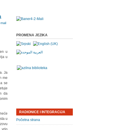
a
PROMENA JEZIKA
men u
lja u
a. Ja
on me
da se
etuje
m da
 onim
RADIONICE I INTEGRACIJA
 neće
sta u
Početna strana
 zovu
 vrlo