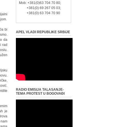
Mob: +381(0)63 704 70 80;
+381(0) 69 267 05 03;
+381(0) 63 704 70 90
jalni
ijom.
Da bi
APEL VLADI REPUBLIKE SRBIJE
 smo.
to da
i rad
oslu.
ružen
ljsku
novu.
rčke,
ović.
RADIO EMISIJA TALASANJE-
idite
TEMA PROTEST U BOGOVAĐI
urnim
ah je
drova
e nam
prema