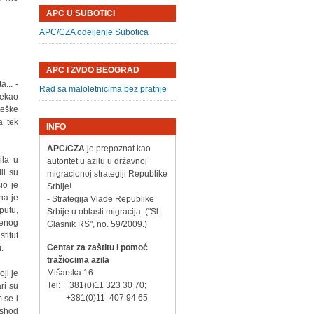
APC U SUBOTICI
APC/CZA odeljenje Subotica
APC I ZVDO BEOGRAD
... -
Rad sa maloletnicima bez pratnje
ekao
teške
a tek
INFO
APC/CZA
je prepoznat kao
ila u
autoritet u azilu u državnoj
li su
migracionoj strategiji Republike
io je
Srbije!
na je
- Strategija Vlade Republike
putu,
Srbije u oblasti migracija ("Sl.
jenog
Glasnik RS", no. 59/2009.)
titut
Centar za zaštitu i pomoć
i.
tražiocima azila
Mišarska 16
ji je
Tel: +381(0)11 323 30 70;
ri su
+381(0)11 407 94 65
 se i
ishod