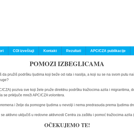
ri
COI izveštaji
Kontakt
Rezultati
APC/CZA publikacije
POMOZI IZBEGLICAMA
 da pružiš podršku ljudima koji beže od rata i nasilja, a koji su se na svom putu na
druge?
C/CZA) poziva sve koji žele pruže direktnu podršku tražiocima azila i migrantima, d
da se priključe mreži APC/CZA volontera.
vremena i želje da pomogne ljudima u nevolji i nema predrasuda prema ljudima drugi
e aktivno uključiš u redovne aktivnosti Centra za zaštitu i pomoć tražiocima azil
OČEKUJEMO TE!