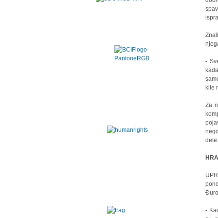
dobr
spav
ispr
Znal
njega
- Sv
kada
samo
kile 
Za n
komp
poja
negd
dete
HRA
UPRK
pon
Đuro
- Ka