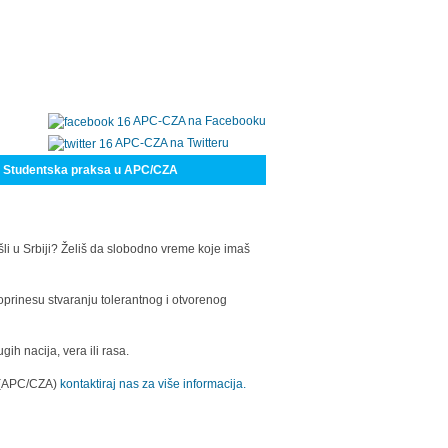
APC-CZA na Facebooku
APC-CZA na Twitteru
Studentska praksa u APC/CZA
šli u Srbiji? Želiš da slobodno vreme koje imaš
oprinesu stvaranju tolerantnog i otvorenog
h nacija, vera ili rasa.
a (APC/CZA)
kontaktiraj nas za više informacija.