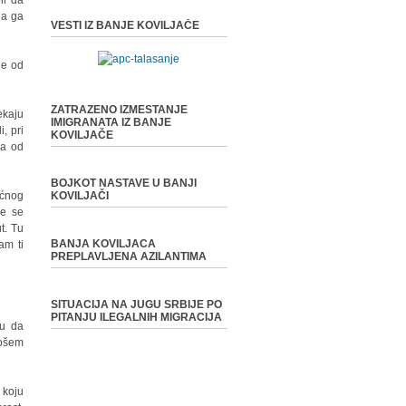
li da
da ga
VESTI IZ BANJE KOVILJAČE
je od
ZATRAZENO IZMESTANJE
ekaju
IMIGRANATA IZ BANJE
, pri
KOVILJAČE
ga od
BOJKOT NASTAVE U BANJI
ućnog
KOVILJAČI
će se
t. Tu
BANJA KOVILJACA
am ti
PREPLAVLJENA AZILANTIMA
SITUACIJA NA JUGU SRBIJE PO
PITANJU ILEGALNIH MIGRACIJA
su da
ošem
 koju