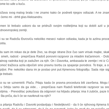
ome ko uđe u kuću.
ožava svog malog brata i ne znamo kako će podneti njegov odlazak. A ne zna
 ćemo mi - drhti glas Aleksandru.
jmen bi trebalo uskoro da se pridruži svojim roditeljima koji su dobili azil u j
dnoevropskoj zemlji.
li su se Radošu Đuroviću nekoliko meseci nakon odlaska, kada je to azilna proc
olila.
da sam im rekao da je dete živo, sa druge strane žice čuo sam vrisak majke, ska
, smeh, radost - prepričava Radoš ponovni razgovor za mladim Iračaninom. - Dobi
jalnog radnika koji je zadužen za njih. On i Davorka, ambasada te zemlje i mi iz C
omoć tražioca azila otpočeli smo pravnu borbu za spajanje porodice. To traje, a o
rpljivi. Pre nekoliko dana im je poslao prvi put Ajmenovu fotografiju. Sada nije si
 je trebalo.
ko su se uznemirili. Plaču. Pitaju kada će pravna procedura biti završena. Mogu l
 u Srbiju samo da ga vide... - prepričava nam Radoš telefonski razgovor sa sr
teljima. - Prevodilac pokušava da odgovori na hiljadu pitanja: ima li zubiće, paze li 
, šta priča, da li će se naviknuti na njih?
na pitanja Radošu i Davorki postavljaju i Nedeljkovići - da li će njihovog Ajmena ti 