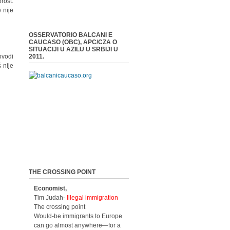
rost.
 nije
OSSERVATORIO BALCANI E
CAUCASO (OBC), APC/CZA O
SITUACIJI U AZILU U SRBIJI U
ovodi
2011.
 nije
THE CROSSING POINT
Economist,
Tim Judah-
Illegal immigration
The crossing point
Would-be immigrants to Europe
can go almost anywhere—for a