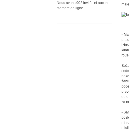
Nous avons 902 invités et aucun
male
membre en ligne
- Ma
pri
izbe
kilo
rođen
Beža
sedm
neko
ženu
poče
prev
dete
za n
- Sa
posl
mi r
misl