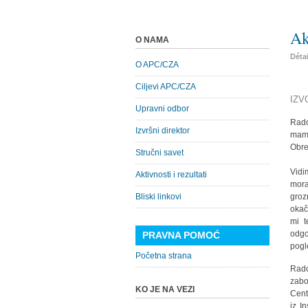
Ak
O NAMA
Déta
O APC/CZA
Ciljevi APC/CZA
IZVO
Upravni odbor
Rado
Izvršni direktor
mami
Obre
Stručni savet
Vidi
Aktivnosti i rezultati
mora
Bliski linkovi
groz
okač
mi 
odgo
PRAVNA POMOĆ
pogl
Početna strana
Rado
zabo
KO JE NA VEZI
Cent
iz I