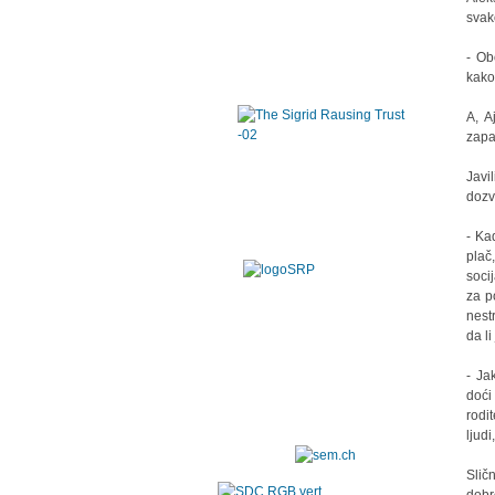
svak
- Ob
kako
A, A
zapa
Javi
dozv
- Ka
plač
soci
za p
nest
da li
- Ja
doći
rodi
ljudi
Slič