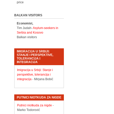
price
BALKAN VISITORS
Economist,
Tim Judah-
Asylum-seekers in
Serbia and Kosovo
Balkan visitors
IMIGRACIJA U SRBIJI:
STANJE I PERSPEKTIVE,
TOLERANCIJA I
INTEGRACIJA
Imigracija u Srbiji: Stanje i
perspektive, tolerancija i
integracija
- Mirjana Bobić
PUTNICI NIOTKUDA ZA NIGDE
Putnici niotkuda za nigde
-
Marko Todorović