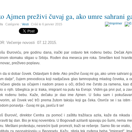
o Ajmen preživi čuvaj ga, ako umre sahrani g
ils
Catégorie :
Vesti
Créé le
6 janvier 2015
R: Večernje novosti 07.12.2015.
šu Đuroviću, pre godinu dana, irački par ostavio tek rođenu bebu. Dečak Aj
nom stomaku stigao u Srbiju. Rođen dva meseca pre roka. Smešten kod hranite
novac, preživeo poplavu.
m da si dobar čovek. Ostavljam ti dete. Ako preživi čuvaj mi ga, ako umre sahrani g
m dalje", čujem prevodioca koji nadjačava glas tamnoputog mladog čoveka, a 
ničavo gleda sa očajem i nadom pravo u oči, držeći me čvrsto za ramena, kao 
io o njih. Izbeglica je iz Iraka, imigrant na putu ka Evropi. Vidim ga prvi put, a zav
tek rođenu bebu. Kaže, dečaku je dao ime Ajmen. U šoku sam i pokušava
vorim, ali čovek već trči prema žutom taksiju koji ga čeka. Osvrće se i sa istim
edom ponavlja - čuvaj mi ga, javiću ti se!
š Đurović, direktor Centra za pomoć i zaštitu tražilaca azila, kaže da nikada
raviti taj dan. Bio je kraj novembra. U Bogovađi azilanti spavaju po šumi, nema me
ru. Meštani protestuju, nesrećni ljudi promrzli, traži se rešenje. Samo što se vratio,
nstituta za neonatologiju u Beogradu. Kažu, stigla tek rođena beba "imigrant". Ima