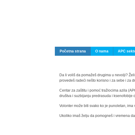
Početna strana
O nama
APC sekto
Da li voliš da pomažeš drugima u nevolji? Želiš
provedeš radeći nešto korisno i za sebe i za 
Centar za zaštitu i pomoć tražiocima azila (AP
društva i suzbijanju predrasuda i ksenofobije 
Volonter može biti svako ko je punoletan, ima 
Ukoliko imaš želju da pomogneš i vremena da s