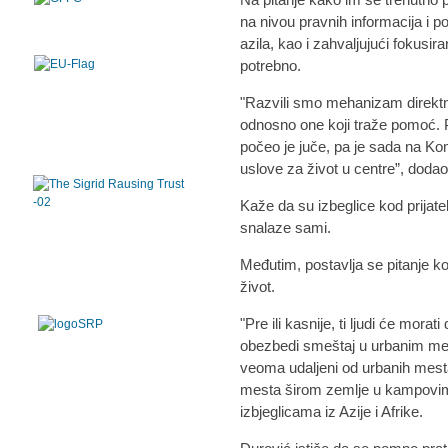
na nivou pravnih informacija i 
azila, kao i zahvaljujući fokusi
potrebno.
"Razvili smo mehanizam direkt
odnosno one koji traže pomoć.
počeo je juče, pa je sada na Ko
uslove za život u centre”, dodao
Kaže da su izbeglice kod prijate
snalaze sami.
Međutim, postavlja se pitanje ko
život.
"Pre ili kasnije, ti ljudi će mor
obezbedi smeštaj u urbanim mes
veoma udaljeni od urbanih mesta
mesta širom zemlje u kampovima
izbjeglicama iz Azije i Afrike.