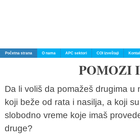
Početna strana
O nama
APC sektori
COI izveštaji
Konta
POMOZI 
Da li voliš da pomažeš drugima u n
koji beže od rata i nasilja, a koji 
slobodno vreme koje imaš provedeš
druge?