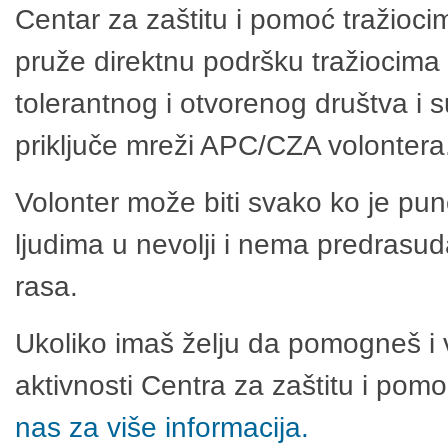
Centar za zaštitu i pomoć tražioci
pruže direktnu podršku tražiocima 
tolerantnog i otvorenog društva i 
priključe mreži APC/CZA volontera
Volonter može biti svako ko je pu
ljudima u nevolji i nema predrasuda
rasa.
Ukoliko imaš želju da pomogneš i 
aktivnosti Centra za zaštitu i po
nas za više informacija.