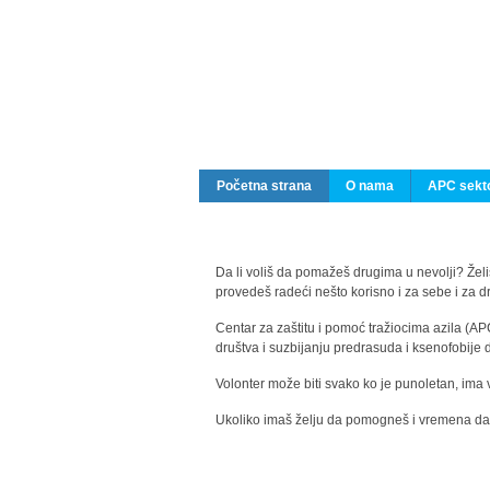
Početna strana
O nama
APC sekto
Da li voliš da pomažeš drugima u nevolji? Želiš
provedeš radeći nešto korisno i za sebe i za 
Centar za zaštitu i pomoć tražiocima azila (AP
društva i suzbijanju predrasuda i ksenofobije 
Volonter može biti svako ko je punoletan, ima 
Ukoliko imaš želju da pomogneš i vremena da s