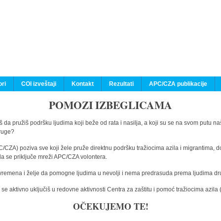
ri
COI izveštaji
Kontakt
Rezultati
APC/CZA publikacije
POMOZI IZBEGLICAMA
 da pružiš podršku ljudima koji beže od rata i nasilja, a koji su se na svom putu na
druge?
C/CZA) poziva sve koji žele pruže direktnu podršku tražiocima azila i migrantima, d
da se priključe mreži APC/CZA volontera.
vremena i želje da pomogne ljudima u nevolji i nema predrasuda prema ljudima drugi
e aktivno uključiš u redovne aktivnosti Centra za zaštitu i pomoć tražiocima azil
OČEKUJEMO TE!