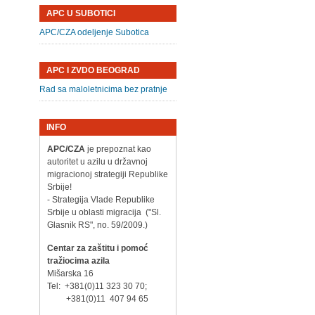
APC U SUBOTICI
APC/CZA odeljenje Subotica
APC I ZVDO BEOGRAD
Rad sa maloletnicima bez pratnje
INFO
APC/CZA
je prepoznat kao
autoritet u azilu u državnoj
migracionoj strategiji Republike
Srbije!
- Strategija Vlade Republike
Srbije u oblasti migracija ("Sl.
Glasnik RS", no. 59/2009.)
Centar za zaštitu i pomoć
tražiocima azila
Mišarska 16
Tel: +381(0)11 323 30 70;
+381(0)11 407 94 65