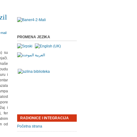
zil
PROMENA JEZIKA
A) su
jači.
 naše
 budu
uru i
entar
azala
kampa
alost
spore
žaj i
, fer
RADIONICE I INTEGRACIJA
atnim
om od
Početna strana