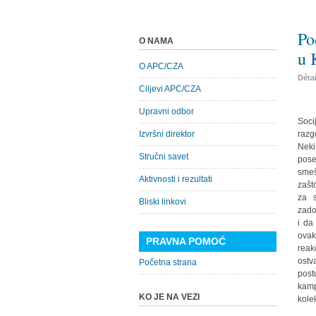
Po
O NAMA
u 
O APC/CZA
Déta
Ciljevi APC/CZA
Upravni odbor
Soci
Izvršni direktor
razg
Neki
Stručni savet
pose
smeš
Aktivnosti i rezultati
zašt
za s
Bliski linkovi
zado
i da
ovak
PRAVNA POMOĆ
reak
ostv
Početna strana
post
kamp
KO JE NA VEZI
kole