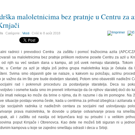
drška maloletnicima bez pratnje u Centru za a
Krnjači
ils
Catégorie :
Vesti
Créé le
8 août 2018
jalni radnici i prevodioci Centra za zaštitu i pomoć tražiocima azila (APC/CZ
ovarali sa maloletnicima bez pratnje prilikom redovne posete Centru za azil u Krn
 od njih su već sedam dana u kampu, ali još uvek nemaju staratelja. Tokom
te, u Centar za azil je stigla još jedna grupa maloletnika koja je čekala da
teni. Svima smo objasnili gde se nalaze, u kakvom su položaju, azilnu proced
o je važno da im što pre bude dodeljen staratelj. Potom smo obavestili nadležni C
ocijalni rad i pokrenuli proceduru za postavljanje staratelja. Deca su pok
voljstvo i osmehe kada smo im preneli informacije da će njihov staratelj doći do 
 će imati nekoga ko može da brine o njima, da ih razume i da im pomogne. Na ž
ve situacije postaju veoma česte, kada u centrima za prihvat izbeglica i azilanata 
cije socijalnih radnika iz nadležnih centara za socijalni rad uslovljavaju polo
arivanje prava maloletnika, te dovode u pitanje ostvarivanje prava na smeštaj
upak, ali i zaštitu od nasilja od krijumčara koji su prisutni i u velikim prihv
ovima poput Krnjače i Obrenovca. Kao dete ne možeš biti siguran ni u jedn
ktivnim kampova u koje se zajedno smeštaju odrasli i deca u Srbiji.