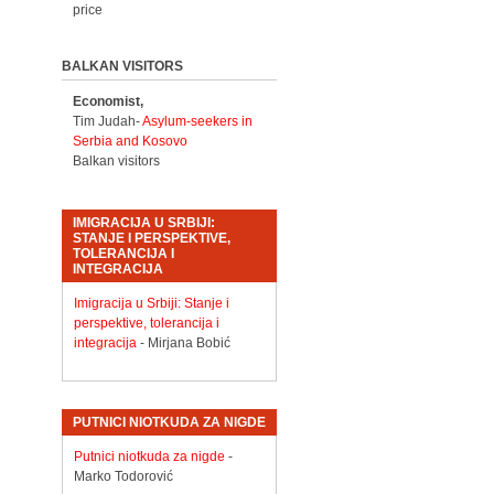
price
BALKAN VISITORS
Economist,
Tim Judah-
Asylum-seekers in
Serbia and Kosovo
Balkan visitors
IMIGRACIJA U SRBIJI:
STANJE I PERSPEKTIVE,
TOLERANCIJA I
INTEGRACIJA
Imigracija u Srbiji: Stanje i
perspektive, tolerancija i
integracija
- Mirjana Bobić
PUTNICI NIOTKUDA ZA NIGDE
Putnici niotkuda za nigde
-
Marko Todorović