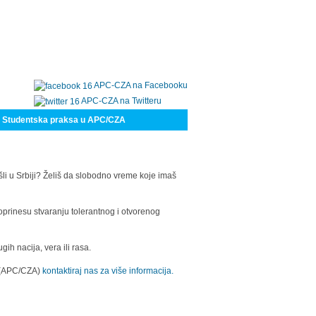
APC-CZA na Facebooku
APC-CZA na Twitteru
Studentska praksa u APC/CZA
šli u Srbiji? Želiš da slobodno vreme koje imaš
oprinesu stvaranju tolerantnog i otvorenog
h nacija, vera ili rasa.
a (APC/CZA)
kontaktiraj nas za više informacija.