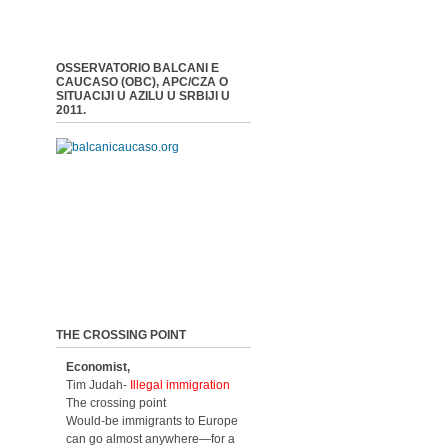
OSSERVATORIO BALCANI E
CAUCASO (OBC), APC/CZA O
SITUACIJI U AZILU U SRBIJI U
2011.
THE CROSSING POINT
Economist,
Tim Judah-
Illegal immigration
The crossing point
Would-be immigrants to Europe
can go almost anywhere—for a