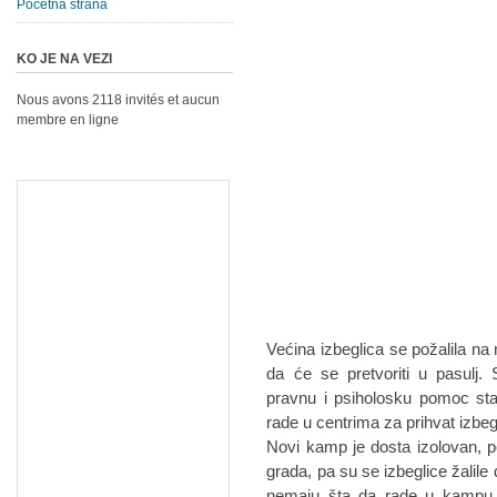
Početna strana
KO JE NA VEZI
Nous avons 2118 invités et aucun
membre en ligne
Većina izbeglica se požalila na
da će se pretvoriti u pasulj.
pravnu i psiholosku pomoc st
rade u centrima za prihvat izbeg
Novi kamp je dosta izolovan, 
grada, pa su se izbeglice žalile
nemaju šta da rade u kampu