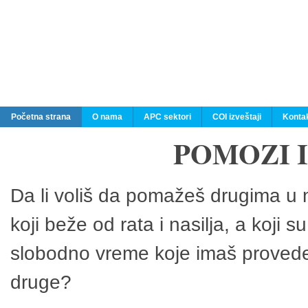
Početna strana
O nama
APC sektori
COI izveštaji
Konta
POMOZI 
Da li voliš da pomažeš drugima u n
koji beže od rata i nasilja, a koji 
slobodno vreme koje imaš provedeš
druge?