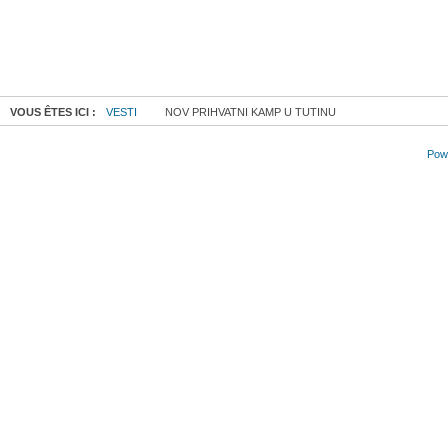
VOUS ÊTES ICI :
VESTI
NOV PRIHVATNI KAMP U TUTINU
Powe