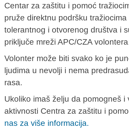
Centar za zaštitu i pomoć tražioci
pruže direktnu podršku tražiocima 
tolerantnog i otvorenog društva i 
priključe mreži APC/CZA volontera
Volonter može biti svako ko je pu
ljudima u nevolji i nema predrasuda
rasa.
Ukoliko imaš želju da pomogneš i 
aktivnosti Centra za zaštitu i po
nas za više informacija.