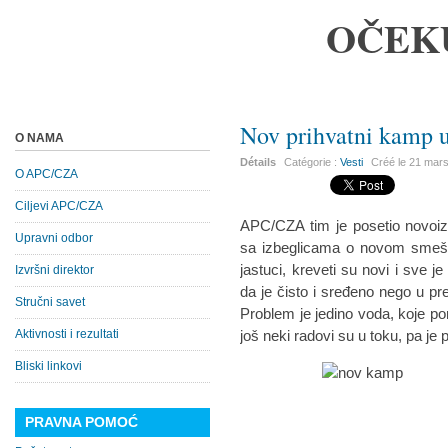
OČEK
Nov prihvatni kamp u
O NAMA
Détails
Catégorie :
Vesti
Créé le
21 mar
O APC/CZA
Ciljevi APC/CZA
APC/CZA tim je posetio novoiz
Upravni odbor
sa izbeglicama o novom smešta
jastuci, kreveti su novi i sve 
Izvršni direktor
da je čisto i sređeno nego u 
Stručni savet
Problem je jedino voda, koje 
Aktivnosti i rezultati
još neki radovi su u toku, pa j
Bliski linkovi
PRAVNA POMOĆ