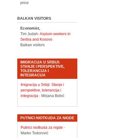
price
BALKAN VISITORS
Economist,
Tim Judah-
Asylum-seekers in
Serbia and Kosovo
Balkan visitors
IMIGRACIJA U SRBIJI:
STANJE I PERSPEKTIVE,
TOLERANCIJA I
INTEGRACIJA
Imigracija u Srbiji: Stanje i
perspektive, tolerancija i
integracija
- Mirjana Bobić
PUTNICI NIOTKUDA ZA NIGDE
Putnici niotkuda za nigde
-
Marko Todorović