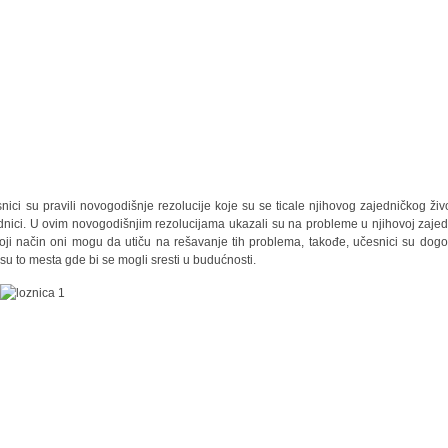
nici su pravili novogodišnje rezolucije koje su se ticale njihovog zajedničkog živ
dnici. U ovim novogodišnjim rezolucijama ukazali su na probleme u njihovoj zajedn
oji način oni mogu da utiču na rešavanje tih problema, takođe, učesnici su dogov
 su to mesta gde bi se mogli sresti u budućnosti.