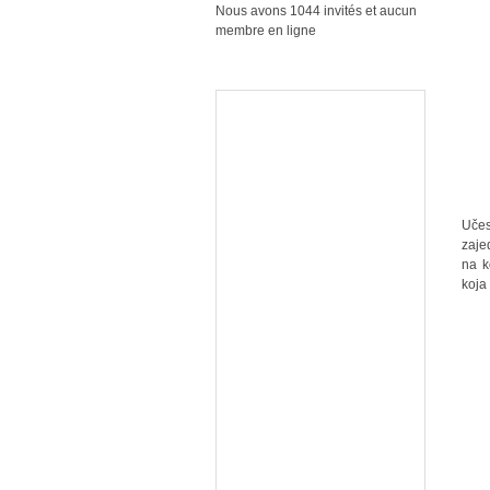
Nous avons 1044 invités et aucun
membre en ligne
Učes
zaje
na k
koja