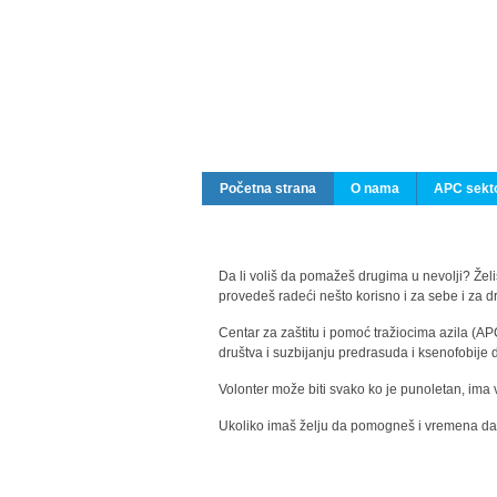
Početna strana
O nama
APC sekto
Da li voliš da pomažeš drugima u nevolji? Želiš
provedeš radeći nešto korisno i za sebe i za 
Centar za zaštitu i pomoć tražiocima azila (AP
društva i suzbijanju predrasuda i ksenofobije 
Volonter može biti svako ko je punoletan, ima 
Ukoliko imaš želju da pomogneš i vremena da s