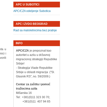
APC U SUBOTICI
APC/CZA odeljenje Subotica
APC I ZVDO BEOGRAD
Rad sa maloletnicima bez pratnje
INFO
ota u
APC/CZA
je prepoznat kao
ici i
autoritet u azilu u državnoj
orili
migracionoj strategiji Republike
Srbije!
- Strategija Vlade Republike
Srbije u oblasti migracija ("Sl.
Glasnik RS", no. 59/2009.)
Centar za zaštitu i pomoć
tražiocima azila
Mišarska 16
Tel: +381(0)11 323 30 70;
+381(0)11 407 94 65