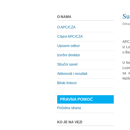
Su
O NAMA
Déta
O APC/CZA
Ciljevi APC/CZA
APC/
Upravni odbor
iz L
u Ban
Izvršni direktor
U fo
Stručni savet
Lozn
sa s
Aktivnosti i rezultati
lepšo
Bliski linkovi
PRAVNA POMOĆ
Početna strana
KO JE NA VEZI