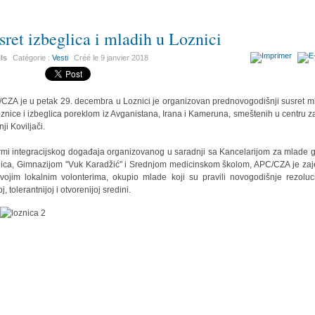
sret izbeglica i mladih u Loznici
ils
Catégorie :
Vesti
Créé le
9 janvier 2018
CZA je u petak 29. decembra u Loznici je organizovan prednovogodišnji susret m
oznice i izbeglica poreklom iz Avganistana, Irana i Kameruna, smeštenih u centru za
ji Koviljači.
rmi integracijskog događaja organizovanog u saradnji sa Kancelarijom za mlade 
ica, Gimnazijom "Vuk Karadžić" i Srednjom medicinskom školom, APC/CZA je za
vojim lokalnim volonterima, okupio mlade koji su pravili novogodišnje rezoluc
j, tolerantnijoj i otvorenijoj sredini.