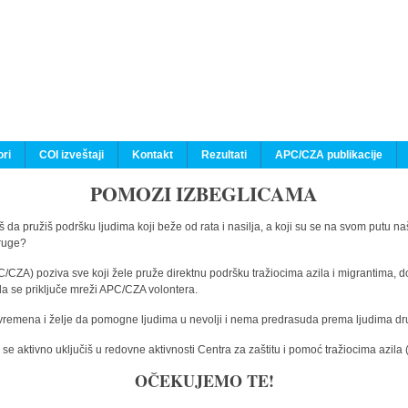
ri
COI izveštaji
Kontakt
Rezultati
APC/CZA publikacije
POMOZI IZBEGLICAMA
 da pružiš podršku ljudima koji beže od rata i nasilja, a koji su se na svom putu na
druge?
C/CZA) poziva sve koji žele pruže direktnu podršku tražiocima azila i migrantima, d
da se priključe mreži APC/CZA volontera.
vremena i želje da pomogne ljudima u nevolji i nema predrasuda prema ljudima drugi
e aktivno uključiš u redovne aktivnosti Centra za zaštitu i pomoć tražiocima azil
OČEKUJEMO TE!