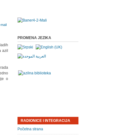
PROMENA JEZIKA
ladih
 azil
grada
jedno
ije o
RADIONICE I INTEGRACIJA
Početna strana