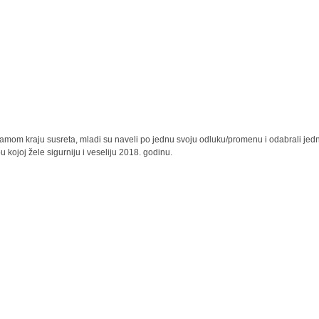
amom kraju susreta, mladi su naveli po jednu svoju odluku/promenu i odabrali jed
u kojoj žele sigurniju i veseliju 2018. godinu.