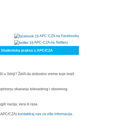
APC-CZA na Facebooku
APC-CZA na Twitteru
Studentska praksa u APC/CZA
šli u Srbiji? Želiš da slobodno vreme koje imaš
oprinesu stvaranju tolerantnog i otvorenog
h nacija, vera ili rasa.
a (APC/CZA)
kontaktiraj nas za više informacija.