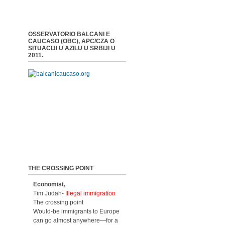
OSSERVATORIO BALCANI E
CAUCASO (OBC), APC/CZA O
SITUACIJI U AZILU U SRBIJI U
2011.
THE CROSSING POINT
Economist,
Tim Judah-
Illegal immigration
The crossing point
Would-be immigrants to Europe
can go almost anywhere—for a