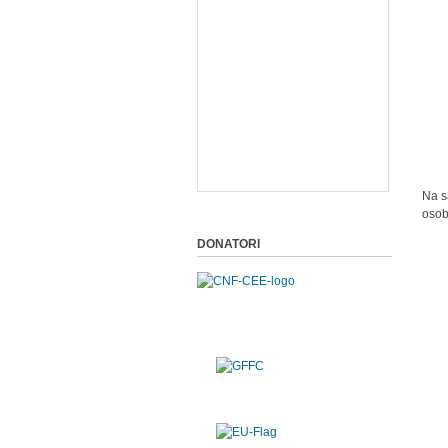
Na s
osob
DONATORI