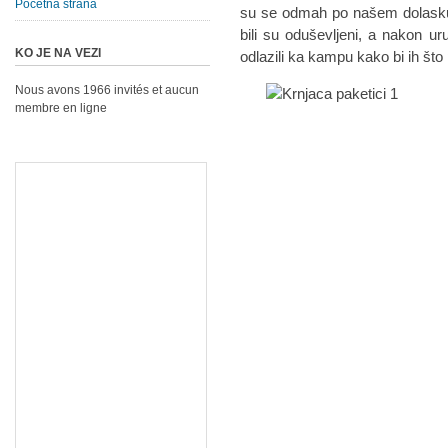
Početna strana
su se odmah po našem dolasku i
bili su oduševljeni, a nakon ur
KO JE NA VEZI
odlazili ka kampu kako bi ih što p
Nous avons 1966 invités et aucun
membre en ligne