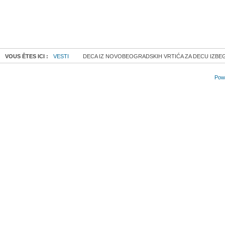
VOUS ÊTES ICI :
VESTI
DECA IZ NOVOBEOGRADSKIH VRTIĆA ZA DECU IZBE
Powe