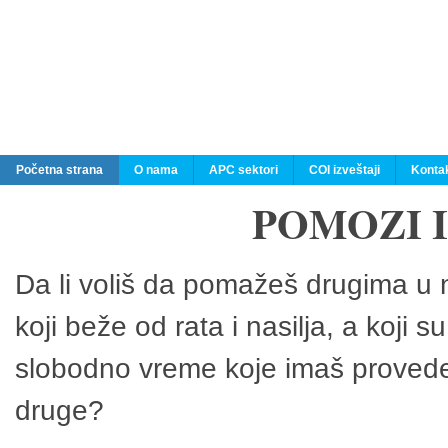
Početna strana
O nama
APC sektori
COI izveštaji
Konta
POMOZI 
Da li voliš da pomažeš drugima u n
koji beže od rata i nasilja, a koji 
slobodno vreme koje imaš provedeš
druge?