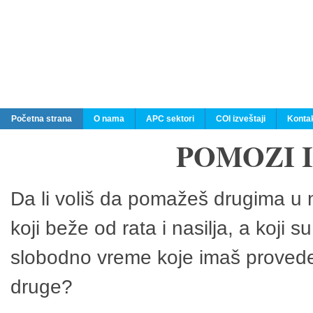
Početna strana
O nama
APC sektori
COI izveštaji
Konta
POMOZI 
Da li voliš da pomažeš drugima u n
koji beže od rata i nasilja, a koji 
slobodno vreme koje imaš provedeš
druge?