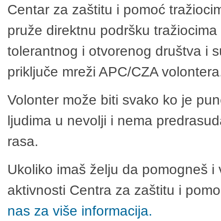
Centar za zaštitu i pomoć tražioci
pruže direktnu podršku tražiocima 
tolerantnog i otvorenog društva i 
priključe mreži APC/CZA volontera
Volonter može biti svako ko je pu
ljudima u nevolji i nema predrasuda
rasa.
Ukoliko imaš želju da pomogneš i 
aktivnosti Centra za zaštitu i po
nas za više informacija.