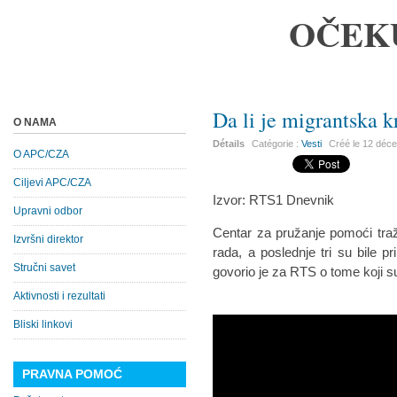
OČEK
Da li je migrantska k
O NAMA
Détails
Catégorie :
Vesti
Créé le
12 déc
O APC/CZA
Ciljevi APC/CZA
Izvor: RTS1 Dnevnik
Upravni odbor
Centar za pružanje pomoći traž
Izvršni direktor
rada, a poslednje tri su bile p
Stručni savet
govorio je za RTS o tome koji su
Aktivnosti i rezultati
Bliski linkovi
PRAVNA POMOĆ