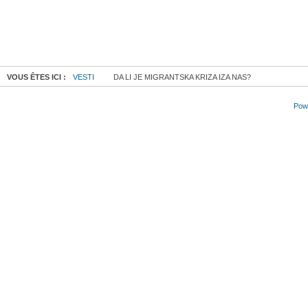
VOUS ÊTES ICI :
VESTI
DA LI JE MIGRANTSKA KRIZA IZA NAS?
Powe