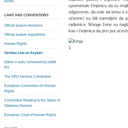
Home
spomenule činjenicu da su maj
odgovorne, da vole da brinu o svo
LAWS AND CONVENTIONS
učesnici su bili zamoljeni da 
radionice. Mnoge žene su naglas
Official asylum decisions
kao i činjenica da prvi put učestv
Official asylum regulations
Human Rights
Serbian Law on Asylum
Zakon o azilu i privremenoj zaštiti
RS
The 1951 Geneva Convention
European Convention on Human
Rights
Convention Relating to the Status of
Stateless Persons
European Court of Human Rights