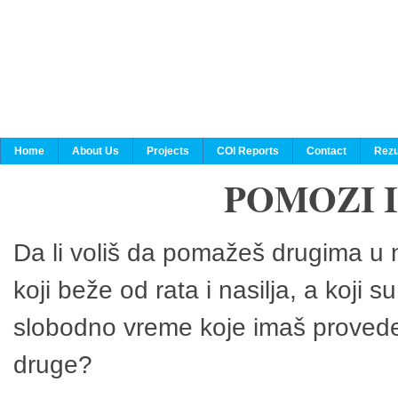
Home
About Us
Projects
COI Reports
Contact
Rezu
POMOZI 
Da li voliš da pomažeš drugima u n
koji beže od rata i nasilja, a koji 
slobodno vreme koje imaš provedeš
druge?