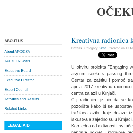
OČEK
Kreativna radionica 
ABOUT US
Details
Category:
Vesti
Created on
17 M
About APC/CZA
APC/CZA Goals
U okviru projekta "Engaging w
Executive Board
asylum seekers passing throu
Centar za zaštitu i pomoć tra
Executive Director
aprila 2017 kreativnu radionicu 
Expert Council
centra za azil u Krnjači.
Activities and Results
Cilj radionice je bio da se ko
pozorište kako bi se uspostav
Related Links
tražilaca azila, koje dolaze iz
iskustva a zajedno su u Krnjači.
LEGAL AID
Kao jedna od aktivnosti, svi uče
naprave pokret i izgovore reč