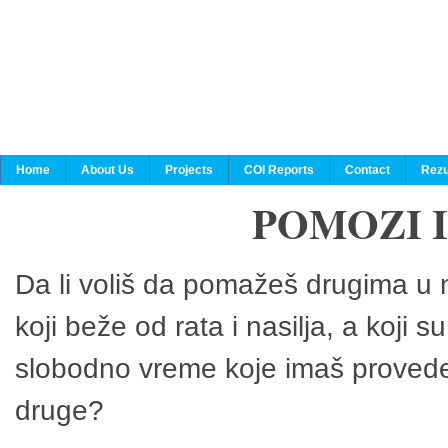
Home
About Us
Projects
COI Reports
Contact
Rezu
POMOZI 
Da li voliš da pomažeš drugima u n
koji beže od rata i nasilja, a koji 
slobodno vreme koje imaš provedeš
druge?