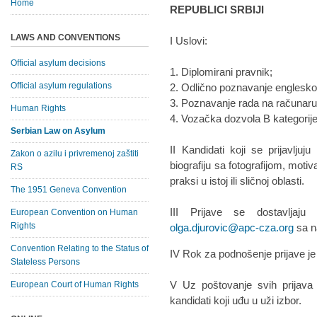
Home
REPUBLICI SRBIJI
LAWS AND CONVENTIONS
I Uslovi:
Official asylum decisions
1. Diplomirani pravnik;
Official asylum regulations
2. Odlično poznavanje englesko
3. Poznavanje rada na računaru 
Human Rights
4. Vozačka dozvola B kategorije
Serbian Law on Asylum
II Kandidati koji se prijavlju
Zakon o azilu i privremenoj zaštiti
biografiju sa fotografijom, moti
RS
praksi u istoj ili sličnoj oblasti.
The 1951 Geneva Convention
III Prijave se dostavljaj
European Convention on Human
Rights
olga.djurovic@apc-cza.org
sa n
Convention Relating to the Status of
IV Rok za podnošenje prijave j
Stateless Persons
V Uz poštovanje svih prijava
European Court of Human Rights
kandidati koji uđu u uži izbor.