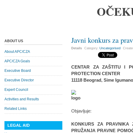
OČEK
Javni konkurs za pr
ABOUT US
Details
Category:
Uncategorised
Creat
About APC/CZA
APC/CZA Goals
CENTAR ZA ZAŠTITU I P
Executive Board
PROTECTION CENTER
11118 Beograd, Sime Igumano
Executive Director
Expert Council
Activities and Results
Related Links
Objavljuje:
KONKURS ZA PRAVNIKA 
LEGAL AID
PRUŽANJA PRAVNE POMOĆI