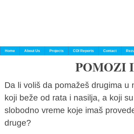
Home
About Us
Projects
COI Reports
Contact
Rezu
POMOZI 
Da li voliš da pomažeš drugima u n
koji beže od rata i nasilja, a koji 
slobodno vreme koje imaš provedeš
druge?