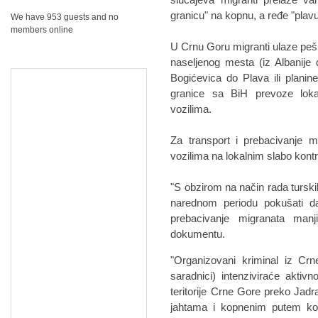
granicu" na kopnu, a ređe "plavu 
We have 953 guests and no
members online
U Crnu Goru migranti ulaze peš
naseljenog mesta (iz Albanije
Bogićevica do Plava ili plani
granice sa BiH prevoze lokaln
vozilima.
Za transport i prebacivanje m
vozilima na lokalnim slabo kon
"S obzirom na način rada turski
narednom periodu pokušati da
prebacivanje migranata manj
dokumentu.
"Organizovani kriminal iz Crne
saradnici) intenziviraće aktivn
teritorije Crne Gore preko Jadr
jahtama i kopnenim putem kori