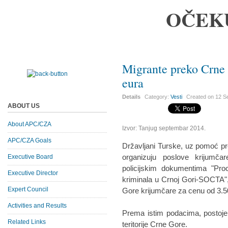
OČEK
Migrante preko Crne 
eura
Details
Category:
Vesti
Created on
12 S
ABOUT US
About APC/CZA
Izvor: Tanjug septembar 2014.
APC/CZA Goals
Državljani Turske, uz pomoć pre
organizuju poslove krijumča
Executive Board
policijskim dokumentima "Pro
Executive Director
kriminala u Crnoj Gori-SOCTA"
Expert Council
Gore krijumčare za cenu od 3.5
Activities and Results
Prema istim podacima, postoje
Related Links
teritorije Crne Gore.