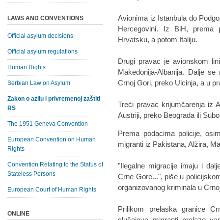
Avionima iz Istanbula do Podgor
LAWS AND CONVENTIONS
Hercegovini. Iz BiH, prema 
Official asylum decisions
Hrvatsku, a potom Italiju.
Official asylum regulations
Drugi pravac je avionskom linij
Human Rights
Makedonija-Albanija. Dalje se m
Crnoj Gori, preko Ulcinja, a u pr
Serbian Law on Asylum
Zakon o azilu i privremenoj zaštiti
Treći pravac krijumčarenja iz 
RS
Austriji, preko Beograda ili Subo
The 1951 Geneva Convention
Prema podacima policije, osi
European Convention on Human
migranti iz Pakistana, Alžira, Ma
Rights
Convention Relating to the Status of
"Ilegalne migracije imaju i dalj
Stateless Persons
Crne Gore...", piše u policijsk
organizovanog kriminala u Crn
European Court of Human Rights
Prilikom prelaska granice C
ONLINE
slučajeva migranti prelaze va