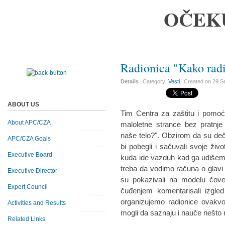
OČEK
Radionica "Kako radi
Details
Category:
Vesti
Created on
29 S
ABOUT US
Tim Centra za zaštitu i pomoć t
About APC/CZA
maloletne strance bez pratnje
naše telo?". Obzirom da su deč
APC/CZA Goals
bi pobegli i sačuvali svoje živo
Executive Board
kuda ide vazduh kad ga udišem
treba da vodimo računa o glavi 
Executive Director
su pokazivali na modelu čove
Expert Council
čuđenjem komentarisali izgled
organizujemo radionice ovakvog
Activities and Results
mogli da saznaju i nauče nešto 
Related Links