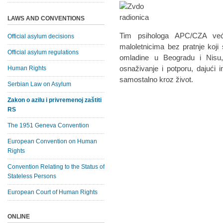
LAWS AND CONVENTIONS
Tim psihologa APC/CZA ve
Official asylum decisions
maloletnicima bez pratnje koj
Official asylum regulations
omladine u Beogradu i Nisu,
osnaživanje i potporu, dajuć
Human Rights
samostalno kroz život.
Serbian Law on Asylum
Zakon o azilu i privremenoj zaštiti
RS
The 1951 Geneva Convention
European Convention on Human
Rights
Convention Relating to the Status of
Stateless Persons
European Court of Human Rights
ONLINE