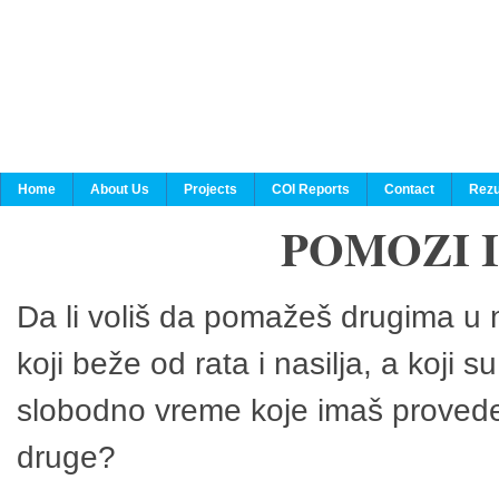
Home
About Us
Projects
COI Reports
Contact
Rezu
POMOZI 
Da li voliš da pomažeš drugima u n
koji beže od rata i nasilja, a koji 
slobodno vreme koje imaš provedeš
druge?