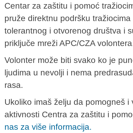
Centar za zaštitu i pomoć tražioci
pruže direktnu podršku tražiocima 
tolerantnog i otvorenog društva i 
priključe mreži APC/CZA volontera
Volonter može biti svako ko je pu
ljudima u nevolji i nema predrasuda
rasa.
Ukoliko imaš želju da pomogneš i 
aktivnosti Centra za zaštitu i po
nas za više informacija.