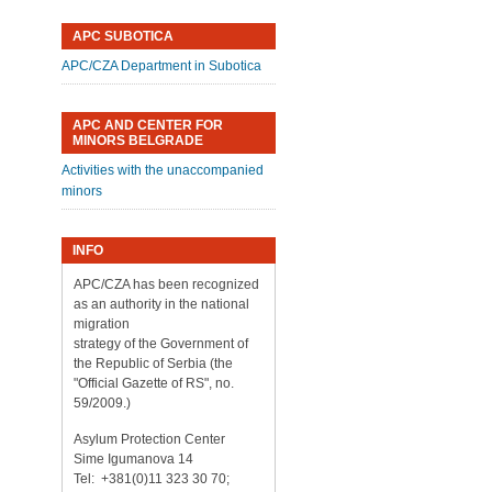
APC SUBOTICA
APC/CZA Department in Subotica
APC AND CENTER FOR
MINORS BELGRADE
Activities with the unaccompanied
minors
INFO
APC/CZA has been recognized
as an authority in the national
migration
strategy of the Government of
the Republic of Serbia (the
"Official Gazette of RS", no.
59/2009.)
Asylum Protection Center
Sime Igumanova 14
Tel: +381(0)11 323 30 70;