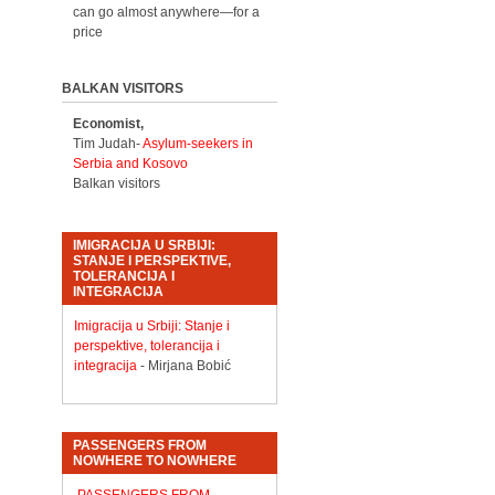
can go almost anywhere—for a
price
BALKAN VISITORS
Economist,
Tim Judah-
Asylum-seekers in
Serbia and Kosovo
Balkan visitors
IMIGRACIJA U SRBIJI:
STANJE I PERSPEKTIVE,
TOLERANCIJA I
INTEGRACIJA
Imigracija u Srbiji: Stanje i
perspektive, tolerancija i
integracija
- Mirjana Bobić
PASSENGERS FROM
NOWHERE TO NOWHERE