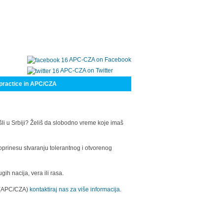
APC-CZA on Facebook
APC-CZA on Twitter
practice in APC/CZA
šli u Srbiji? Želiš da slobodno vreme koje imaš
oprinesu stvaranju tolerantnog i otvorenog
h nacija, vera ili rasa.
a (APC/CZA)
kontaktiraj nas za više informacija.