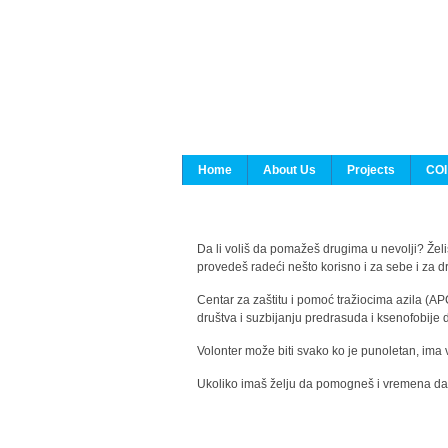
Home
About Us
Projects
COI
Da li voliš da pomažeš drugima u nevolji? Želiš
provedeš radeći nešto korisno i za sebe i za 
Centar za zaštitu i pomoć tražiocima azila (AP
društva i suzbijanju predrasuda i ksenofobije 
Volonter može biti svako ko je punoletan, ima 
Ukoliko imaš želju da pomogneš i vremena da s