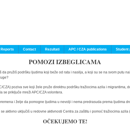
 Reports
Contact
Rezultati
APC / CZA publications
Student 
POMOZI IZBEGLICAMA
 da pružiš podršku ljudima koji beže od rata i nasilja, a koji su se na svom putu na
druge?
C/CZA) poziva sve koji žele pruže direktnu podršku tražiocima azila i migrantima, d
da se priključe mreži APC/CZA volontera.
vremena i želje da pomogne ljudima u nevolji i nema predrasuda prema ljudima drugi
e aktivno uključiš u redovne aktivnosti Centra za zaštitu i pomoć tražiocima azil
OČEKUJEMO TE!