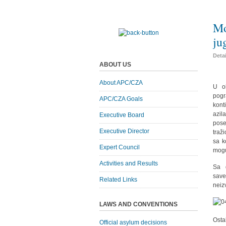
Mo
ju
Deta
ABOUT US
About APC/CZA
U ok
pogr
APC/CZA Goals
kont
azil
Executive Board
pose
Executive Director
traž
sa k
Expert Council
mogu
Activities and Results
Sa 
save
Related Links
neiz
LAWS AND CONVENTIONS
Osta
Official asylum decisions