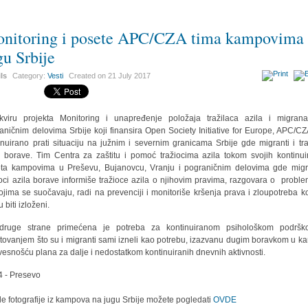
nitoring i posete APC/CZA tima kampovima
gu Srbije
ils
Category:
Vesti
Created on
21 July 2017
viru projekta Monitoring i unapređenje položaja tražilaca azila i migran
aničnim delovima Srbije koji finansira Open Society Initiative for Europe, APC/CZ
inuirano prati situaciju na južnim i severnim granicama Srbije gde migranti i tra
a borave. Tim Centra za zaštitu i pomoć tražiocima azila tokom svojih kontinui
ta kampovima u Preševu, Bujanovcu, Vranju i pograničnim delovima gde migr
ioci azila borave informiše tražioce azila o njihovim pravima, razgovara o probl
ojima se suočavaju, radi na prevenciji i monitoriše kršenja prava i zloupotreba k
 biti izloženi.
druge strane primećena je potreba za kontinuiranom psihološkom podršk
tovanjem što su i migranti sami izneli kao potrebu, izazvanu dugim boravkom u k
vesnošću plana za dalje i nedostatkom kontinuiranih dnevnih aktivnosti.
le fotografije iz kampova na jugu Srbije možete pogledati
OVDE