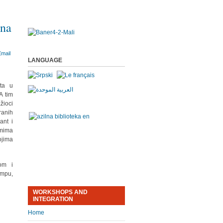
 na
LANGUAGE
ata u
A tim
žioci
ranih
ant i
emima
ojima
om i
ampu,
WORKSHOPS AND
INTEGRATION
Home