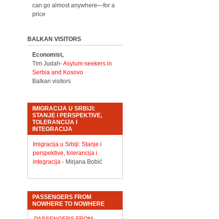
can go almost anywhere—for a
price
BALKAN VISITORS
Economist,
Tim Judah-
Asylum-seekers in
Serbia and Kosovo
Balkan visitors
IMIGRACIJA U SRBIJI:
STANJE I PERSPEKTIVE,
TOLERANCIJA I
INTEGRACIJA
Imigracija u Srbiji: Stanje i
perspektive, tolerancija i
integracija
- Mirjana Bobić
PASSENGERS FROM
NOWHERE TO NOWHERE