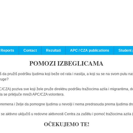
 Reports
Contact
Rezultati
APC / CZA publications
Student 
POMOZI IZBEGLICAMA
 da pružiš podršku ljudima koji beže od rata i nasilja, a koji su se na svom putu na
druge?
C/CZA) poziva sve koji žele pruže direktnu podršku tražiocima azila i migrantima, d
da se priključe mreži APC/CZA volontera.
vremena i želje da pomogne ljudima u nevolji i nema predrasuda prema ljudima drugi
e aktivno uključiš u redovne aktivnosti Centra za zaštitu i pomoć tražiocima azil
OČEKUJEMO TE!