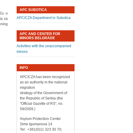
APC SUBOTICA
iču o
APC/CZA Department in Subotica
la za
ening
APC AND CENTER FOR
MINORS BELGRADE
Activities with the unaccompanied
minors
INFO
APC/CZA has been recognized
as an authority in the national
migration
strategy of the Government of
the Republic of Serbia (the
"Official Gazette of RS", no.
59/2009.)
Asylum Protection Center
Sime Igumanova 14
Tel: +381(0)11 323 30 70;