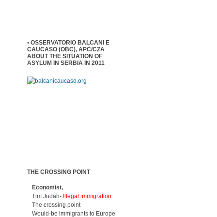
• OSSERVATORIO BALCANI E
CAUCASO (OBC), APC/CZA
ABOUT THE SITUATION OF
ASYLUM IN SERBIA IN 2011
THE CROSSING POINT
Economist,
Tim Judah-
Illegal immigration
The crossing point
Would-be immigrants to Europe