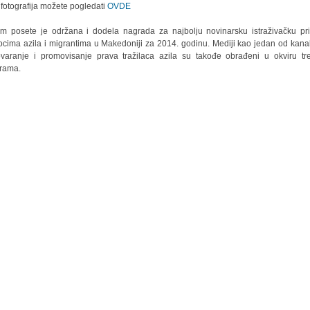
 fotografija možete pogledati
OVDE
m posete je održana i dodela nagrada za najbolju novinarsku istraživačku pr
iocima azila i migrantima u Makedoniji za 2014. godinu. Mediji kao jedan od kana
varanje i promovisanje prava tražilaca azila su takođe obrađeni u okviru tr
rama.