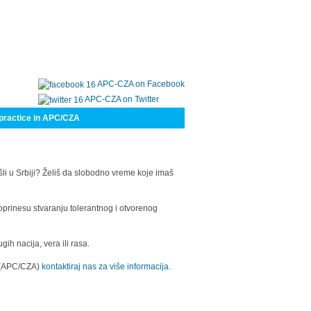
APC-CZA on Facebook
APC-CZA on Twitter
practice in APC/CZA
šli u Srbiji? Želiš da slobodno vreme koje imaš
oprinesu stvaranju tolerantnog i otvorenog
h nacija, vera ili rasa.
a (APC/CZA)
kontaktiraj nas za više informacija.