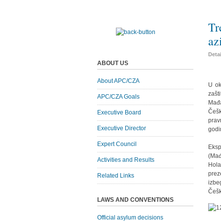
Tr
az
Deta
ABOUT US
About APC/CZA
U ok
zašt
APC/CZA Goals
Mađa
Češk
Executive Board
prav
Executive Director
godi
Expert Council
Eksp
(Mađ
Activities and Results
Hola
prez
Related Links
izbe
Češk
LAWS AND CONVENTIONS
Official asylum decisions