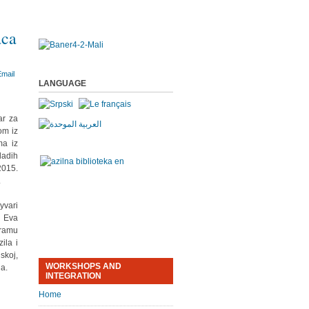
aca
LANGUAGE
ar za
om iz
ma iz
ladih
2015.
.
yvari
i Eva
gramu
ila i
skoj,
WORKSHOPS AND
la.
INTEGRATION
Home