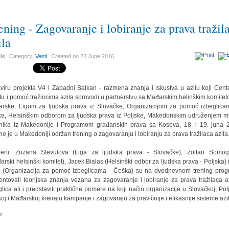
ening - Zagovaranje i lobiranje za prava tražil
ila
ils
Category:
Vesti
Created on
23 June 2016
viru projekta V4 i Zapadni Balkan - razmena znanja i iskustva u azilu koji Cent
itu i pomoć tražiocima azila sprovodi u partnerstvu sa Mađarskim helinškim komitet
rske, Ligom za ljudska prava iz Slovačke, Organizacijom za pomoć izbeglica
e, Helsinškim odborom za ljudska prava iz Poljske, Makedonskim udruženjem m
nika iz Makedonije i Programom građanskih prava sa Kosova, 18. i 19. juna 
ne je u Makedoniji održan trening o zagovaranju i lobiranju za prava tražilaca azila
erti: Zuzana Stevulova (Liga za ljudska prava - Slovačke), Zoltan Somog
arski helsinški komitet), Jacek Bialas (Helsinški odbor za ljudska prava - Poljska) 
 (Organizacija za pomoć izbeglicama - Češka) su na dvodnevnom trening pro
entovali teorijska znanja vezana za zagovaranje i lobiranje za prava tražilaca az
glica ali i predstavili praktične primere na koji način organizacije u Slovačkoj, Polj
oj i Mađarskoj kreiraju kampanje i zagovaraju za pravičnije i efikasnije sisteme azi