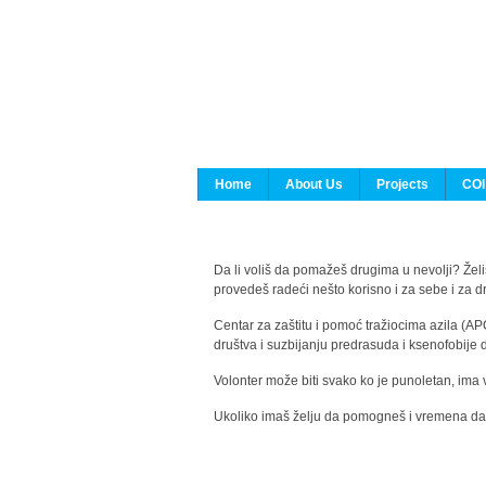
Home
About Us
Projects
COI
Da li voliš da pomažeš drugima u nevolji? Želiš
provedeš radeći nešto korisno i za sebe i za 
Centar za zaštitu i pomoć tražiocima azila (AP
društva i suzbijanju predrasuda i ksenofobije 
Volonter može biti svako ko je punoletan, ima 
Ukoliko imaš želju da pomogneš i vremena da s