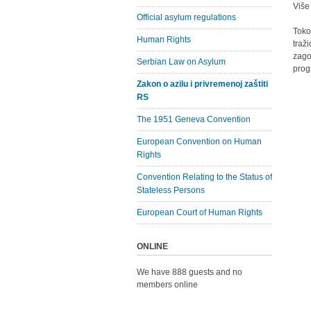
Više
Official asylum regulations
Toko
Human Rights
traž
zago
Serbian Law on Asylum
prog
Zakon o azilu i privremenoj zaštiti
RS
The 1951 Geneva Convention
European Convention on Human
Rights
Convention Relating to the Status of
Stateless Persons
European Court of Human Rights
ONLINE
We have 888 guests and no
members online