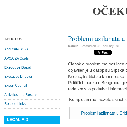
OČEK
Problemi azilanata u 
ABOUT US
Details
Created on
28 February 2012
About APC/CZA
APC/CZA Goals
Članak o problemima tražilaca az
Executive Board
objavljen je u časopisu Srpska p
Knezić, Institut za kriminiloška i
Executive Director
Političkih nauka u Beogradu, gos
Expert Council
rada koristio podatke i informac
Activities and Results
Kompletan rad možete skinuti 
Related Links
Problemi azilanata u Srbi
LEGAL AID