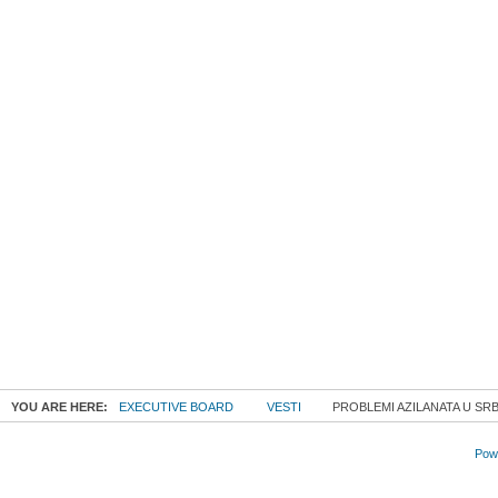
YOU ARE HERE:
EXECUTIVE BOARD
VESTI
PROBLEMI AZILANATA U SRB
Powe