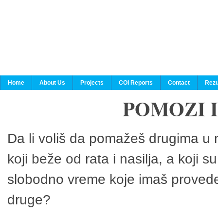
Home
About Us
Projects
COI Reports
Contact
Rezu
POMOZI 
Da li voliš da pomažeš drugima u n
koji beže od rata i nasilja, a koji 
slobodno vreme koje imaš provedeš
druge?