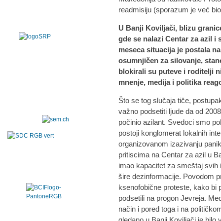
readmisiju (sporazum je već bio 
U Banji Koviljači, blizu grani
gde se nalazi Centar za azil 
meseca situacija je postala na
osumnjičen za silovanje, stan
blokirali su puteve i roditelji
mnenje, medija i politika reag
Što se tog slučaja tiče, postupak 
važno podsetiti ljude da od 2008
počinio azilant. Svedoci smo pol
postoji konglomerat lokalnih inter
organizovanom izazivanju panik
pritiscima na Centar za azil u Ban
imao kapacitet za smeštaj svih im
šire dezinformacije. Povodom pri
ksenofobične proteste, kako bi p
podsetili na progon Jevreja. Med
način i pored toga i na političk
gledano u Banji Koviljači je bilo