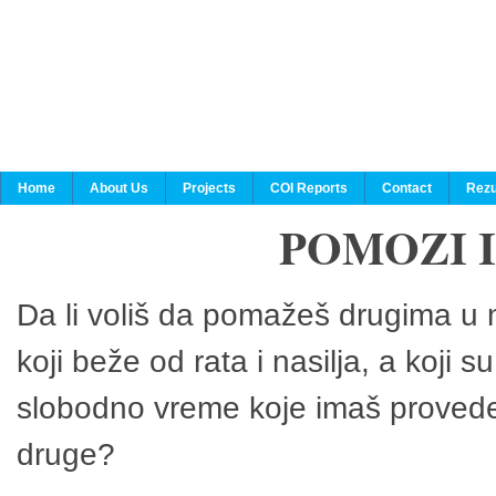
Home
About Us
Projects
COI Reports
Contact
Rezu
POMOZI 
Da li voliš da pomažeš drugima u n
koji beže od rata i nasilja, a koji 
slobodno vreme koje imaš provedeš
druge?