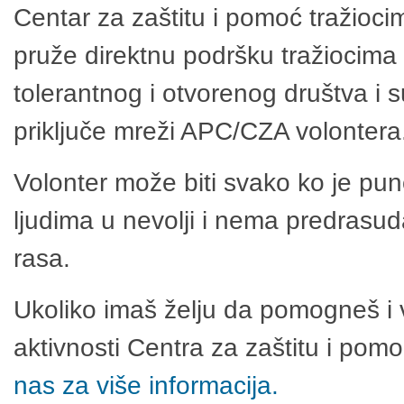
Centar za zaštitu i pomoć tražioci
pruže direktnu podršku tražiocima 
tolerantnog i otvorenog društva i 
priključe mreži APC/CZA volontera
Volonter može biti svako ko je pu
ljudima u nevolji i nema predrasuda
rasa.
Ukoliko imaš želju da pomogneš i 
aktivnosti Centra za zaštitu i po
nas za više informacija.