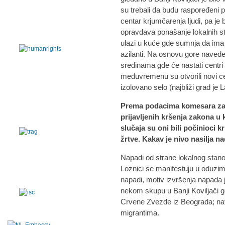
su trebali da budu raspoređeni p
centar krjumčarenja ljudi, pa je bi
opravdava ponašanje lokalnih st
ulazi u kuće gde sumnja da ima i
azilanti. Na osnovu gore naved
sredinama gde će nastati centri 
međuvremenu su otvorili novi ce
izolovano selo (najbliži grad je 
Prema podacima komesara za 
prijavljenih kršenja zakona u k
slučaja su oni bili počinioci k
žrtve. Kakav je nivo nasilja na
Napadi od strane lokalnog stano
Loznici se manifestuju u oduzim
napadi, motiv izvršenja napada j
nekom skupu u Banji Koviljači gde
Crvene Zvezde iz Beograda; nav
migrantima.