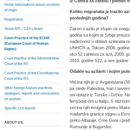
iz Centra za zaštitu i pomoć 
Home-Informations about countries
of origin
Koliko migranata je trazilo azil
poslednjih godina?
Registration
Zakon o azilu je stupio na snag
About APC / CZA Library
godine sa kojim je Srbija preuze
Court Practice of the ECHR
nadležnost u oblasti azilanata o
(European Court of Human
UNHCR-a. Tokom 2008. godine j
Rights)
oko 52 zahteva za azil, 2009. g
Court Practice of the Administrative
2010. godine 522, a ove godine
Court of the RS
Odakle su azilanti i kojim put
Court Practice of the Constitutional
Court of the RS
Većina njih je iz Avganistana (5
Other foreign Asylum practices,
pa slede Palestina, Iran i seve
strategies, reports and conclusions
oni dolaze iz Turske i Grčke. Ne
on asylum
ferryboat-om u Italiju. S obziro
većina njih emigrira preko Maked
Specific COI reports
mađarske granice stignu u Evrop
preko Albanije, Crne Gore i pre
ABOUT US
Rumunije ili Bugarske.