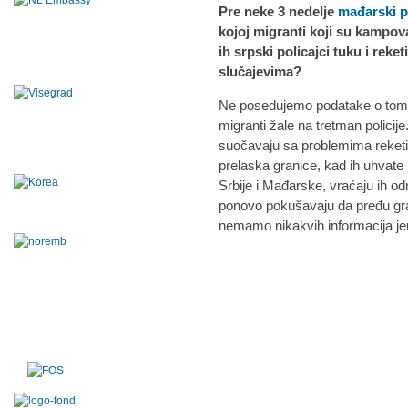
Pre neke 3 nedelje
mađarski p
kojoj migranti koji su kampov
ih srpski policajci tuku i reke
slučajevima?
Ne posedujemo podatake o tome, 
migranti žale na tretman polici
suočavaju sa problemima reketir
prelaska granice, kad ih uhvate
Srbije i Mađarske, vraćaju ih o
ponovo pokušavaju da pređu gran
nemamo nikakvih informacija jer