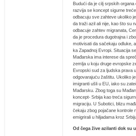
Budući da je cilj srpskih organa 
razvija se koncept sigurne treć
odbacuju sve zahteve ukoliko j
da traži azil ali nije, kao što s
odbacuje zahtev migranata, Cen
da je procedura dugotrajna i z
motivisati da sačekaju odluke, a
ka Zapadnoj Evropi. Situacija s
Mađarska ima interese da spreči 
zemlja u koju druge evropske ze
Evropski sud za ljudska prava 
odgovarajuću žaštitu. Ukoliko 
imigranti ušli u EU, iako su zat
Mađarsku. Zbog toga su Mađarska
koncept- Srbija kao treća sigurn
migraciju. U Subotici, blizu mađ
čekaju zbog pojačane kontrole n
emigrirali u hiljadama kroz Srbiju
Od čega žive azilanti dok su u