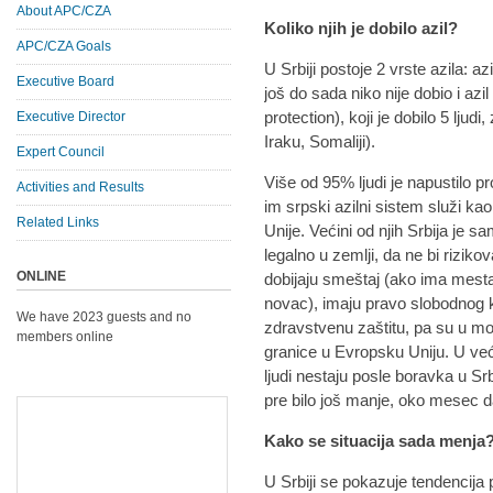
About APC/CZA
Koliko njih je dobilo azil?
APC/CZA Goals
U Srbiji postoje 2 vrste azila: az
Executive Board
još do sada niko nije dobio i azi
protection), koji je dobilo 5 ljud
Executive Director
Iraku, Somaliji).
Expert Council
Više od 95% ljudi je napustilo pr
Activities and Results
im srpski azilni sistem služi k
Related Links
Unije. Većini od njih Srbija je s
legalno u zemlji, da ne bi rizikova
ONLINE
dobijaju smeštaj (ako ima mesta)
novac), imaju pravo slobodnog kre
We have 2023 guests and no
zdravstvenu zaštitu, pa su u m
members online
granice u Evropsku Uniju. U već
ljudi nestaju posle boravka u Srb
pre bilo još manje, oko mesec 
Kako se situacija sada menja
U Srbiji se pokazuje tendencija 