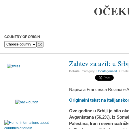
OČEK
COUNTRY OF ORIGIN
Zahtev za azil: u Srb
Details
Category:
Uncategorised
Creat
Napisala Francesca Rolandi e A
Originalni tekst na italijansk
Ove godine u Srbiji je bilo oko
Avganistana (56,2%), iz Somali
Palestina, Iran i severnoafri