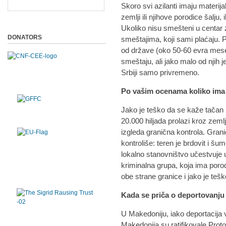
Skoro svi azilanti imaju materija
zemlji ili njihove porodice šalju, 
Ukoliko nisu smešteni u centar z
DONATORS
smeštajima, koji sami plaćaju.
od države (oko 50-60 evra mese
smeštaju, ali jako malo od njih 
Srbiji samo privremeno.
Po vašim ocenama koliko ima 
Jako je teško da se kaže tačan 
20.000 hiljada prolazi kroz zeml
izgleda granična kontrola. Gran
kontroliše: teren je brdovit i šu
lokalno stanovništvo učestvuje 
kriminalna grupa, koja ima porod
obe strane granice i jako je teško 
Kada se priča o deportovanju
U Makedoniju, iako deportacija 
Makedonija su ratifikovale Pro