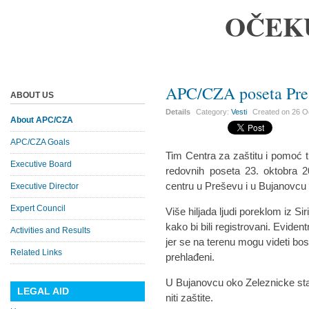
OČEK
APC/CZA poseta Preš
ABOUT US
Details
Category:
Vesti
Created on
26 O
About APC/CZA
APC/CZA Goals
Tim Centra za zaštitu i pomoć t
Executive Board
redovnih poseta 23. oktobra 2
centru u Preševu i u Bujanovcu
Executive Director
Expert Council
Više hiljada ljudi poreklom iz Si
kako bi bili registrovani. Evid
Activities and Results
jer se na terenu mogu videti bos
Related Links
prehlađeni.
U Bujanovcu oko Zeleznicke sta
LEGAL AID
niti zaštite.