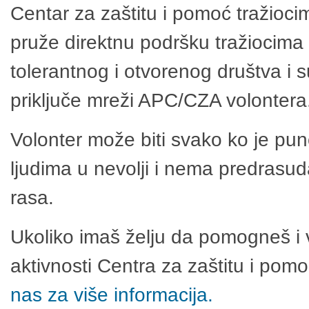
Centar za zaštitu i pomoć tražioci
pruže direktnu podršku tražiocima 
tolerantnog i otvorenog društva i 
priključe mreži APC/CZA volontera
Volonter može biti svako ko je pu
ljudima u nevolji i nema predrasuda
rasa.
Ukoliko imaš želju da pomogneš i 
aktivnosti Centra za zaštitu i po
nas za više informacija.