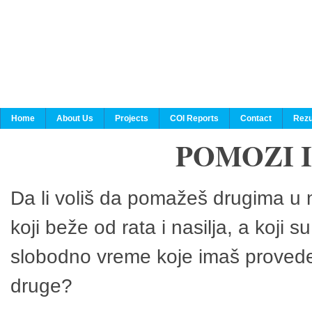
Home
About Us
Projects
COI Reports
Contact
Rezu
POMOZI 
Da li voliš da pomažeš drugima u n
koji beže od rata i nasilja, a koji 
slobodno vreme koje imaš provedeš
druge?