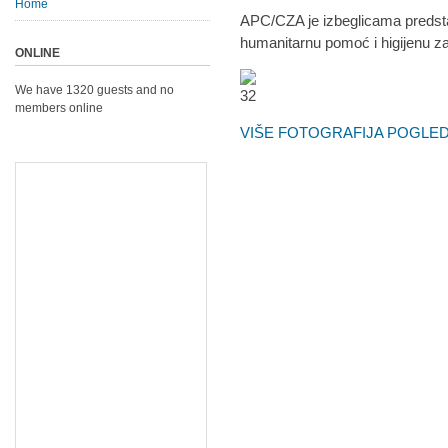
Home
APC/CZA je izbeglicama predstavi
humanitarnu pomoć i higijenu z
ONLINE
We have 1320 guests and no
members online
VIŠE FOTOGRAFIJA POGLED