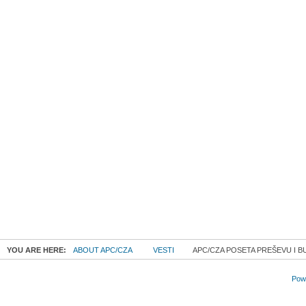
YOU ARE HERE:
ABOUT APC/CZA
VESTI
APC/CZA POSETA PREŠEVU I BU
Powe