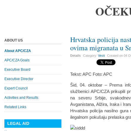
OČEK
Hrvatska policija nas
ABOUT US
ovima migranata u Sr
About APC/CZA
Details
Category:
Vesti
Created on
04 O
APC/CZA Goals
Executive Board
Tekst: APC Foto: APC
Executive Director
Šid, 04. oktobar – Prema info
Expert Council
službenici APC/CZA prikupili pr
na severu Srbije, svakodnev
Activities and Results
Avganistana, Alžira, Iraka i Ir
Related Links
Hrvatska policija nasilno gura 
ilegalnom pokušaju prelaska gra
LEGAL AID