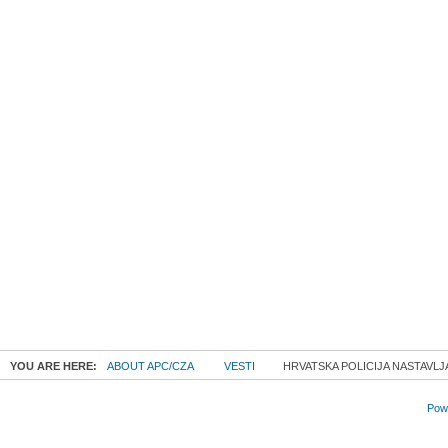
YOU ARE HERE:
ABOUT APC/CZA
VESTI
HRVATSKA POLICIJA NASTAVLJ
Powe