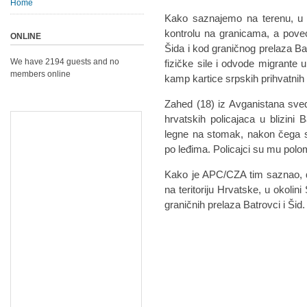
Home
Kako saznajemo na terenu, u p
kontrolu na granicama, a poveć
ONLINE
Šida i kod graničnog prelaza Ba
We have 2194 guests and no
fizičke sile i odvode migrante 
members online
kamp kartice srpskih prihvatnih
Zahed (18) iz Avganistana sve
hrvatskih policajaca u blizin
legne na stomak, nakon čega s
po leđima. Policajci su mu polomi
Kako je APC/CZA tim saznao, 
na teritoriju Hrvatske, u okolini
graničnih prelaza Batrovci i Šid.