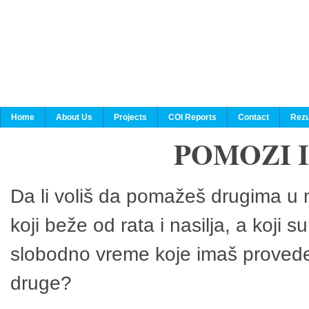
Home
About Us
Projects
COI Reports
Contact
Rezu
POMOZI 
Da li voliš da pomažeš drugima u n
koji beže od rata i nasilja, a koji 
slobodno vreme koje imaš provedeš
druge?