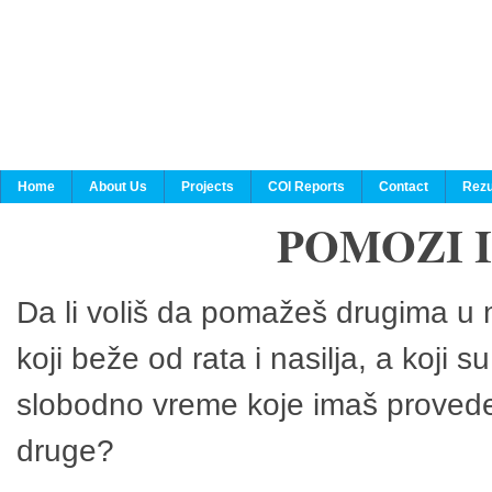
Home
About Us
Projects
COI Reports
Contact
Rezu
POMOZI 
Da li voliš da pomažeš drugima u n
koji beže od rata i nasilja, a koji 
slobodno vreme koje imaš provedeš
druge?