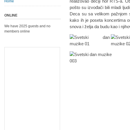
realizovao dečiji hor RTS-a. O
Home
pošto su izvođači bili mladi lj
Deca su sa velikom pažnjom sl
ONLINE
kako ih je poseta koncertima os
We have 2025 guests and no
snova i želja da budu kao i njihov
members online