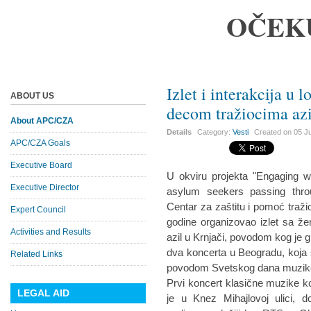
OČEK
Izlet i interakcija u 
ABOUT US
decom tražiocima azi
About APC/CZA
Details
Category:
Vesti
Created on
05 J
APC/CZA Goals
Executive Board
U okviru projekta "Engaging w
Executive Director
asylum seekers passing throu
Centar za zaštitu i pomoć traž
Expert Council
godine organizovao izlet sa ž
Activities and Results
azil u Krnjači, povodom kog je g
dva koncerta u Beogradu, koja 
Related Links
povodom Svetskog dana muzik
Prvi koncert klasične muzike koji
LEGAL AID
je u Knez Mihajlovoj ulici, 