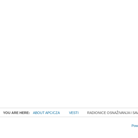
YOU ARE HERE:
ABOUT APC/CZA
VESTI
RADIONICE OSNAŽIVANJA I S
Powe