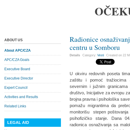
OČEK
Radionice osnaživanj
ABOUT US
centru u Somboru
About APC/CZA
Details
Category:
Vesti
Created on
22 M
APC/CZA Goals
Executive Board
U okviru redovnih poseta tima
Executive Director
zaštitu i pomoć tražiocima 
severnim i južnim granicama 
Expert Council
društvo, Inicijative za evropu z
Activities and Results
brojna pravna i psihološka save
pomažu migrantima da prebrod
Related Links
monitorišu stepen poštovanja p
psihofizičko stanje. Dana 0
LEGAL AID
radionica osnaživanja sa malol