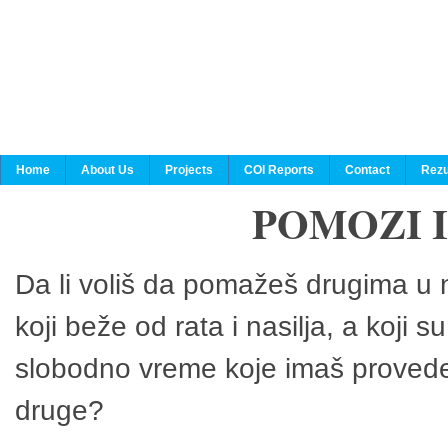
Home
About Us
Projects
COI Reports
Contact
Rezu
POMOZI 
Da li voliš da pomažeš drugima u n
koji beže od rata i nasilja, a koji 
slobodno vreme koje imaš provedeš
druge?