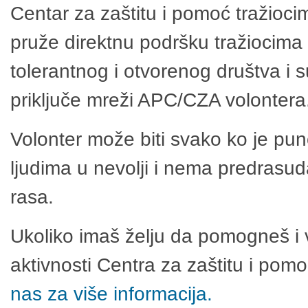
Centar za zaštitu i pomoć tražioci
pruže direktnu podršku tražiocima 
tolerantnog i otvorenog društva i 
priključe mreži APC/CZA volontera
Volonter može biti svako ko je pu
ljudima u nevolji i nema predrasuda
rasa.
Ukoliko imaš želju da pomogneš i 
aktivnosti Centra za zaštitu i po
nas za više informacija.