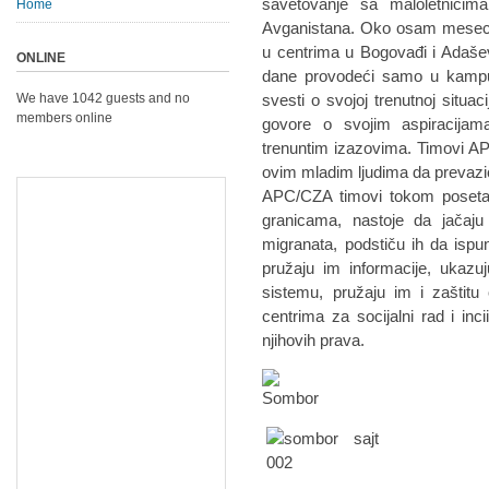
savetovanje sa maloletnicim
Home
Avganistana. Oko osam meseci 
u centrima u Bogovađi i Adaše
ONLINE
dane provodeći samo u kampu,
We have 1042 guests and no
svesti o svojoj trenutnoj situac
members online
govore o svojim aspiracijam
trenuntim izazovima. Timovi A
ovim mladim ljudima da prevazić
APC/CZA timovi tokom poseta 
granicama, nastoje da jačaju 
migranata, podstiču ih da isp
pružaju im informacije, ukazu
sistemu, pružaju im i zaštitu 
centrima za socijalni rad i inci
njihovih prava.