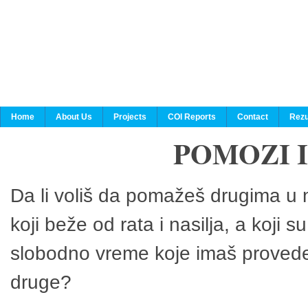
Home
About Us
Projects
COI Reports
Contact
Rezu
POMOZI 
Da li voliš da pomažeš drugima u n
koji beže od rata i nasilja, a koji 
slobodno vreme koje imaš provedeš
druge?