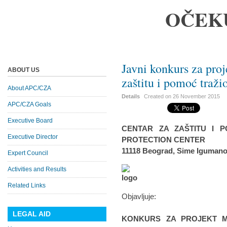
OČEK
Javni konkurs za pro
ABOUT US
zaštitu i pomoć traži
About APC/CZA
Details
Created on
26 November 2015
APC/CZA Goals
Executive Board
CENTAR ZA ZAŠTITU I P
Executive Director
PROTECTION CENTER
11118 Beograd, Sime Igumano
Expert Council
Activities and Results
Related Links
Objavljuje:
LEGAL AID
KONKURS ZA PROJEKT 