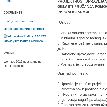
Home
PROJEKTNOG UPRAVLJAN
OBLASTI PRUŽANJA POMOĆI
REPUBLICI SRBIJI
DOCUMENTS
RS Asylum Commission
I Uslovi:
List of safe countries of origin
 Visoka stručna sprema u oblas
 Minimum 3 godine radnog isku
Info asylum leaflets APCCZA
 Razvijene veštine pisanja p
jeziku
ONLINE
 Razvijene upravljačke i organ
 Jezička pismenost na srpsko
We have 2012 guests and no
 Poznavanje i prepoznavanje mo
members online
Opis radnog mesta:
 Upravljanje tekućim projektim
 Priprema novih predloga proj
 Podrška organizaciji u ob
(organizacija događaja, akcija...
 Odgovornost za redovno ažuri