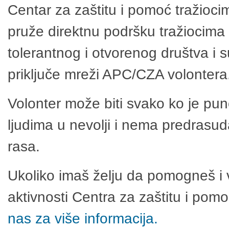
Centar za zaštitu i pomoć tražioci
pruže direktnu podršku tražiocima 
tolerantnog i otvorenog društva i 
priključe mreži APC/CZA volontera
Volonter može biti svako ko je pu
ljudima u nevolji i nema predrasuda
rasa.
Ukoliko imaš želju da pomogneš i 
aktivnosti Centra za zaštitu i po
nas za više informacija.