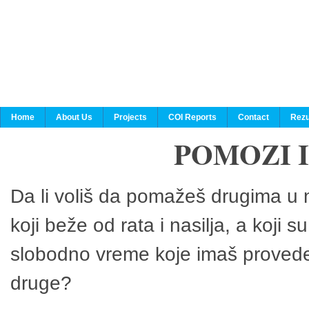
Home
About Us
Projects
COI Reports
Contact
Rezu
POMOZI 
Da li voliš da pomažeš drugima u n
koji beže od rata i nasilja, a koji 
slobodno vreme koje imaš provedeš
druge?