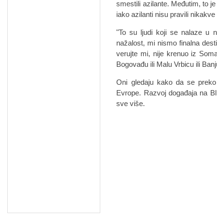
smestili azilante. Međutim, to j
iako azilanti nisu pravili nikakv
"To su ljudi koji se nalaze u n
nažalost, mi nismo finalna desti
verujte mi, nije krenuo iz Soma
Bogovađu ili Malu Vrbicu ili Ban
Oni gledaju kako da se preko
Evrope. Razvoj događaja na Bli
sve više.