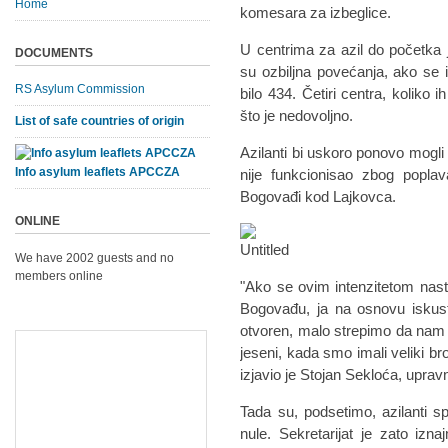
Home
komesara za izbeglice.
U centrima za azil do početka 
DOCUMENTS
su ozbiljna povećanja, ako se 
RS Asylum Commission
bilo 434. Četiri centra, koliko
što je nedovoljno.
List of safe countries of origin
Azilanti bi uskoro ponovo mogli
Info asylum leaflets APCCZA
nije funkcionisao zbog popla
Bogovađi kod Lajkovca.
ONLINE
We have 2002 guests and no
members online
"Ako se ovim intenzitetom nast
Bogovađu, ja na osnovu iskust
otvoren, malo strepimo da nam 
jeseni, kada smo imali veliki bro
izjavio je Stojan Sekloća, uprav
Tada su, podsetimo, azilanti 
nule. Sekretarijat je zato iz