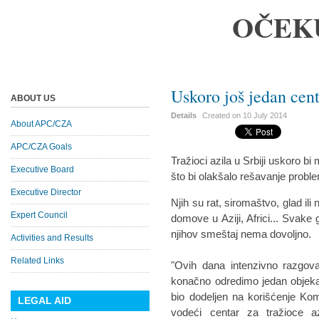
OČEK
Uskoro još jedan cent
ABOUT US
Details
Created on
10 July 2014
About APC/CZA
APC/CZA Goals
Tražioci azila u Srbiji uskoro bi
Executive Board
što bi olakšalo rešavanje proble
Executive Director
Njih su rat, siromaštvo, glad il
Expert Council
domove u Aziji, Africi... Svake 
njihov smeštaj nema dovoljno.
Activities and Results
Related Links
"Ovih dana intenzivno razgo
konačno odredimo jedan objekat 
bio dodeljen na korišćenje Komes
LEGAL AID
vodeći centar za tražioce az