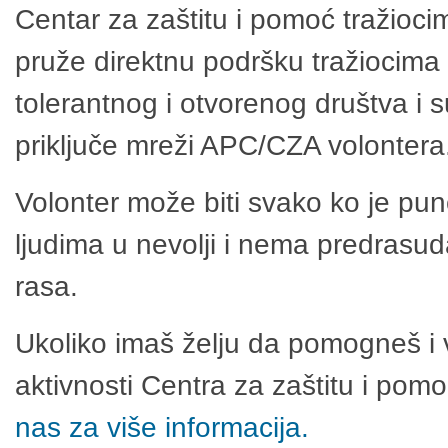
Centar za zaštitu i pomoć tražioci
pruže direktnu podršku tražiocima 
tolerantnog i otvorenog društva i 
priključe mreži APC/CZA volontera
Volonter može biti svako ko je pu
ljudima u nevolji i nema predrasuda
rasa.
Ukoliko imaš želju da pomogneš i 
aktivnosti Centra za zaštitu i po
nas za više informacija.