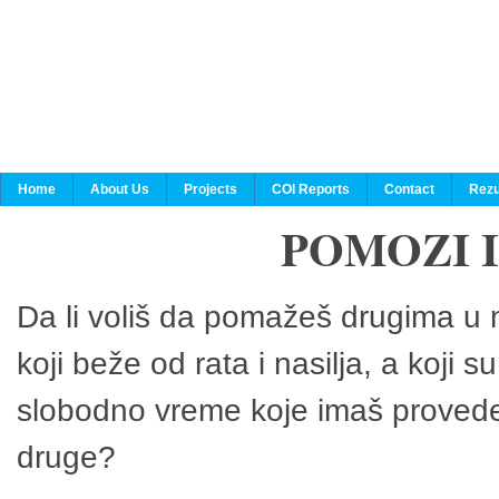
Home
About Us
Projects
COI Reports
Contact
Rezu
POMOZI 
Da li voliš da pomažeš drugima u n
koji beže od rata i nasilja, a koji 
slobodno vreme koje imaš provedeš
druge?