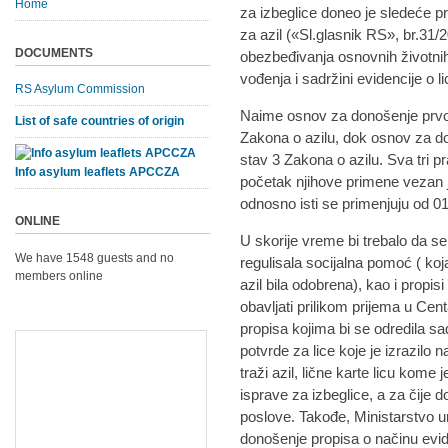
Home
za izbeglice doneo je sledeće pr
za azil («Sl.glasnik RS», br.31/
DOCUMENTS
obezbeđivanja osnovnih životnih 
vođenja i sadržini evidencije o 
RS Asylum Commission
Naime osnov za donošenje prvog 
List of safe countries of origin
Zakona o azilu, dok osnov za do
stav 3 Zakona o azilu. Sva tri p
Info asylum leaflets APCCZA
početak njihove primene vezan
odnosno isti se primenjuju od 01
ONLINE
U skorije vreme bi trebalo da se 
We have 1548 guests and no
regulisala socijalna pomoć ( koja
members online
azil bila odobrena), kao i propi
obavljati prilikom prijema u Cen
propisa kojima bi se odredila sa
potvrde za lice koje je izrazilo n
traži azil, lične karte licu kome 
isprave za izbeglice, a za čije 
poslove. Takođe, Ministarstvo un
donošenje propisa o načinu eviden