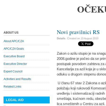
OČEK
Novi pravilnici RS
ABOUT US
Details
Created on
10 August 2010
About APC/CZA
APC/CZA Goals
Zakon o azilu stupio je na snagu
Executive Board
2008.godine je počeo da se pri
postupak povodom zahteva za az
Executive Director
Kancelarija za azil koja je u sk
Expert Council
odluku u drugom stepenu donosi 
Activities and Results
U članu 67 stav 2 Zakona o azil
Related Links
položaju koji rukovodi Komesari
uređenju i sistematizaciji radni
smeštaja, kućnom redu, obezbeđi
LEGAL AID
lica smeštenih u Centru za azil