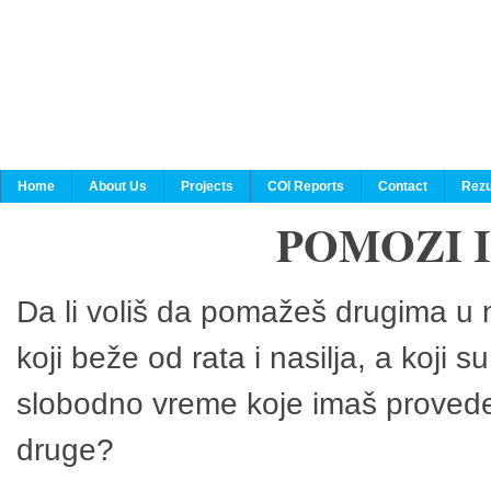
Home
About Us
Projects
COI Reports
Contact
Rezu
POMOZI 
Da li voliš da pomažeš drugima u n
koji beže od rata i nasilja, a koji 
slobodno vreme koje imaš provedeš
druge?