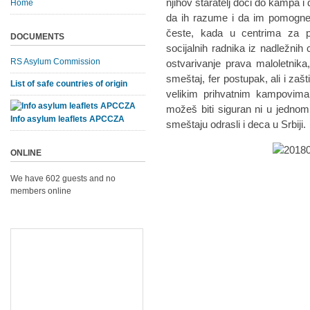
njihov staratelj doći do kampa i
Home
da ih razume i da im pomogne.
česte, kada u centrima za pri
DOCUMENTS
socijalnih radnika iz nadležnih 
RS Asylum Commission
ostvarivanje prava maloletnika
smeštaj, fer postupak, ali i zašti
List of safe countries of origin
velikim prihvatnim kampovim
možeš biti siguran ni u jedno
Info asylum leaflets APCCZA
smeštaju odrasli i deca u Srbiji.
ONLINE
We have 602 guests and no
members online