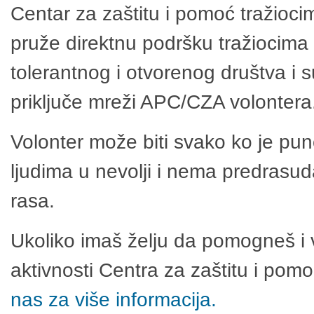
Centar za zaštitu i pomoć tražioci
pruže direktnu podršku tražiocima 
tolerantnog i otvorenog društva i 
priključe mreži APC/CZA volontera
Volonter može biti svako ko je pu
ljudima u nevolji i nema predrasuda
rasa.
Ukoliko imaš želju da pomogneš i 
aktivnosti Centra za zaštitu i po
nas za više informacija.