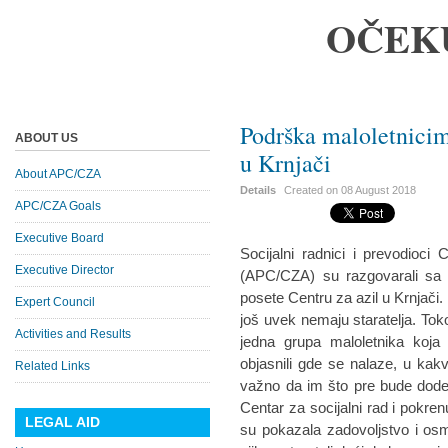
OČEK
Podrška maloletnicim
ABOUT US
u Krnjači
About APC/CZA
Details
Created on
08 August 2018
APC/CZA Goals
Executive Board
Socijalni radnici i prevodioci
Executive Director
(APC/CZA) su razgovarali sa m
posete Centru za azil u Krnjači
Expert Council
još uvek nemaju staratelja. Toko
Activities and Results
jedna grupa maloletnika koj
objasnili gde se nalaze, u kak
Related Links
važno da im što pre bude dodel
Centar za socijalni rad i pokren
LEGAL AID
su pokazala zadovoljstvo i os