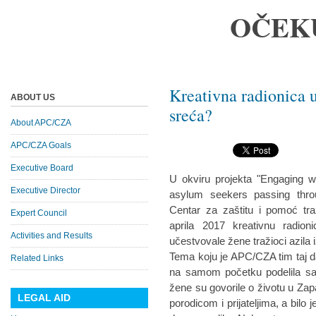
OČEK
Kreativna radionica u
ABOUT US
sreća?
About APC/CZA
APC/CZA Goals
Executive Board
U okviru projekta "Engaging w
Executive Director
asylum seekers passing throu
Centar za zaštitu i pomoć tra
Expert Council
aprila 2017 kreativnu radio
Activities and Results
učestvovale žene tražioci azila i
Tema koju je APC/CZA tim taj d
Related Links
na samom početku podelila sa
žene su govorile o životu u Zap
LEGAL AID
porodicom i prijateljima, a bilo 