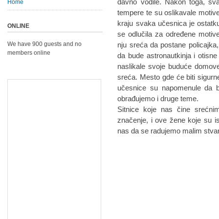
davno vodile. Nakon toga, sva
Home
tempere te su oslikavale motiv
kraju svaka učesnica je ostatku
ONLINE
se odlučila za određene motive
We have 900 guests and no
nju sreća da postane policajka
members online
da bude astronautkinja i otisn
naslikale svoje buduće domove
sreća. Mesto gde će biti sigurn
učesnice su napomenule da bi 
obrađujemo i druge teme.
Sitnice koje nas čine srećn
značenje, i ove žene koje su is
nas da se radujemo malim stva