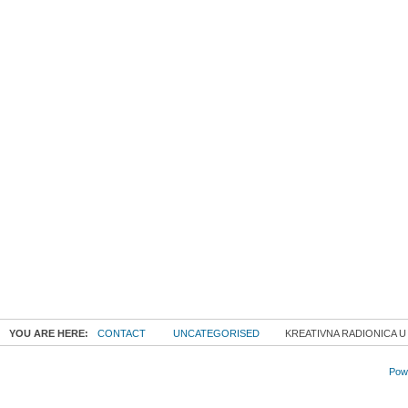
YOU ARE HERE:
CONTACT
UNCATEGORISED
KREATIVNA RADIONICA U 
Powe