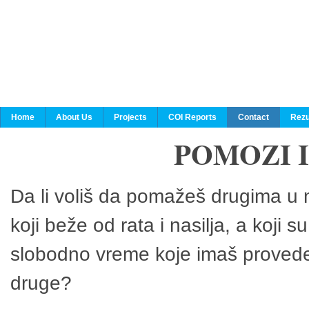
Home
About Us
Projects
COI Reports
Contact
Rezu
POMOZI 
Da li voliš da pomažeš drugima u n
koji beže od rata i nasilja, a koji 
slobodno vreme koje imaš provedeš
druge?