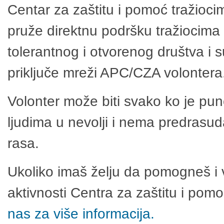
Centar za zaštitu i pomoć tražioci
pruže direktnu podršku tražiocima 
tolerantnog i otvorenog društva i 
priključe mreži APC/CZA volontera
Volonter može biti svako ko je pu
ljudima u nevolji i nema predrasuda
rasa.
Ukoliko imaš želju da pomogneš i 
aktivnosti Centra za zaštitu i po
nas za više informacija.