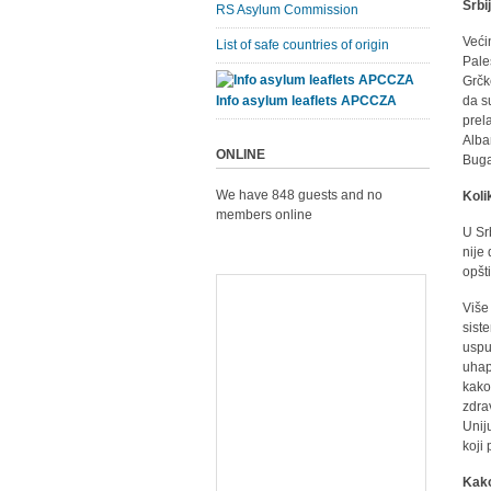
Srbi
RS Asylum Commission
Veći
List of safe countries of origin
Pale
Grčk
Info asylum leaflets APCCZA
da s
prel
Alba
ONLINE
Buga
We have 848 guests and no
Kolik
members online
U Srb
nije 
opšt
Više
sist
usput
uhap
kako
zdra
Unij
koji
Kako