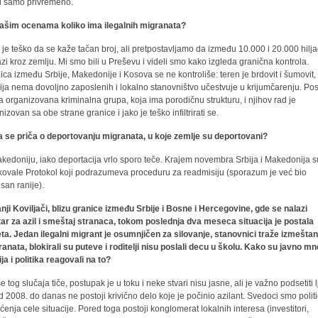
ji samo privremeno.
ašim ocenama koliko ima ilegalnih migranata?
 je teško da se kaže tačan broj, ali pretpostavljamo da između 10.000 i 20.000 hilj
azi kroz zemlju. Mi smo bili u Preševu i videli smo kako izgleda granična kontrola.
ica između Srbije, Makedonije i Kosova se ne kontroliše: teren je brdovit i šumovit,
cija nema dovoljno zaposlenih i lokalno stanovništvo učestvuje u krijumčarenju. Pos
a organizovana kriminalna grupa, koja ima porodičnu strukturu, i njihov rad je
izovan sa obe strane granice i jako je teško infiltrirati se.
 se priča o deportovanju migranata, u koje zemlje su deportovani?
kedoniju, iako deportacija vrlo sporo teče. Krajem novembra Srbija i Makedonija s
fikovale Protokol koji podrazumeva proceduru za readmisiju (sporazum je već bio
isan ranije).
nji Koviljači, blizu granice između Srbije i Bosne i Hercegovine, gde se nalazi
ar za azil i smeštaj stranaca, tokom poslednja dva meseca situacija je postala
ta. Jedan ilegalni migrant je osumnjičen za silovanje, stanovnici traže izmeštan
ranata, blokirali su puteve i roditelji nisu poslali decu u školu. Kako su javno mn
ja i politika reagovali na to?
e tog slučaja tiče, postupak je u toku i neke stvari nisu jasne, ali je važno podsetiti 
d 2008. do danas ne postoji krivično delo koje je počinio azilant. Svedoci smo polit
šćenja cele situacije. Pored toga postoji konglomerat lokalnih interesa (investitori,