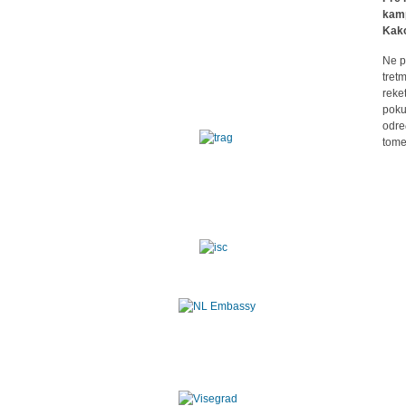
kamp
Kako
Ne p
tret
reke
poku
odre
tome