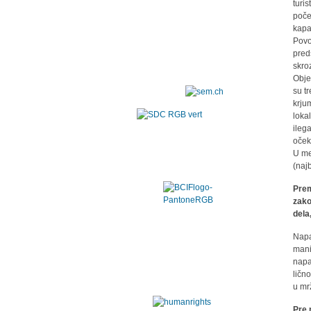
turi
počel
kapa
Povo
pred
skro
Obje
su t
krju
loka
ileg
oček
U me
(naj
Prem
zako
dela
Napa
mani
napa
ličn
u mr
Pre 