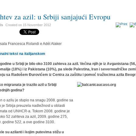
htev za azil: u Srbiji sanjajući Evropu
ils
Created on
15 November 2012
sala Francesca Rolandi e Adél Alaker
inalni tekst na italijanskom
godine u Srbiji je bilo oko 3100 zahteva za azil. Većina njih je iz Avganistana (56
omalije (18%) i iz Pakistana (10%), pa slede Palestina, Iran i severnoafričke zeml
rvju sa Radošem Đurovićem iz Centra za zaštitu i pomoć tražiocima azila Beog
ko migranata je trazilo azil u Srbiji
ednjih godina?
n o azilu je stupio na snagu 2008. godine sa
m je Srbija preuzela nadležnost u oblasti
anata od UNHCR-a. Tokom 2008. godine je
 oko 52 zahteva za azil, 2009. godine 275,
. godine 522, a ove godine 3100.
le su azilanti i kojim putevima stižu u