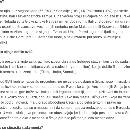
ju?
na njih je iz Avganistana (56,2%), iz Somalije (18%) i iz Pakistana (10%), pa slede
stina, Iran i severnoafričke zemlje. U najvećem broju slučajeva oni dolaze iz Turske
e. Nekada su iz Grčke iz luke Patrosa išli ferryboat-om u Italiju. S obzirom na činjen
u uspeli da ih zaustave, većina njih emigrira preko Makedonije ili Kosova do Srbije 
askom mađarske granice stignu u Evropsku Uniju. Pored toga neki ljudi migriraju p
nije, Crne Gore i pređu Jadransko more, a neki izaberu put preko Rumunije ili
rske.
o njih je dobilo azil?
iji postoje 2 vrste azila: azil kao izbeglički status (refugee status), koji još do sada 
dobio i azil kao subsidijarna zaštita (subsidiary protection), koji je dobilo 5 ljudi, zb
ih nemira u tim zemljama (Etiopiji, Iraku, Somaliji).
 od 95% ljudi je napustilo proceduru, jer ne žele da ostanu u Srbiji, nego im srpski a
em služi kao neka vrsta odmora na putu do Evropske Unije. Većini od njih Srbija je
na stanica, gde traže azil kako bi bili legalno u zemlji, da ne bi rizikovali da ih polic
si. Ukoliko dobijaju azil, dobijaju smeštaj (ako ima mesta), ličnu kartu (koja im treb
 bi podigli novac), imaju pravo slobodnog kretanja po celoj teritoriji i pravo na
vstvenu zaštitu, pa su u mogućnosti da se spremaju za prelazak granice u Evropsk
u. U većini slučajeva procedure se obustavljaju jer ljudi nestaju posle boravka u Srbi
 prosečno traje oko 2 meseca, a što je pre bilo još manje, oko mesec dana.
 se situacija sada menja?