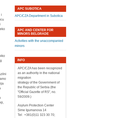
APC SUBOTICA
 i
APC/CZA Department in Subotica
icu
i
reko
APC AND CENTER FOR
MINORS BELGRADE
Activities with the unaccompanied
minors
niko
INFO
og
APC/CZA has been recognized
as an authority in the national
zilni
migration
 samo
strategy of the Government of
ija
the Republic of Serbia (the
a
"Official Gazette of RS", no.
59/2009.)
u
ji,
Asylum Protection Center
Sime Igumanova 14
Tel: +381(0)11 323 30 70;