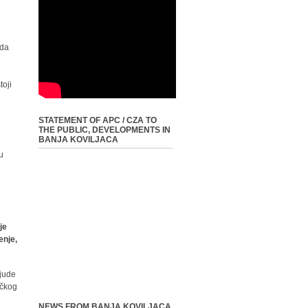
ada
toji
STATEMENT OF APC / CZA TO
THE PUBLIC, DEVELOPMENTS IN
BANJA KOVILJACA
u
je
enje,
ljude
ičkog
NEWS FROM BANJA KOVILJACA