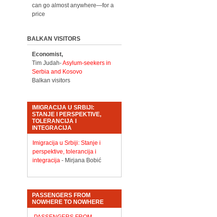
can go almost anywhere—for a
price
BALKAN VISITORS
Economist,
Tim Judah-
Asylum-seekers in
Serbia and Kosovo
Balkan visitors
IMIGRACIJA U SRBIJI:
STANJE I PERSPEKTIVE,
TOLERANCIJA I
INTEGRACIJA
Imigracija u Srbiji: Stanje i
perspektive, tolerancija i
integracija
- Mirjana Bobić
PASSENGERS FROM
NOWHERE TO NOWHERE