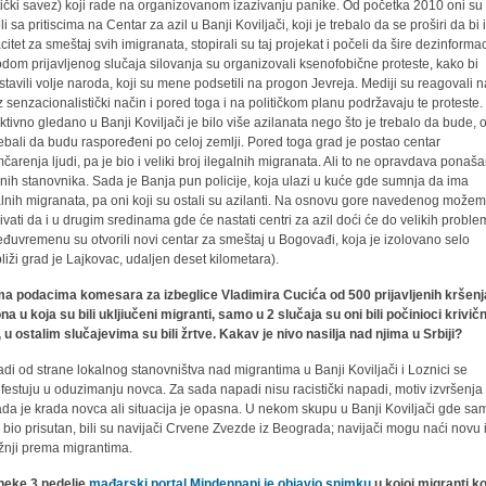
stički savez) koji rade na organizovanom izazivanju panike. Od početka 2010 oni su
i sa pritiscima na Centar za azil u Banji Koviljači, koji je trebalo da se proširi da bi
citet za smeštaj svih imigranata, stopirali su taj projekat i počeli da šire dezinformac
dom prijavljenog slučaja silovanja su organizovali ksenofobične proteste, kako bi
stavili volje naroda, koji su mene podsetili na progon Jevreja. Mediji su reagovali 
z senzacionalistički način i pored toga i na političkom planu podržavaju te proteste.
ktivno gledano u Banji Koviljači je bilo više azilanata nego što je trebalo da bude, 
rebali da budu raspoređeni po celoj zemlji. Pored toga grad je postao centar
mčarenja ljudi, pa je bio i veliki broj ilegalnih migranata. Ali to ne opravdava ponaš
lnih stanovnika. Sada je Banja pun policije, koja ulazi u kuće gde sumnja da ima
alnih migranata, pa oni koji su ostali su azilanti. Na osnovu gore navedenog može
ivati da i u drugim sredinama gde će nastati centri za azil doći će do velikih proble
đuvremenu su otvorili novi centar za smeštaj u Bogovađi, koja je izolovano selo
bliži grad je Lajkovac, udaljen deset kilometara).
a podacima komesara za izbeglice Vladimira Cucića od 500 prijavljenih kršenj
na u koja su bili ukljiučeni migranti, samo u 2 slučaja su oni bili počinioci krivič
, u ostalim slučajevima su bili žrtve. Kakav je nivo nasilja nad njima u Srbiji?
di od strane lokalnog stanovništva nad migrantima u Banji Koviljači i Loznici se
festuju u oduzimanju novca. Za sada napadi nisu racistički napadi, motiv izvršenja
da je krada novca ali situacija je opasna. U nekom skupu u Banji Koviljači gde sam
o bio prisutan, bili su navijači Crvene Zvezde iz Beograda; navijači mogu naći novu 
žnji prema migrantima.
neke 3 nedelje
mađarski portal Mindennapi je objavio snimku
u kojoj migranti ko