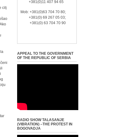
+381(0)11 407 94 65
 cilj
Mob: +381(0)63 704 70 80;
+381(0) 69 267 05 03;
rošao
+381(0) 63 704 70 90
 Ako
u
ila
APPEAL TO THE GOVERNMENT
OF THE REPUBLIC OF SERBIA
ečeni
li
i
og
biju
tar
RADIO SHOW TALASANJE
(VIBRATION) –THE PROTEST IN
BOGOVADJA