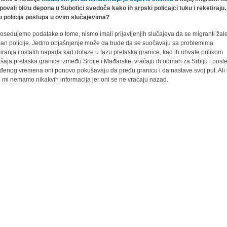
ovali blizu depona u Subotici svedoče kako ih srpski policajci tuku i reketiraju.
 policija postupa u ovim slučajevima?
osedujemo podatake o tome, nismo imali prijavljenjih slučajeva da se migranti žal
man policije. Jedno objašnjenje može da bude da se suočavaju sa problemima
tiranja i ostalih napada kad dolaze u fazu prelaska granice, kad ih uhvate prilikom
šaja prelaska granice između Srbije i Mađarske, vraćaju ih odmah za Srbiju i posl
đenog vremena oni ponovo pokušavaju da pređu granicu i da nastave svoj put. Ali
 mi nemamo nikakvih informacija jer oni se ne vraćaju nazad.