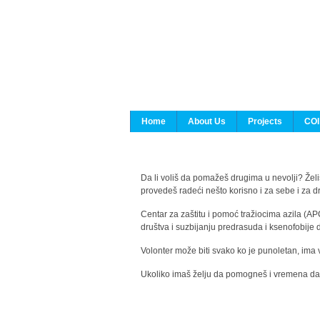
Home
About Us
Projects
COI
Da li voliš da pomažeš drugima u nevolji? Želiš
provedeš radeći nešto korisno i za sebe i za 
Centar za zaštitu i pomoć tražiocima azila (AP
društva i suzbijanju predrasuda i ksenofobije 
Volonter može biti svako ko je punoletan, ima 
Ukoliko imaš želju da pomogneš i vremena da s