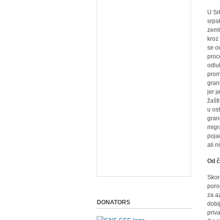
U Sr
srps
zeml
kroz
se o
proc
odlu
prom
gran
jer 
žašt
u os
gran
migr
poja
ali 
Od č
Skoro
poro
za a
DONATORS
dobi
priv