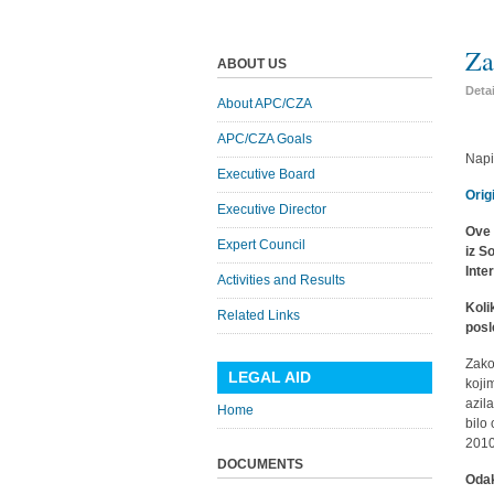
Za
ABOUT US
Deta
About APC/CZA
APC/CZA Goals
Napi
Executive Board
Orig
Executive Director
Ove 
Expert Council
iz S
Inte
Activities and Results
Koli
Related Links
posl
Zako
LEGAL AID
koji
azil
Home
bilo
2010
DOCUMENTS
Odak