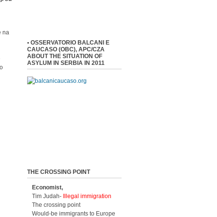
e na
• OSSERVATORIO BALCANI E
CAUCASO (OBC), APC/CZA
ABOUT THE SITUATION OF
e
ASYLUM IN SERBIA IN 2011
 o
THE CROSSING POINT
Economist,
Tim Judah-
Illegal immigration
The crossing point
Would-be immigrants to Europe