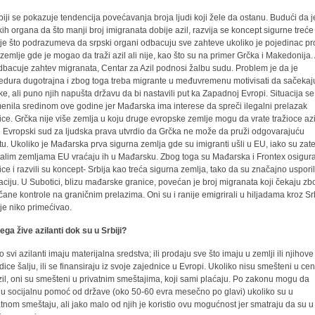
biji se pokazuje tendencija povećavanja broja ljudi koji žele da ostanu. Budući da je
kih organa da što manji broj imigranata dobije azil, razvija se koncept sigurne treće
je što podrazumeva da srpski organi odbacuju sve zahteve ukoliko je pojedinac p
 zemlje gde je mogao da traži azil ali nije, kao što su na primer Grčka i Makedonija.
dbacuje zahtev migranata, Centar za Azil podnosi žalbu sudu. Problem je da je
edura dugotrajna i zbog toga treba migrante u međuvremenu motivisati da sačekaj
ke, ali puno njih napušta državu da bi nastavili put ka Zapadnoj Evropi. Situacija se
enila sredinom ove godine jer Mađarska ima interese da spreči ilegalni prelazak
ice. Grčka nije više zemlja u koju druge evropske zemlje mogu da vrate tražioce az
je Evropski sud za ljudska prava utvrdio da Grčka ne može da pruži odgovarajuću
itu. Ukoliko je Mađarska prva sigurna zemlja gde su imigranti ušli u EU, iako su zat
talim zemljama EU vraćaju ih u Mađarsku. Zbog toga su Mađarska i Frontex osigura
ice i razvili su koncept- Srbija kao treća sigurna zemlja, tako da su značajno usporil
aciju. U Subotici, blizu mađarske granice, povećan je broj migranata koji čekaju zb
čane kontrole na graničnim prelazima. Oni su i ranije emigrirali u hiljadama kroz Sr
nije niko primećivao.
ega žive azilanti dok su u Srbiji?
 svi azilanti imaju materijalna sredstva; ili prodaju sve što imaju u zemlji ili njihove
dice šalju, ili se finansiraju iz svoje zajednice u Evropi. Ukoliko nisu smešteni u cen
zil, oni su smešteni u privatnim smeštajima, koji sami plaćaju. Po zakonu mogu da
ju socijalnu pomoć od države (oko 50-60 evra mesečno po glavi) ukoliko su u
atnom smeštaju, ali jako malo od njih je koristio ovu mogućnost jer smatraju da su u