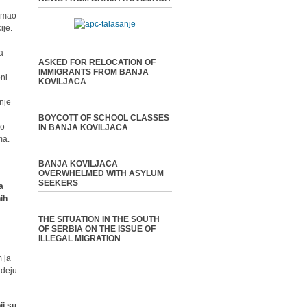
 imao
ije.
na
ASKED FOR RELOCATION OF
IMMIGRANTS FROM BANJA
oni
KOVILJACA
anje
BOYCOTT OF SCHOOL CLASSES
mo
IN BANJA KOVILJACA
ma.
BANJA KOVILJACA
OVERWHELMED WITH ASYLUM
SEEKERS
a
nih
THE SITUATION IN THE SOUTH
OF SERBIA ON THE ISSUE OF
ILLEGAL MIGRATION
 ja
ideju
ji su