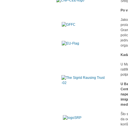
Srbi
Po v
Jako
prol
Gran
poli
jedn
organ
Kada
U Ma
rati
potp
U Ba
Cent
nape
imig
medi
Što s
da o
kori