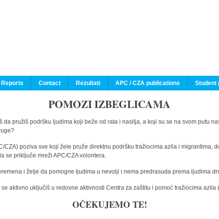
 Reports
Contact
Rezultati
APC / CZA publications
Student 
POMOZI IZBEGLICAMA
 da pružiš podršku ljudima koji beže od rata i nasilja, a koji su se na svom putu na
druge?
C/CZA) poziva sve koji žele pruže direktnu podršku tražiocima azila i migrantima, d
da se priključe mreži APC/CZA volontera.
vremena i želje da pomogne ljudima u nevolji i nema predrasuda prema ljudima drugi
e aktivno uključiš u redovne aktivnosti Centra za zaštitu i pomoć tražiocima azil
OČEKUJEMO TE!