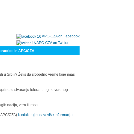
APC-CZA on Facebook
APC-CZA on Twitter
practice in APC/CZA
šli u Srbiji? Želiš da slobodno vreme koje imaš
oprinesu stvaranju tolerantnog i otvorenog
h nacija, vera ili rasa.
a (APC/CZA)
kontaktiraj nas za više informacija.