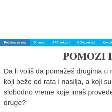
Početna strana
O nama
APC sektori
COI izveštaji
Konta
POMOZI 
Da li voliš da pomažeš drugima u n
koji beže od rata i nasilja, a koji 
slobodno vreme koje imaš provedeš
druge?