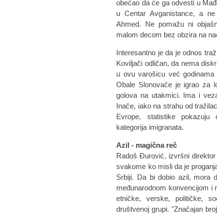
obećao da će ga odvesti u Mađa
u Centar Avganistance, a ne
Ahmed. Ne pomažu ni objašnje
malom decom bez obzira na naci
Interesantno je da je odnos traž
Koviljači odličan, da nema diskr
u ovu varošicu već godinama d
Obale Slonovače je igrao za l
golova na utakmici. Ima i veza
Inače, iako na strahu od tražila
Evrope, statistike pokazuju 
kategorija imigranata.
Azil - magična reč
Radoš Đurović, izvršni direkto
svakome ko misli da je proganja
Srbiji. Da bi dobio azil, mora 
međunarodnom konvencijom i n
etničke, verske, političke, so
društvenoj grupi. "Značajan bro