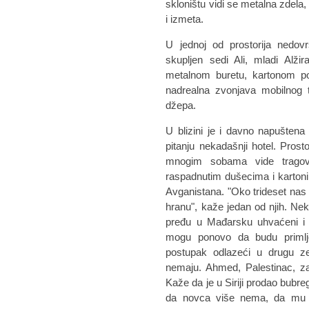
skloništu vidi se metalna zdela
i izmeta.
U jednoj od prostorija nedo
skupljen sedi Ali, mladi Alž
metalnom buretu, kartonom po
nadrealna zvonjava mobilnog t
džepa.
U blizini je i davno napuštena
pitanju nekadašnji hotel. Pros
mnogim sobama vide tragov
raspadnutim dušecima i kartonim
Avganistana. "Oko trideset nas 
hranu", kaže jedan od njih. Nek
pređu u Mađarsku uhvaćeni i 
mogu ponovo da budu primljen
postupak odlazeći u drugu z
nemaju. Ahmed, Palestinac, zav
Kaže da je u Siriji prodao bubre
da novca više nema, da mu je