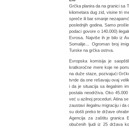
Grčka planira da na granici sa 
kilometara dug zid, visine tri 
spreče ili bar smanje nezapamće
poslednjih godina. Samo prošle
podaci govore o 140.000) ilegal
Evrosa. Najviše ih je bilo iz Av
Somalije… Ogroman broj imigr
Turske na grčka ostrva.
Evropska komisija je saopšt
kratkoročne mere koje ne poma
na duže staze, pozivajući Grčku
tvrde da one rešavaju ovaj veli
i da je situacija sa ilegalnim i
postala neodrživa. Oko 45.000 l
već u azilnoj proceduri. Atina se
zaustavi ilegalnu migraciju i da
su došli preko te države ohrabruj
Agencija za zaštitu granica
obučenih ljudi iz 25 država k