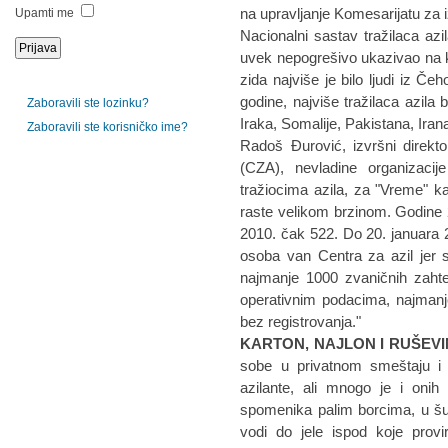
na upravljanje Komesarijatu za i
Upamti me
Nacionalni sastav tražilaca azi
uvek nepogrešivo ukazivao na k
zida najviše je bilo ljudi iz Č
godine, najviše tražilaca azila 
Zaboravili ste lozinku?
Iraka, Somalije, Pakistana, Irana,
Zaboravili ste korisničko ime?
Radoš Đurović, izvršni direkto
(CZA), nevladine organizaci
tražiocima azila, za "Vreme" kaž
raste velikom brzinom. Godine 20
2010. čak 522. Do 20. januara 20
osoba van Centra za azil jer 
najmanje 1000 zvaničnih zahte
operativnim podacima, najmanje 
bez registrovanja."
KARTON, NAJLON I RUŠEV
sobe u privatnom smeštaju i
azilante, ali mnogo je i onih
spomenika palim borcima, u šu
vodi do jele ispod koje prov