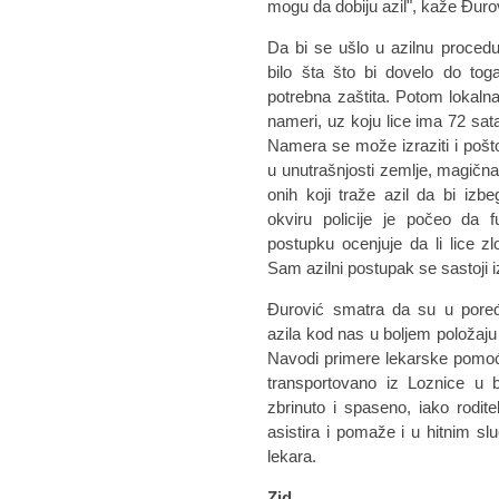
mogu da dobiju azil", kaže Đuro
Da bi se ušlo u azilnu proced
bilo šta što bi dovelo do tog
potrebna zaštita. Potom lokalna
nameri, uz koju lice ima 72 sata
Namera se može izraziti i pošt
u unutrašnjosti zemlje, magična
onih koji traže azil da bi izb
okviru policije je počeo da 
postupku ocenjuje da li lice z
Sam azilni postupak se sastoji i
Đurović smatra da su u pore
azila kod nas u boljem položaju
Navodi primere lekarske pomoći
transportovano iz Loznice u b
zbrinuto i spaseno, iako roditel
asistira i pomaže i u hitnim sl
lekara.
Zid