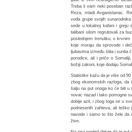
Treba li vam neki poseban razlog
Reza, mladi Avganistanac. Rez
vođa grupe svojih sunarodnika 
sede u lokalnoj kafani i greju
talibani silom regrutovali za 
poslednjem trenutku, o krvnim
koje moraju da sprovode i deča
ljubavima između šiita i sunita č
porodice, ali i priče o Somaliji
božiji zakoni, koje dodaju Somali
Statistike kažu da je više od 90
zbog ekonomskih razloga, da če
šalju na put onoga ko će biti u
novac nazad i tako pomogne svo
dobije azil, i zbog toga se u s
podnesenih zahteva, ali teško 
navode i samo to što žele da
žive.
Na prvi pogled deluje da je put 