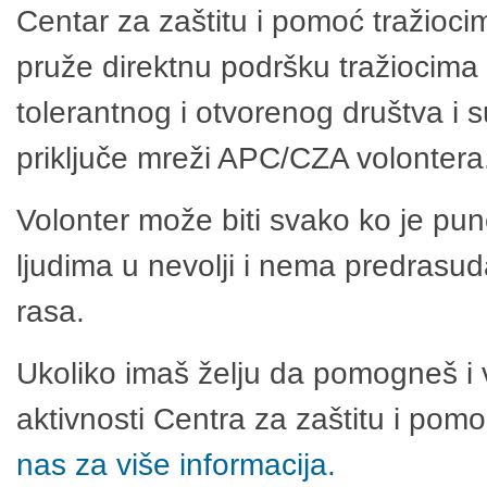
Centar za zaštitu i pomoć tražioci
pruže direktnu podršku tražiocima 
tolerantnog i otvorenog društva i 
priključe mreži APC/CZA volontera
Volonter može biti svako ko je pu
ljudima u nevolji i nema predrasuda
rasa.
Ukoliko imaš želju da pomogneš i 
aktivnosti Centra za zaštitu i po
nas za više informacija.