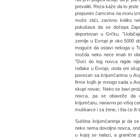
prevaliti. Reza kaže da to jeste
prepunim čamcima na moru izmeđ
može stići, zavisno koliko ne
pokušava da se dočepa Zapad
deportovan u Grčku. "Uobiča
zemlje u Evropi je oko 5000 dol
moguće da ostavi nekoga u Tur
možda neko neće imati tri obr
"Doći do tog novca nigde nij
rođake u Evropi, onda oni skupe
povezan sa krijumčarima u Avg
firme kojih je mnogo sada u Av
skupi novac. Neko se bavi pro
novca, pa se obaveže da ć
krijumčaru, naravno po višoj cen
muškarce i za žene, i šta će ih t
Suština krijumčarenja je da se
neko nema dovoljno novca, ond
u kojoj se nalazi, a granične 