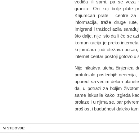
vodiča ili sami, pa se veza 
granice. Oni koji bolje plate 
Krijumčari prate i centre za 
informacija, traže druge rut
Imigranti i tražioci azila sarađ
što dalje, nije isto da li će se 
komunikacija je preko interneta,
krijumčara ljudi otežava posao, 
internet centar postoji gotovo 
Nije nikakva uteha činjenica 
protutnjalo poslednjih decenija
uporedi sa većim delom planete.
da, u potrazi za boljim životom
same iskusile kako izgleda kad
prolaze i u njima se, bar privre
prošlost i budućnost daleko tamn
VI STE OVDE: