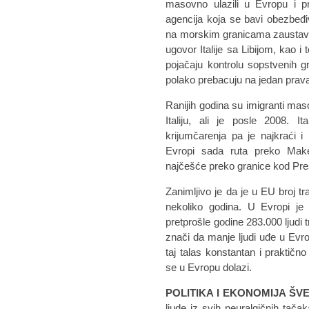
masovno ulazili u Evropu i pre
agencija koja se bavi obezbeđ
na morskim granicama zaustavi 
ugovor Italije sa Libijom, kao i
pojačaju kontrolu sopstvenih g
polako prebacuju na jedan prav
Ranijih godina su imigranti mas
Italiju, ali je posle 2008. 
krijumčarenja pa je najkraći i
Evropi sada ruta preko Maked
najčešće preko granice kod Pre
Zanimljivo je da je u EU broj t
nekoliko godina. U Evropi je 
pretprošle godine 283.000 ljudi tr
znači da manje ljudi uđe u Evro
taj talas konstantan i praktično
se u Evropu dolazi.
POLITIKA I EKONOMIJA ŠV
ljude iz svih neuralgičnih tač