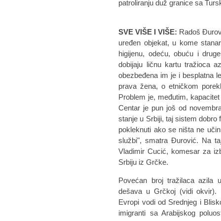
patroliranju duž granice sa Tur
SVE VIŠE I VIŠE:
Radoš Đurovi
uređen objekat, u kome stanar
higijenu, odeću, obuću i drug
dobijaju ličnu kartu tražioca
obezbeđena im je i besplatna 
prava žena, o etničkom porek
Problem je, međutim, kapacite
Centar je pun još od novembra.
stanje u Srbiji, taj sistem dobro
pokleknuti ako se ništa ne učin
službi", smatra Đurović. Na t
Vladimir Cucić, komesar za izbeg
Srbiju iz Grčke.
Povećan broj tražilaca azila 
dešava u Grčkoj (vidi okvir). S
Evropi vodi od Srednjeg i Blisk
imigranti sa Arabijskog poluost