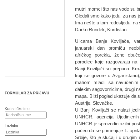
mutni momci što nas vode su br
Gledali smo kako jedu, za nas je
Ima nešto u tom redosljedu, na š
Darko Rundek, Kurdistan
Ulicama Banje Koviljače, va
januarski dan promiču neobič
afričkog porekla, žene obuče
porodice koje razgovaraju na 
Banji Koviljači su prepuna. Kroz
koji se govore u Avganistanu),
mahom mlađi, sa navučenim s
dalekim sagovornicima, drugi na
FORMULAR ZA PRIJAVU
mapa. Bliži pogled ukazuje da s
Austrije, Slovačke.
Korisničko ime
U Banji Koviljači se nalazi jedi
UNHCR, agencija Ujedinjenih
UNHCR je sprovodio azilni post
Lozinka
počeo da se primenjuje 1. april
Srbije, što je slučaj i u drugi