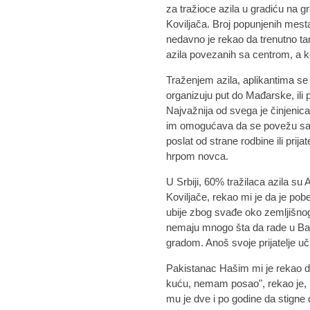
za tražioce azila u gradiću na
Koviljača. Broj popunjenih mesta
nedavno je rekao da trenutno ta
azila povezanih sa centrom, a ko
Traženjem azila, aplikantima s
organizuju put do Mađarske, ili 
Najvažnija od svega je činjenica
im omogućava da se povežu sa 
poslat od strane rodbine ili prij
hrpom novca.
U Srbiji, 60% tražilaca azila su
Koviljače, rekao mi je da je pob
ubije zbog svađe oko zemljišnog 
nemaju mnogo šta da rade u Banj
gradom. Anoš svoje prijatelje uč
Pakistanac Hašim mi je rekao 
kuću, nemam posao", rekao je, k
mu je dve i po godine da stigne 