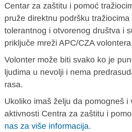
Centar za zaštitu i pomoć tražioci
pruže direktnu podršku tražiocima 
tolerantnog i otvorenog društva i 
priključe mreži APC/CZA volontera
Volonter može biti svako ko je pu
ljudima u nevolji i nema predrasuda
rasa.
Ukoliko imaš želju da pomogneš i 
aktivnosti Centra za zaštitu i po
nas za više informacija.