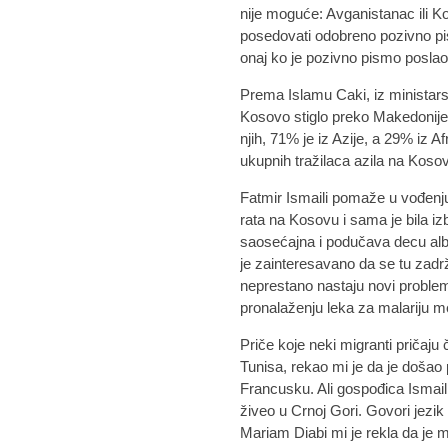
nije moguće: Avganistanac ili 
posedovati odobreno pozivno pi
onaj ko je pozivno pismo posla
Prema Islamu Caki, iz ministars
Kosovo stiglo preko Makedonije
njih, 71% je iz Azije, a 29% iz 
ukupnih tražilaca azila na Koso
Fatmir Ismaili pomaže u vođenj
rata na Kosovu i sama je bila izbe
saosećajna i podučava decu alban
je zainteresavano da se tu zadrži
neprestano nastaju novi problem
pronalaženju leka za malariju
Priče koje neki migranti pričaju 
Tunisa, rekao mi je da je došao 
Francusku. Ali gospođica Ismaili 
živeo u Crnoj Gori. Govori jezik
Mariam Diabi mi je rekla da je 