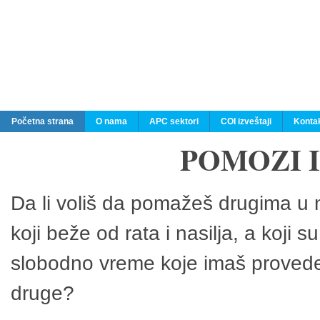
Početna strana
O nama
APC sektori
COI izveštaji
Konta
POMOZI 
Da li voliš da pomažeš drugima u n
koji beže od rata i nasilja, a koji 
slobodno vreme koje imaš provedeš
druge?