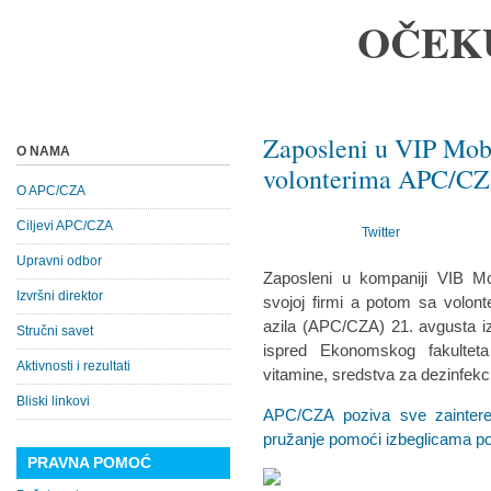
OČEK
Zaposleni u VIP Mobi
O NAMA
volonterima APC/C
O APC/CZA
Ciljevi APC/CZA
Twitter
Upravni odbor
Zaposleni u kompaniji VIB Mob
Izvršni direktor
svojoj firmi a potom sa volon
azila (APC/CZA) 21. avgusta i
Stručni savet
ispred Ekonomskog fakulteta 
Aktivnosti i rezultati
vitamine, sredstva za dezinfekc
Bliski linkovi
APC/CZA poziva sve zaintere
pružanje pomoći izbeglicama po
PRAVNA POMOĆ