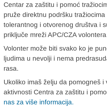
Centar za zaštitu i pomoć tražioci
pruže direktnu podršku tražiocima 
tolerantnog i otvorenog društva i 
priključe mreži APC/CZA volontera
Volonter može biti svako ko je pu
ljudima u nevolji i nema predrasuda
rasa.
Ukoliko imaš želju da pomogneš i 
aktivnosti Centra za zaštitu i po
nas za više informacija.