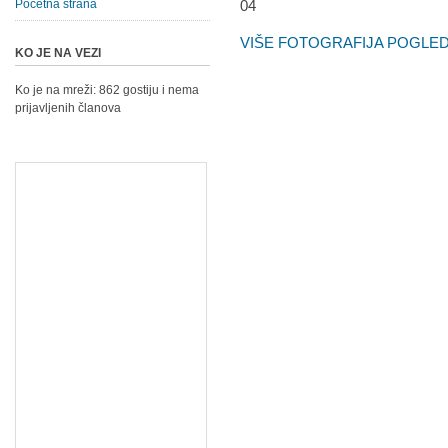
Početna strana
VIŠE FOTOGRAFIJA POGLEDA
KO JE NA VEZI
Ko je na mreži: 862 gostiju i nema
prijavljenih članova