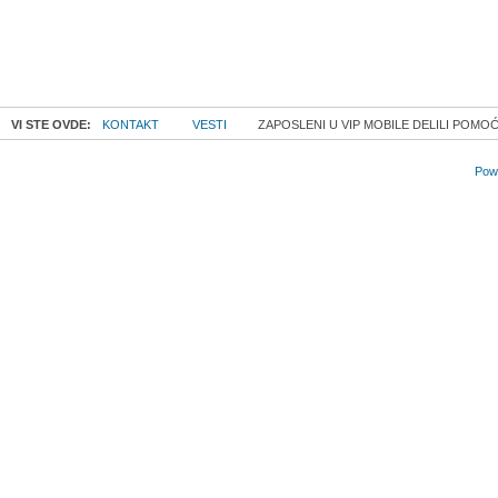
VI STE OVDE:
KONTAKT
VESTI
ZAPOSLENI U VIP MOBILE DELILI POMO
Powe