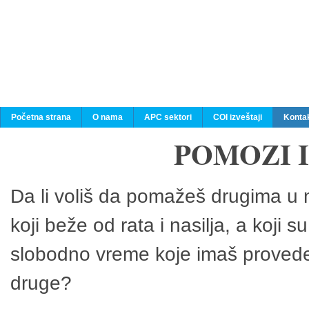
Početna strana
O nama
APC sektori
COI izveštaji
Konta
POMOZI 
Da li voliš da pomažeš drugima u n
koji beže od rata i nasilja, a koji 
slobodno vreme koje imaš provedeš
druge?