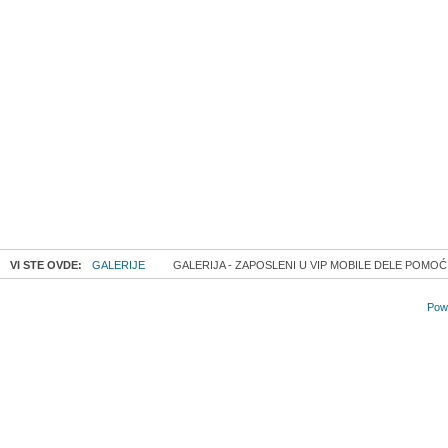
VI STE OVDE:
GALERIJE
GALERIJA - ZAPOSLENI U VIP MOBILE DELE POMOĆ 
Powe