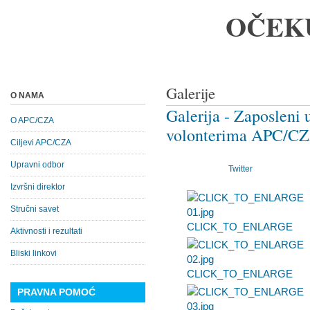
OČEK
Galerije
O NAMA
Galerija - Zaposleni
O APC/CZA
volonterima APC/CZ
Ciljevi APC/CZA
Upravni odbor
Twitter
Izvršni direktor
Stručni savet
CLICK_TO_ENLARGE
Aktivnosti i rezultati
Bliski linkovi
CLICK_TO_ENLARGE
PRAVNA POMOĆ