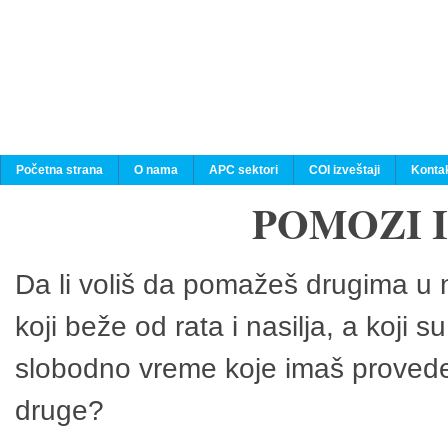
Početna strana
O nama
APC sektori
COI izveštaji
Konta
POMOZI 
Da li voliš da pomažeš drugima u n
koji beže od rata i nasilja, a koji 
slobodno vreme koje imaš provedeš
druge?