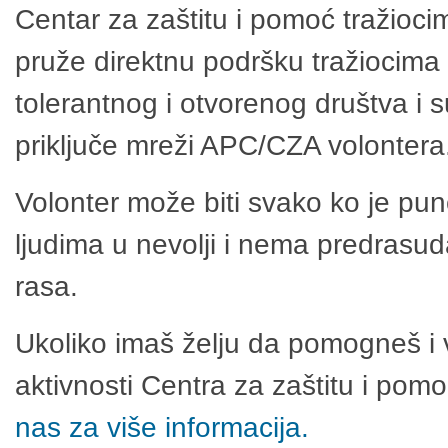
Centar za zaštitu i pomoć tražioci
pruže direktnu podršku tražiocima 
tolerantnog i otvorenog društva i 
priključe mreži APC/CZA volontera
Volonter može biti svako ko je pu
ljudima u nevolji i nema predrasuda
rasa.
Ukoliko imaš želju da pomogneš i 
aktivnosti Centra za zaštitu i po
nas za više informacija.