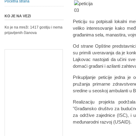
Početna strana
KO JE NA VEZI
Peticiju su potpisali lokalni me
Ko je na mreži: 1417 gostiju i nema
veliko interesovanje kako međ
prijavljenih članova
građanima sela, manastira, vojn
Od strane Opštine predstavnici
su primili uveravanja da je kon
Lajkovac nastojati da učini sv
domaći građani i azilanti zahteva
Prikupljanje peticije jedna je
pružanja primarne zdravstvene
sredine u seoskoj ambulanti u 
Realizaciju projekta podrža
"Građansko društvo za budućnost
za održive zajednice (ISC), i 
međunarodni razvoj (USAID).