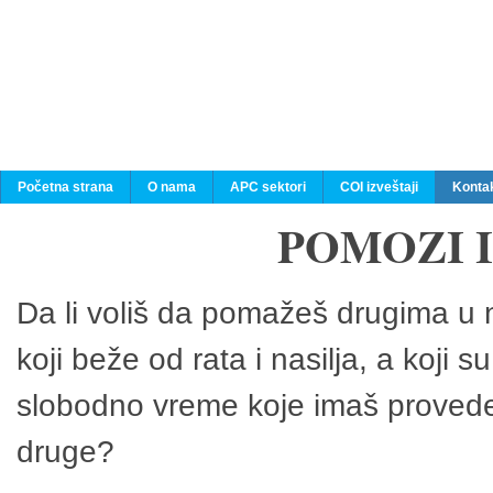
Početna strana
O nama
APC sektori
COI izveštaji
Konta
POMOZI 
Da li voliš da pomažeš drugima u n
koji beže od rata i nasilja, a koji 
slobodno vreme koje imaš provedeš
druge?