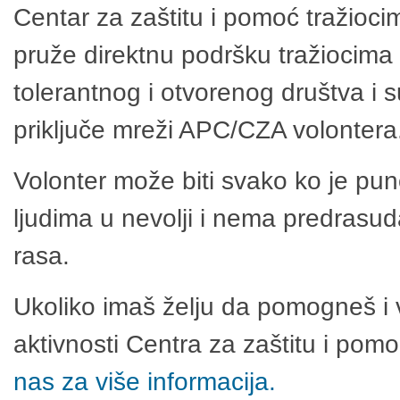
Centar za zaštitu i pomoć tražioci
pruže direktnu podršku tražiocima 
tolerantnog i otvorenog društva i 
priključe mreži APC/CZA volontera
Volonter može biti svako ko je pu
ljudima u nevolji i nema predrasuda
rasa.
Ukoliko imaš želju da pomogneš i 
aktivnosti Centra za zaštitu i po
nas za više informacija.