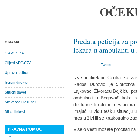
OČEK
Predata peticija za 
O NAMA
lekara u ambulanti u
O APC/CZA
Ciljevi APC/CZA
Twitter
Upravni odbor
Izvršni direktor Centra za za
Izvršni direktor
Radoš Đurović, je 9.oktobra
Lajkovac, Živoradu Bojičiću, pe
Stručni savet
ambulanti u Bogovađi kako bi
Aktivnosti i rezultati
dostupne lokalnim meštanima 
imajući u vidu tešku situaciju 
Bliski linkovi
mestu živi ili se kratkotrajno za
PRAVNA POMOĆ
Više o vesti možete pročitati n