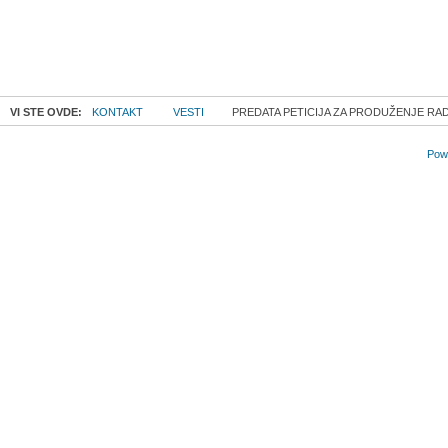
VI STE OVDE:
KONTAKT
VESTI
PREDATA PETICIJA ZA PRODUŽENJE RA
Powe