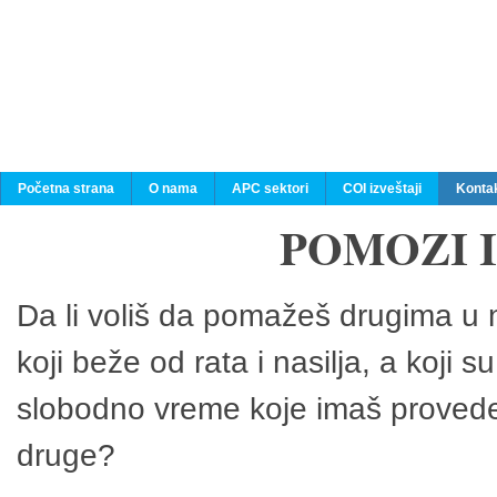
Početna strana
O nama
APC sektori
COI izveštaji
Konta
POMOZI 
Da li voliš da pomažeš drugima u n
koji beže od rata i nasilja, a koji 
slobodno vreme koje imaš provedeš
druge?