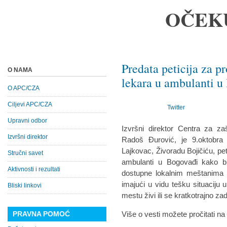
OČEK
Predata peticija za 
O NAMA
lekara u ambulanti u
O APC/CZA
Ciljevi APC/CZA
Twitter
Upravni odbor
Izvršni direktor Centra za za
Izvršni direktor
Radoš Đurović, je 9.oktobra
Lajkovac, Živoradu Bojičiću, pe
Stručni savet
ambulanti u Bogovađi kako bi
Aktivnosti i rezultati
dostupne lokalnim meštanima 
imajući u vidu tešku situaciju 
Bliski linkovi
mestu živi ili se kratkotrajno za
PRAVNA POMOĆ
Više o vesti možete pročitati n