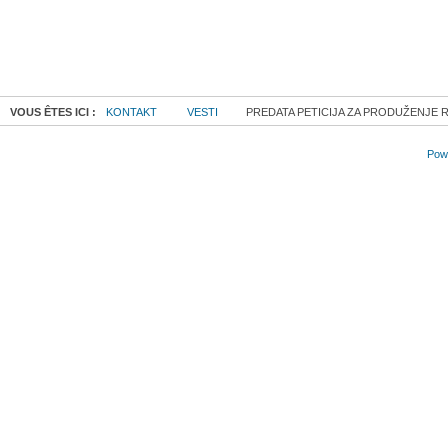
VOUS ÊTES ICI :
KONTAKT
VESTI
PREDATA PETICIJA ZA PRODUŽENJE 
Powe