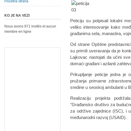
Početna strana
KO JE NA VEZI
Peticiju su potpisali lokalni me
Nous avons 971 invités et aucun
veliko interesovanje kako međ
membre en ligne
građanima sela, manastira, vojn
Od strane Opštine predstavnici
su primili uveravanja da je kon
Lajkovac nastojati da učini sv
domaći građani i azilanti zahteva
Prikupljanje peticije jedna je
pružanja primarne zdravstvene
sredine u seoskoj ambulanti u 
Realizaciju projekta podrža
"Građansko društvo za budućnost
za održive zajednice (ISC), i 
međunarodni razvoj (USAID).