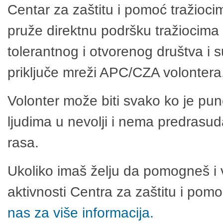
Centar za zaštitu i pomoć tražioci
pruže direktnu podršku tražiocima 
tolerantnog i otvorenog društva i 
priključe mreži APC/CZA volontera
Volonter može biti svako ko je pu
ljudima u nevolji i nema predrasuda
rasa.
Ukoliko imaš želju da pomogneš i 
aktivnosti Centra za zaštitu i po
nas za više informacija.