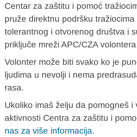
Centar za zaštitu i pomoć tražioci
pruže direktnu podršku tražiocima 
tolerantnog i otvorenog društva i 
priključe mreži APC/CZA volontera
Volonter može biti svako ko je pu
ljudima u nevolji i nema predrasuda
rasa.
Ukoliko imaš želju da pomogneš i 
aktivnosti Centra za zaštitu i po
nas za više informacija.