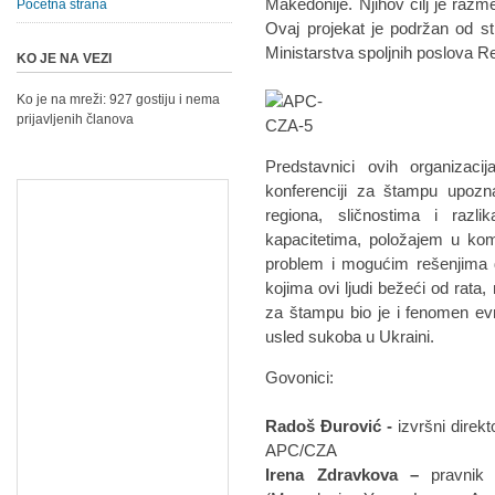
Makedonije. Njihov cilj je razme
Početna strana
Ovaj projekat je podržan od s
Ministarstva spoljnih poslova R
KO JE NA VEZI
Ko je na mreži: 927 gostiju i nema
prijavljenih članova
Predstavnici ovih organizac
konferenciji za štampu upozn
regiona, sličnostima i razli
kapacitetima, položajem u ko
problem i mogućim rešenjima d
kojima ovi ljudi bežeći od rata,
za štampu bio je i fenomen evro
usled sukoba u Ukraini.
Govonici:
Radoš Đurović -
izvršni direkt
APC/CZA
Irena Zdravkova –
pravnik 