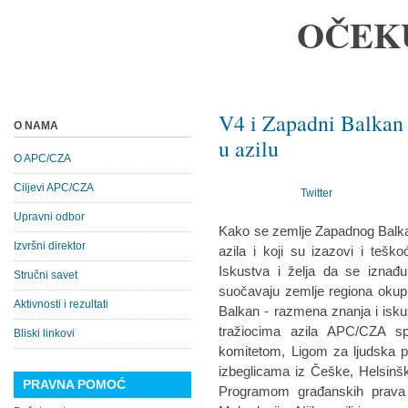
OČEK
V4 i Zapadni Balkan 
O NAMA
u azilu
O APC/CZA
Ciljevi APC/CZA
Twitter
Upravni odbor
Kako se zemlje Zapadnog Balka
Izvršni direktor
azila i koji su izazovi i teš
Iskustva i želja da se iznađ
Stručni savet
suočavaju zemlje regiona okupi
Aktivnosti i rezultati
Balkan - razmena znanja i iskus
tražiocima azila APC/CZA s
Bliski linkovi
komitetom, Ligom za ljudska 
izbeglicama iz Češke, Helsinš
PRAVNA POMOĆ
Programom građanskih prava 