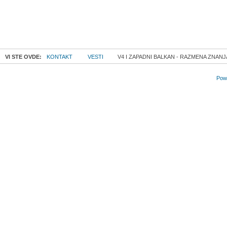
VI STE OVDE:
KONTAKT
VESTI
V4 I ZAPADNI BALKAN - RAZMENA ZNANJA
Powe