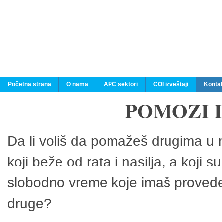
Početna strana
O nama
APC sektori
COI izveštaji
Konta
POMOZI 
Da li voliš da pomažeš drugima u n
koji beže od rata i nasilja, a koji 
slobodno vreme koje imaš provedeš
druge?