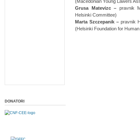
(Macedonian Young Lawers Ass
Grusa Matevizc –
pravnik M
Helsinki Committee)
Marta Szczepanik –
pravnik H
(Helsinki Foundation for Human
DONATORI