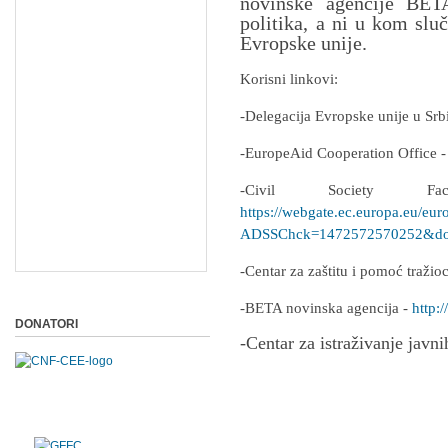
novinske agencije BETA
politika, a ni u kom slu
Evropske unije.
Korisni linkovi:
-Delegacija Evropske unije u Srb
-EuropeAid Cooperation Office 
-Civil Society F
https://webgate.ec.europa.eu/eur
ADSSChck=1472572570252&do=
-Centar za zaštitu i pomoć traži
-BETA novinska agencija -
http:/
DONATORI
-Centar za istraživanje javni