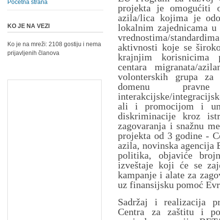
Početna strana
projekta je omogućiti o
azila/lica kojima je odo
lokalnim zajednicama u S
KO JE NA VEZI
vrednostima/standard
Ko je na mreži: 2108 gostiju i nema
aktivnosti koje se širo
prijavljenih članova
krajnjim korisnicima 
centara migranata/azil
volonterskih grupa za 
domenu pravne z
interakcijske/integracij
ali i promocijom i un
diskriminacije kroz is
zagovaranja i snažnu me
projekta od 3 godine - C
azila, novinska agencija 
politika, objaviće broj
izveštaje koji će se zaj
kampanje i alate za zago
uz finansijsku pomoć Evr
Sadržaj i realizacija p
Centra za zaštitu i p