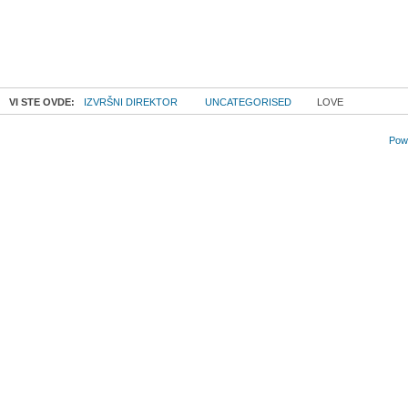
VI STE OVDE:
IZVRŠNI DIREKTOR
UNCATEGORISED
LOVE
Powe