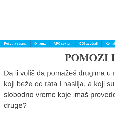
Početna strana
O nama
APC sektori
COI izveštaji
Konta
POMOZI 
Da li voliš da pomažeš drugima u n
koji beže od rata i nasilja, a koji 
slobodno vreme koje imaš provedeš
druge?