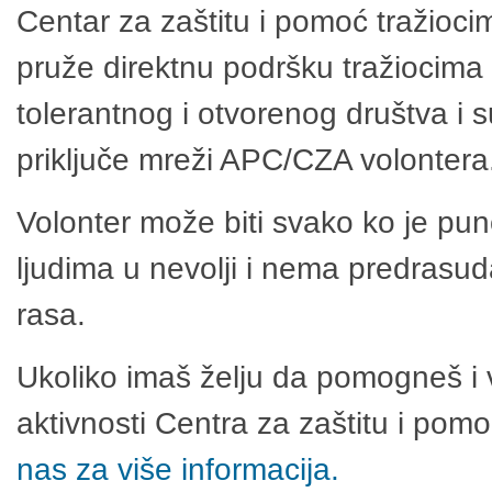
Centar za zaštitu i pomoć tražioci
pruže direktnu podršku tražiocima 
tolerantnog i otvorenog društva i 
priključe mreži APC/CZA volontera
Volonter može biti svako ko je pu
ljudima u nevolji i nema predrasuda
rasa.
Ukoliko imaš želju da pomogneš i 
aktivnosti Centra za zaštitu i po
nas za više informacija.