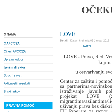
OČEK
LOVE
O NAMA
Detalji
Datum kreiranja
09 Januar 2018
O APC/CZA
Twitter
Ciljevi APC/CZA
LOVE - Pravo, Red, Vre
Upravni odbor
kojima
Izvršni direktor
u ostvarivanju sv
Stručni savet
Centar za zaštitu i pomo
Aktivnosti i rezultati
sa partnerima-novinsk
istraživanje javnih po
Bliski linkovi
projekat LOVE (z
migrantima/azilantima/
uživanju prava bez diskri
PRAVNA POMOĆ
EU Program za razvoj c