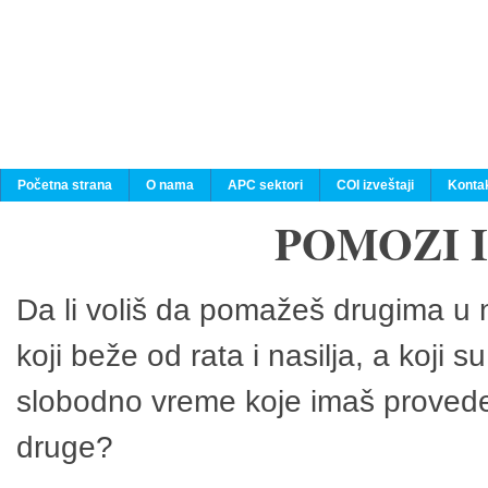
Početna strana
O nama
APC sektori
COI izveštaji
Konta
POMOZI 
Da li voliš da pomažeš drugima u n
koji beže od rata i nasilja, a koji 
slobodno vreme koje imaš provedeš
druge?