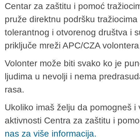
Centar za zaštitu i pomoć tražioci
pruže direktnu podršku tražiocima 
tolerantnog i otvorenog društva i 
priključe mreži APC/CZA volontera
Volonter može biti svako ko je pu
ljudima u nevolji i nema predrasuda
rasa.
Ukoliko imaš želju da pomogneš i 
aktivnosti Centra za zaštitu i po
nas za više informacija.