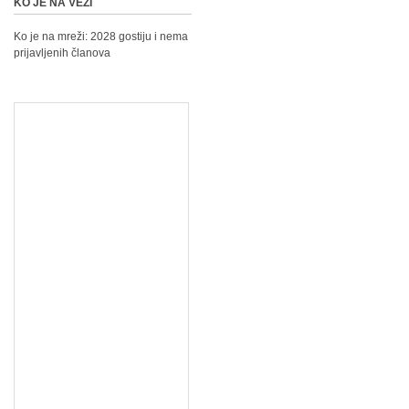
KO JE NA VEZI
Ko je na mreži: 2028 gostiju i nema
prijavljenih članova