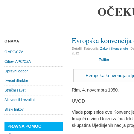
OČEK
Evropska konvencija 
O NAMA
Detalji
Kategorija:
Zakoni i konvencije
Da
O APC/CZA
2012
Twitter
Ciljevi APC/CZA
Upravni odbor
Evropska konvencija o l
Izvršni direktor
Rim, 4. novembra 1950.
Stručni savet
Aktivnosti i rezultati
UVOD
Bliski linkovi
Vlade potpisnice ove Konvencij
Imajući u vidu Univerzalnu dekl
skupština Ujedinjenih nacija pr
PRAVNA POMOĆ