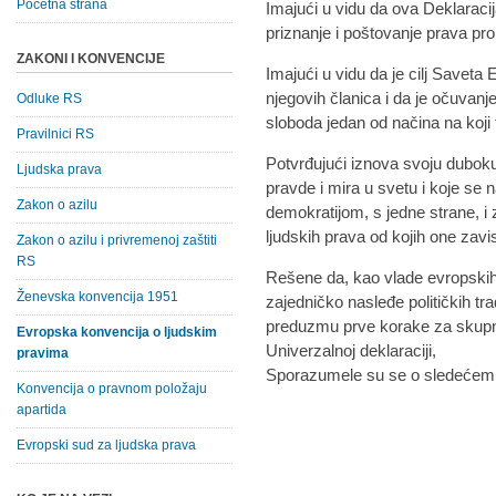
Početna strana
Imajući u vidu da ova Deklaracij
priznanje i poštovanje prava pro
ZAKONI I KONVENCIJE
Imajući u vidu da je cilj Savet
njegovih članica i da je očuvanje
Odluke RS
sloboda jedan od načina na koji t
Pravilnici RS
Potvrđujući iznova svoju dubok
Ljudska prava
pravde i mira u svetu i koje se 
Zakon o azilu
demokratijom, s jedne strane, 
ljudskih prava od kojih one zavi
Zakon o azilu i privremenoj zaštiti
RS
Rešene da, kao vlade evropskih 
Ženevska konvencija 1951
zajedničko nasleđe političkih tra
preduzmu prve korake za skupn
Evropska konvencija o ljudskim
Univerzalnoj deklaraciji,
pravima
Sporazumele su se o sledećem
Konvencija o pravnom položaju
apartida
Evropski sud za ljudska prava