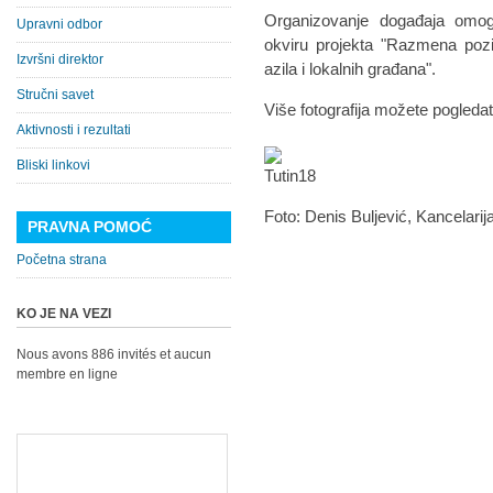
Organizovanje događaja omog
Upravni odbor
okviru projekta "Razmena pozit
Izvršni direktor
azila i lokalnih građana".
Stručni savet
Više fotografija možete pogleda
Aktivnosti i rezultati
Bliski linkovi
Foto: Denis Buljević, Kancelarij
PRAVNA POMOĆ
Početna strana
KO JE NA VEZI
Nous avons 886 invités et aucun
membre en ligne