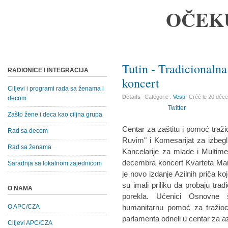
OČEK
Tutin - Tradicionalna
RADIONICE I INTEGRACIJA
koncert
Ciljevi i programi rada sa ženama i
Détails
Catégorie :
Vesti
Créé le
20 déc
decom
Twitter
Zašto žene i deca kao ciljna grupa
Centar za zaštitu i pomoć traž
Rad sa decom
Ruvim" i Komesarijat za izbegl
Rad sa ženama
Kancelarije za mlade i Multimed
decembra koncert Kvarteta Man
Saradnja sa lokalnom zajednicom
je novo izdanje Azilnih priča ko
su imali priliku da probaju trad
O NAMA
porekla. Učenici Osnovne šk
O APC/CZA
humanitarnu pomoć za tražioc
parlamenta odneli u centar za az
Ciljevi APC/CZA