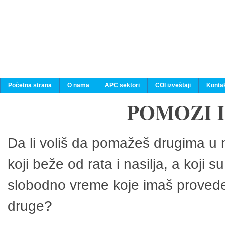
Početna strana
O nama
APC sektori
COI izveštaji
Konta
POMOZI 
Da li voliš da pomažeš drugima u n
koji beže od rata i nasilja, a koji 
slobodno vreme koje imaš provedeš
druge?