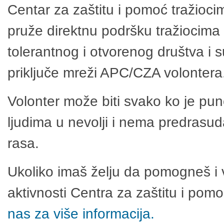
Centar za zaštitu i pomoć tražioci
pruže direktnu podršku tražiocima 
tolerantnog i otvorenog društva i 
priključe mreži APC/CZA volontera
Volonter može biti svako ko je pu
ljudima u nevolji i nema predrasuda
rasa.
Ukoliko imaš želju da pomogneš i 
aktivnosti Centra za zaštitu i po
nas za više informacija.