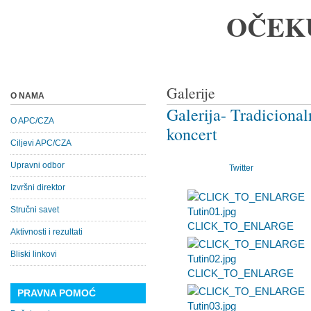
OČEK
Galerije
O NAMA
Galerija- Tradicional
O APC/CZA
koncert
Ciljevi APC/CZA
Upravni odbor
Twitter
Izvršni direktor
Stručni savet
CLICK_TO_ENLARGE
Aktivnosti i rezultati
Bliski linkovi
CLICK_TO_ENLARGE
PRAVNA POMOĆ