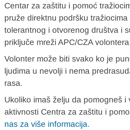
Centar za zaštitu i pomoć tražioci
pruže direktnu podršku tražiocima 
tolerantnog i otvorenog društva i 
priključe mreži APC/CZA volontera
Volonter može biti svako ko je pu
ljudima u nevolji i nema predrasuda
rasa.
Ukoliko imaš želju da pomogneš i 
aktivnosti Centra za zaštitu i po
nas za više informacija.