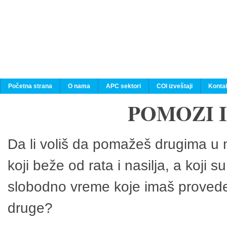
Početna strana
O nama
APC sektori
COI izveštaji
Konta
POMOZI 
Da li voliš da pomažeš drugima u n
koji beže od rata i nasilja, a koji 
slobodno vreme koje imaš provedeš
druge?