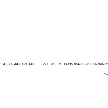
VI STE OVDE:
GALERIJE
GALERIJA- TRADICIONALNA KUHINJA I HUMANITAR
Powe