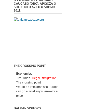
OSSERVATORIO BALCANI E
CAUCASO (OBC), APC/CZA O
SITUACIJI U AZILU U SRBIJI U
2011.
THE CROSSING POINT
Economist,
Tim Judah-
Illegal immigration
The crossing point
Would-be immigrants to Europe
can go almost anywhere—for a
price
BALKAN VISITORS