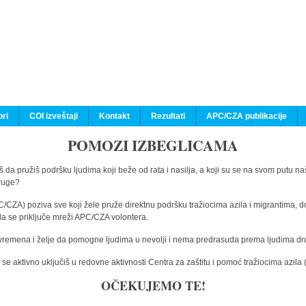
ri
COI izveštaji
Kontakt
Rezultati
APC/CZA publikacije
POMOZI IZBEGLICAMA
 da pružiš podršku ljudima koji beže od rata i nasilja, a koji su se na svom putu na
druge?
C/CZA) poziva sve koji žele pruže direktnu podršku tražiocima azila i migrantima, d
da se priključe mreži APC/CZA volontera.
vremena i želje da pomogne ljudima u nevolji i nema predrasuda prema ljudima drugi
e aktivno uključiš u redovne aktivnosti Centra za zaštitu i pomoć tražiocima azil
OČEKUJEMO TE!