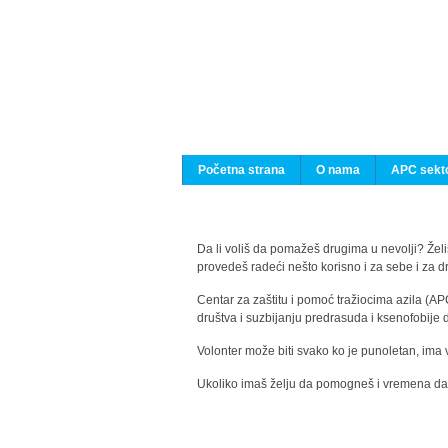
Početna strana
O nama
APC sekto
Da li voliš da pomažeš drugima u nevolji? Želiš
provedeš radeći nešto korisno i za sebe i za 
Centar za zaštitu i pomoć tražiocima azila (AP
društva i suzbijanju predrasuda i ksenofobije 
Volonter može biti svako ko je punoletan, ima 
Ukoliko imaš želju da pomogneš i vremena da s