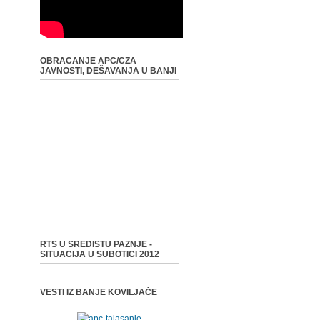
OBRAĆANJE APC/CZA
JAVNOSTI, DEŠAVANJA U BANJI
RTS U SREDISTU PAZNJE -
SITUACIJA U SUBOTICI 2012
VESTI IZ BANJE KOVILJAČE