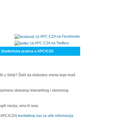
APC-CZA na Facebooku
APC-CZA na Twitteru
Studentska praksa u APC/CZA
šli u Srbiji? Želiš da slobodno vreme koje imaš
oprinesu stvaranju tolerantnog i otvorenog
h nacija, vera ili rasa.
a (APC/CZA)
kontaktiraj nas za više informacija.