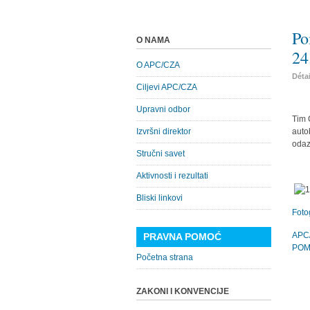
Po
O NAMA
24
O APC/CZA
Déta
Ciljevi APC/CZA
Upravni odbor
Tim 
Izvršni direktor
auto
odaz
Stručni savet
Aktivnosti i rezultati
Bliski linkovi
Fotog
APC
PRAVNA POMOĆ
POM
Početna strana
ZAKONI I KONVENCIJE