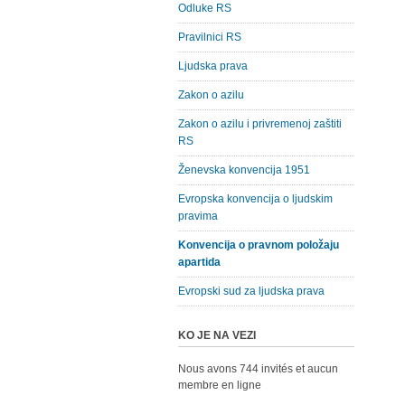
Odluke RS
Pravilnici RS
Ljudska prava
Zakon o azilu
Zakon o azilu i privremenoj zaštiti
RS
Ženevska konvencija 1951
Evropska konvencija o ljudskim
pravima
Konvencija o pravnom položaju
apartida
Evropski sud za ljudska prava
KO JE NA VEZI
Nous avons 744 invités et aucun
membre en ligne