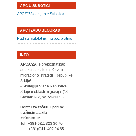
APC U SUBOTICI
APC/CZA odeljenje Subotica
APC I ZVDO BEOGRAD
Rad sa maloletnicima bez pratnje
INFO
APC/CZA
je prepoznat kao
autoritet u azilu u državnoj
migracionoj strategiji Republike
Srbije!
- Strategija Vlade Republike
Srbije u oblasti migracija ("Sl.
Glasnik RS", no. 59/2009.)
Centar za zaštitu i pomoć
tražiocima azila
Mišarska 16
Tel: +381(0)11 323 30 70;
+381(0)11 407 94 65