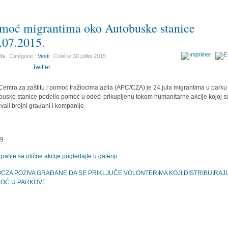
moć migrantima oko Autobuske stanice
.07.2015.
ils
Catégorie :
Vesti
Créé le
30 juillet 2015
Twitter
Centra za zaštitu i pomoć tražiocima azila (APC/CZA) je 24.jula migrantima u parku
buske stanice podelio pomoć u odeći prikupljenu tokom humanitarne akcije kojoj s
vali brojni građani i kompanije.
rafije sa ulične akcije pogledajte u galeriji.
/CZA POZIVA GRAĐANE DA SE PRIKLJUČE VOLONTERIMA KOJI DISTRIBUIRAJ
OĆ U PARKOVE.