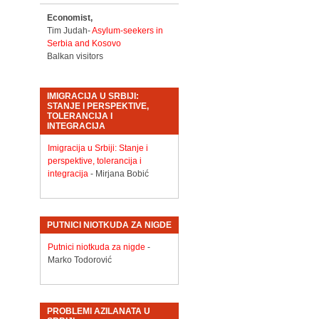
Economist,
Tim Judah-
Asylum-seekers in
Serbia and Kosovo
Balkan visitors
IMIGRACIJA U SRBIJI:
STANJE I PERSPEKTIVE,
TOLERANCIJA I
INTEGRACIJA
Imigracija u Srbiji: Stanje i
perspektive, tolerancija i
integracija
- Mirjana Bobić
PUTNICI NIOTKUDA ZA NIGDE
Putnici niotkuda za nigde
-
Marko Todorović
PROBLEMI AZILANATA U