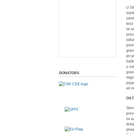
U Sr
srps
zeml
kroz
se o
proc
odlu
prom
gran
jer 
žašt
u os
gran
DONATORS
migr
poja
ali 
Od č
Skoro
poro
za a
dobi
priv