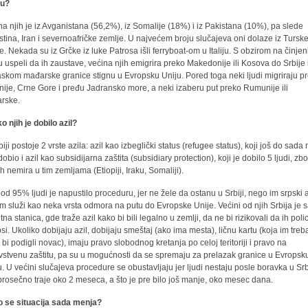
ju?
na njih je iz Avganistana (56,2%), iz Somalije (18%) i iz Pakistana (10%), pa slede
stina, Iran i severnoafričke zemlje. U najvećem broju slučajeva oni dolaze iz Turske
e. Nekada su iz Grčke iz luke Patrosa išli ferryboat-om u Italiju. S obzirom na činjen
u uspeli da ih zaustave, većina njih emigrira preko Makedonije ili Kosova do Srbije 
askom mađarske granice stignu u Evropsku Uniju. Pored toga neki ljudi migriraju p
nije, Crne Gore i pređu Jadransko more, a neki izaberu put preko Rumunije ili
rske.
o njih je dobilo azil?
iji postoje 2 vrste azila: azil kao izbeglički status (refugee status), koji još do sada 
dobio i azil kao subsidijarna zaštita (subsidiary protection), koji je dobilo 5 ljudi, zb
ih nemira u tim zemljama (Etiopiji, Iraku, Somaliji).
 od 95% ljudi je napustilo proceduru, jer ne žele da ostanu u Srbiji, nego im srpski a
em služi kao neka vrsta odmora na putu do Evropske Unije. Većini od njih Srbija je
na stanica, gde traže azil kako bi bili legalno u zemlji, da ne bi rizikovali da ih polic
si. Ukoliko dobijaju azil, dobijaju smeštaj (ako ima mesta), ličnu kartu (koja im treb
 bi podigli novac), imaju pravo slobodnog kretanja po celoj teritoriji i pravo na
vstvenu zaštitu, pa su u mogućnosti da se spremaju za prelazak granice u Evropsk
u. U većini slučajeva procedure se obustavljaju jer ljudi nestaju posle boravka u Srbi
 prosečno traje oko 2 meseca, a što je pre bilo još manje, oko mesec dana.
 se situacija sada menja?