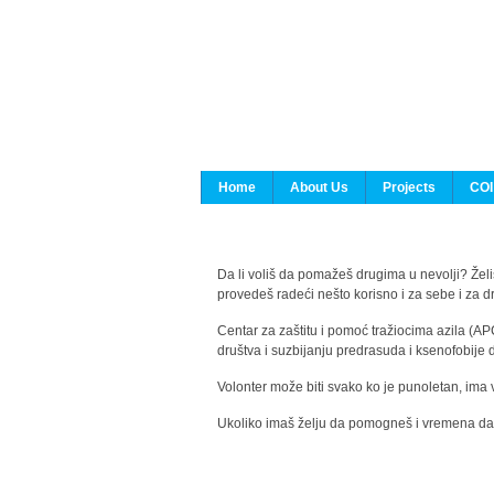
Home
About Us
Projects
COI
Da li voliš da pomažeš drugima u nevolji? Želiš
provedeš radeći nešto korisno i za sebe i za 
Centar za zaštitu i pomoć tražiocima azila (AP
društva i suzbijanju predrasuda i ksenofobije 
Volonter može biti svako ko je punoletan, ima 
Ukoliko imaš želju da pomogneš i vremena da s