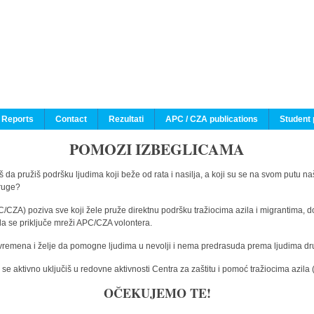
 Reports
Contact
Rezultati
APC / CZA publications
Student 
POMOZI IZBEGLICAMA
 da pružiš podršku ljudima koji beže od rata i nasilja, a koji su se na svom putu na
druge?
C/CZA) poziva sve koji žele pruže direktnu podršku tražiocima azila i migrantima, d
da se priključe mreži APC/CZA volontera.
vremena i želje da pomogne ljudima u nevolji i nema predrasuda prema ljudima drugi
e aktivno uključiš u redovne aktivnosti Centra za zaštitu i pomoć tražiocima azil
OČEKUJEMO TE!