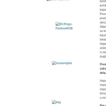
turi
počel
kapa
Povo
pred
skro
Obje
su t
krju
loka
ileg
oček
U me
(naj
Prem
zako
dela
Napa
mani
napa
ličn
u mr
Pre 