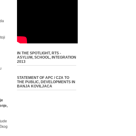
ada
toji
IN THE SPOTLIGHT, RTS -
ASYLUM, SCHOOL, INTEGRATION
2013
u
STATEMENT OF APC / CZA TO
THE PUBLIC, DEVELOPMENTS IN
BANJA KOVILJACA
je
enje,
ljude
ičkog