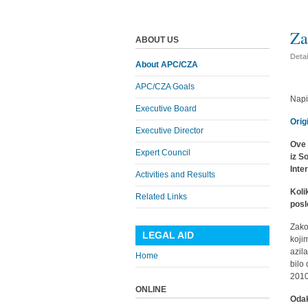
Za
ABOUT US
Deta
About APC/CZA
APC/CZA Goals
Napi
Executive Board
Orig
Executive Director
Ove 
Expert Council
iz S
Inte
Activities and Results
Koli
Related Links
posl
Zako
LEGAL AID
koji
azil
Home
bilo
2010
ONLINE
Odak