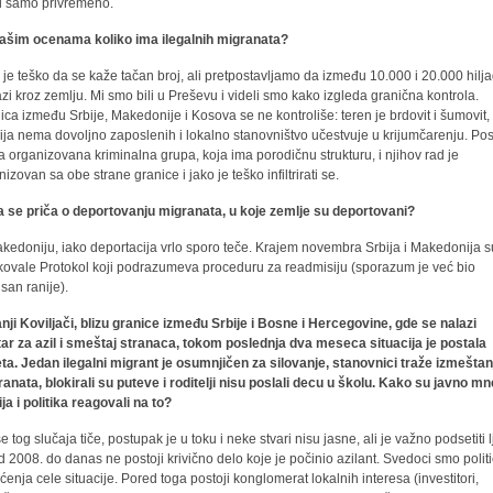
ji samo privremeno.
ašim ocenama koliko ima ilegalnih migranata?
 je teško da se kaže tačan broj, ali pretpostavljamo da između 10.000 i 20.000 hilj
azi kroz zemlju. Mi smo bili u Preševu i videli smo kako izgleda granična kontrola.
ica između Srbije, Makedonije i Kosova se ne kontroliše: teren je brdovit i šumovit,
cija nema dovoljno zaposlenih i lokalno stanovništvo učestvuje u krijumčarenju. Pos
a organizovana kriminalna grupa, koja ima porodičnu strukturu, i njihov rad je
izovan sa obe strane granice i jako je teško infiltrirati se.
 se priča o deportovanju migranata, u koje zemlje su deportovani?
kedoniju, iako deportacija vrlo sporo teče. Krajem novembra Srbija i Makedonija s
fikovale Protokol koji podrazumeva proceduru za readmisiju (sporazum je već bio
isan ranije).
nji Koviljači, blizu granice između Srbije i Bosne i Hercegovine, gde se nalazi
ar za azil i smeštaj stranaca, tokom poslednja dva meseca situacija je postala
ta. Jedan ilegalni migrant je osumnjičen za silovanje, stanovnici traže izmeštan
ranata, blokirali su puteve i roditelji nisu poslali decu u školu. Kako su javno mn
ja i politika reagovali na to?
e tog slučaja tiče, postupak je u toku i neke stvari nisu jasne, ali je važno podsetiti 
d 2008. do danas ne postoji krivično delo koje je počinio azilant. Svedoci smo polit
šćenja cele situacije. Pored toga postoji konglomerat lokalnih interesa (investitori,