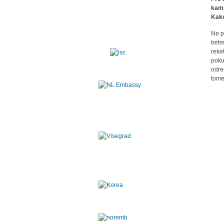
kamp
Kako
Ne p
tret
reke
poku
odre
tome