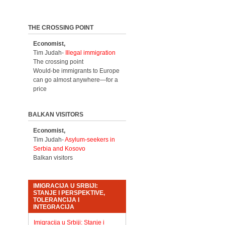
THE CROSSING POINT
Economist,
Tim Judah-
Illegal immigration
The crossing point
Would-be immigrants to Europe
can go almost anywhere—for a
price
BALKAN VISITORS
Economist,
Tim Judah-
Asylum-seekers in
Serbia and Kosovo
Balkan visitors
IMIGRACIJA U SRBIJI:
STANJE I PERSPEKTIVE,
TOLERANCIJA I
INTEGRACIJA
Imigracija u Srbiji: Stanje i