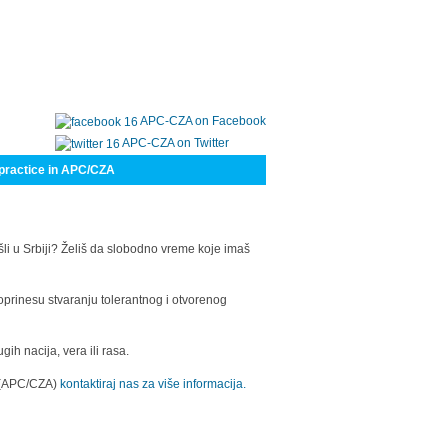
APC-CZA on Facebook
APC-CZA on Twitter
practice in APC/CZA
šli u Srbiji? Želiš da slobodno vreme koje imaš
oprinesu stvaranju tolerantnog i otvorenog
h nacija, vera ili rasa.
a (APC/CZA)
kontaktiraj nas za više informacija.