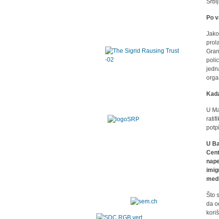
Srbi
Po v
Jako
prol
Gran
poli
jedn
organ
Kada
U Ma
rati
potp
U Ba
Cent
nape
imig
medi
Što s
da o
kori