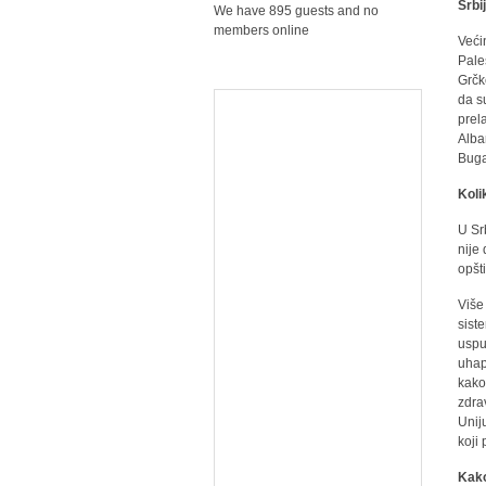
Srbi
We have 895 guests and no
members online
Veći
Pale
Grčk
da s
prel
Alba
Buga
Kolik
U Srb
nije 
opšt
Više
sist
usput
uhap
kako
zdra
Unij
koji
Kako