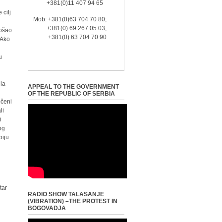
+381(0)11 407 94 65
 cilj
Mob: +381(0)63 704 70 80;
+381(0) 69 267 05 03;
rošao
+381(0) 63 704 70 90
 Ako
u
ila
APPEAL TO THE GOVERNMENT
OF THE REPUBLIC OF SERBIA
ečeni
li
i
og
biju
tar
RADIO SHOW TALASANJE
(VIBRATION) –THE PROTEST IN
BOGOVADJA