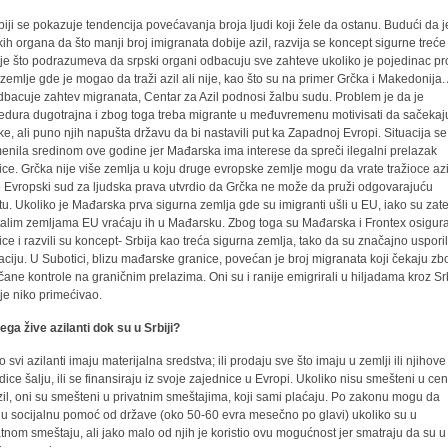
biji se pokazuje tendencija povećavanja broja ljudi koji žele da ostanu. Budući da je
kih organa da što manji broj imigranata dobije azil, razvija se koncept sigurne treće
je što podrazumeva da srpski organi odbacuju sve zahteve ukoliko je pojedinac p
 zemlje gde je mogao da traži azil ali nije, kao što su na primer Grčka i Makedonija.
dbacuje zahtev migranata, Centar za Azil podnosi žalbu sudu. Problem je da je
edura dugotrajna i zbog toga treba migrante u međuvremenu motivisati da sačekaj
ke, ali puno njih napušta državu da bi nastavili put ka Zapadnoj Evropi. Situacija se
enila sredinom ove godine jer Mađarska ima interese da spreči ilegalni prelazak
ice. Grčka nije više zemlja u koju druge evropske zemlje mogu da vrate tražioce az
je Evropski sud za ljudska prava utvrdio da Grčka ne može da pruži odgovarajuću
itu. Ukoliko je Mađarska prva sigurna zemlja gde su imigranti ušli u EU, iako su zat
talim zemljama EU vraćaju ih u Mađarsku. Zbog toga su Mađarska i Frontex osigura
ice i razvili su koncept- Srbija kao treća sigurna zemlja, tako da su značajno usporil
aciju. U Subotici, blizu mađarske granice, povećan je broj migranata koji čekaju zb
čane kontrole na graničnim prelazima. Oni su i ranije emigrirali u hiljadama kroz Sr
nije niko primećivao.
ega žive azilanti dok su u Srbiji?
 svi azilanti imaju materijalna sredstva; ili prodaju sve što imaju u zemlji ili njihove
dice šalju, ili se finansiraju iz svoje zajednice u Evropi. Ukoliko nisu smešteni u cen
zil, oni su smešteni u privatnim smeštajima, koji sami plaćaju. Po zakonu mogu da
ju socijalnu pomoć od države (oko 50-60 evra mesečno po glavi) ukoliko su u
atnom smeštaju, ali jako malo od njih je koristio ovu mogućnost jer smatraju da su u