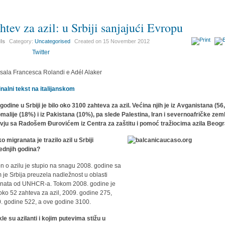
htev za azil: u Srbiji sanjajući Evropu
ils
Category:
Uncategorised
Created on
15 November 2012
Twitter
sala Francesca Rolandi e Adél Alaker
inalni tekst na italijanskom
godine u Srbiji je bilo oko 3100 zahteva za azil. Većina njih je iz Avganistana (56
omalije (18%) i iz Pakistana (10%), pa slede Palestina, Iran i severnoafričke zeml
rvju sa Radošem Đurovićem iz Centra za zaštitu i pomoć tražiocima azila Beog
ko migranata je trazilo azil u Srbiji
ednjih godina?
n o azilu je stupio na snagu 2008. godine sa
m je Srbija preuzela nadležnost u oblasti
anata od UNHCR-a. Tokom 2008. godine je
 oko 52 zahteva za azil, 2009. godine 275,
. godine 522, a ove godine 3100.
le su azilanti i kojim putevima stižu u