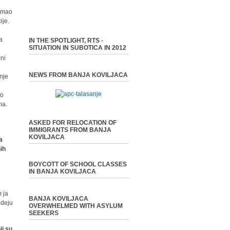
 imao
ije.
na
IN THE SPOTLIGHT, RTS -
SITUATION IN SUBOTICA IN 2012
oni
NEWS FROM BANJA KOVILJACA
anje
mo
ma.
ASKED FOR RELOCATION OF
IMMIGRANTS FROM BANJA
KOVILJACA
a
nih
BOYCOTT OF SCHOOL CLASSES
IN BANJA KOVILJACA
 ja
BANJA KOVILJACA
ideju
OVERWHELMED WITH ASYLUM
SEEKERS
ji su