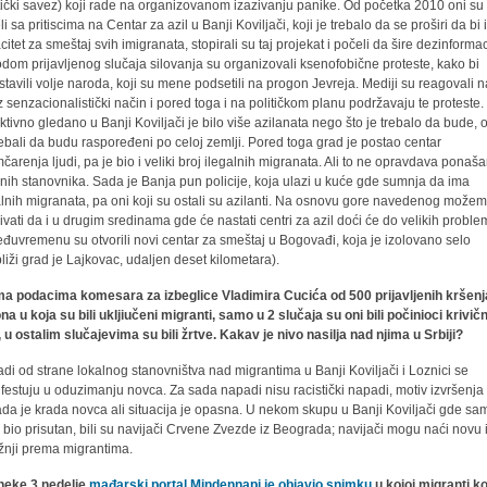
stički savez) koji rade na organizovanom izazivanju panike. Od početka 2010 oni su
i sa pritiscima na Centar za azil u Banji Koviljači, koji je trebalo da se proširi da bi
citet za smeštaj svih imigranata, stopirali su taj projekat i počeli da šire dezinformac
dom prijavljenog slučaja silovanja su organizovali ksenofobične proteste, kako bi
stavili volje naroda, koji su mene podsetili na progon Jevreja. Mediji su reagovali 
z senzacionalistički način i pored toga i na političkom planu podržavaju te proteste.
ktivno gledano u Banji Koviljači je bilo više azilanata nego što je trebalo da bude, 
rebali da budu raspoređeni po celoj zemlji. Pored toga grad je postao centar
mčarenja ljudi, pa je bio i veliki broj ilegalnih migranata. Ali to ne opravdava ponaš
lnih stanovnika. Sada je Banja pun policije, koja ulazi u kuće gde sumnja da ima
alnih migranata, pa oni koji su ostali su azilanti. Na osnovu gore navedenog može
ivati da i u drugim sredinama gde će nastati centri za azil doći će do velikih proble
đuvremenu su otvorili novi centar za smeštaj u Bogovađi, koja je izolovano selo
bliži grad je Lajkovac, udaljen deset kilometara).
a podacima komesara za izbeglice Vladimira Cucića od 500 prijavljenih kršenj
na u koja su bili ukljiučeni migranti, samo u 2 slučaja su oni bili počinioci krivič
, u ostalim slučajevima su bili žrtve. Kakav je nivo nasilja nad njima u Srbiji?
di od strane lokalnog stanovništva nad migrantima u Banji Koviljači i Loznici se
festuju u oduzimanju novca. Za sada napadi nisu racistički napadi, motiv izvršenja
da je krada novca ali situacija je opasna. U nekom skupu u Banji Koviljači gde sam
o bio prisutan, bili su navijači Crvene Zvezde iz Beograda; navijači mogu naći novu 
žnji prema migrantima.
neke 3 nedelje
mađarski portal Mindennapi je objavio snimku
u kojoj migranti ko