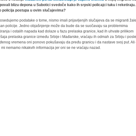
ovali blizu depona u Subotici svedoče kako ih srpski policajci tuku i reketiraju.
 policija postupa u ovim slučajevima?
osedujemo podatake o tome, nismo imali prijavljenjih slučajeva da se migranti žal
man policije. Jedno objašnjenje može da bude da se suočavaju sa problemima
tiranja i ostalih napada kad dolaze u fazu prelaska granice, kad ih uhvate prilikom
šaja prelaska granice između Srbije i Mađarske, vraćaju ih odmah za Srbiju i posl
đenog vremena oni ponovo pokušavaju da pređu granicu i da nastave svoj put. Ali
 mi nemamo nikakvih informacija jer oni se ne vraćaju nazad.